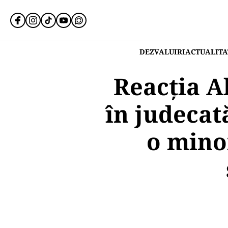
DEZVALUIRI
ACTUALITA
Reacția A
în judecat
o mino