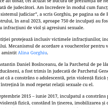
ice alt dosar, cel acuzat se bucură de prezumţia de ne
luată de judecători. Am încredere în modul cum func
n sistemul judiciar”, a scris Gorghiu, pe pagina sa de
rului, în anul 2023, aproape 750 de inculpați au fost
 infracțiuni de viol și agresiuni sexuale.
tiţiei protejează inclusiv victimele infracţiunilor, in
ului. Mecanismul de acordare a voucherelor pentru v
a amintit
Alina Gorghiu
.
stantin Daniel Bosînceanu, de la Parchetul de pe l
ducăneni, a fost trimis în judecată de Parchetul Gen
zat că a constrâns o adolescentă, prin violență fizică
întrețină în mod repetat relații sexuale cu el.
eptembrie 2015 – iunie 2017, inculpatul a constrâns
violenţă fizică, constând în ţinerea, imobilizarea şi