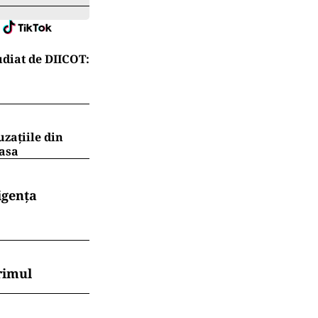
diat de DIICOT:
uzațiile din
masa
igența
rimul