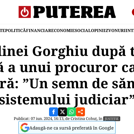
TE
POLITICĂ
FINANCIAR
ECONOMIE
SOCIAL
OPINII
ZVONURI
IN
linei Gorghiu după 
ă a unui procuror ca
ră: ”Un semn de săn
sistemului judiciar
Publicat: 07 iun. 2024, 16:13, de
Cristina Cohuț
, în
JUSTITIE
Adaugă-ne ca sursă preferată în Google