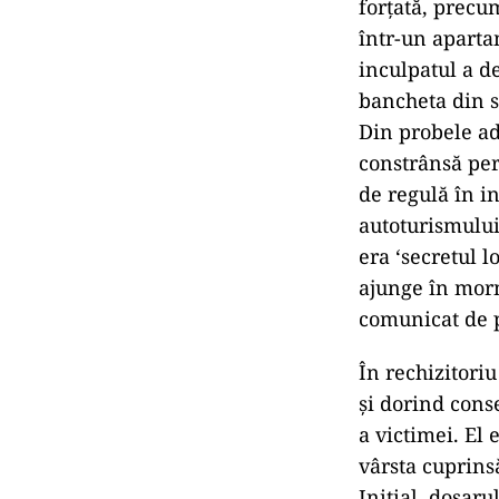
forţată, precu
într-un aparta
inculpatul a d
bancheta din sp
Din probele adm
constrânsă pe
de regulă în i
autoturismului
era ‘secretul l
ajunge în morm
comunicat de 
În rechizitoriu
și dorind conse
a victimei. El 
vârsta cuprinsă
Inițial, dosaru