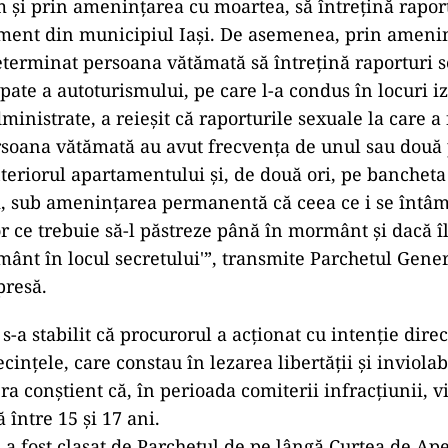
m şi prin ameninţarea cu moartea, să întreţină rapor
ment din municipiul Iaşi. De asemenea, prin ameni
eterminat persoana vătămată să întreţină raporturi 
ate a autoturismului, pe care l-a condus în locuri iz
inistrate, a reieşit că raporturile sexuale la care a 
rsoana vătămată au avut frecvenţa de unul sau două
nteriorul apartamentului şi, de două ori, pe bancheta
, sub ameninţarea permanentă că ceea ce i se întâm
or ce trebuie să-l păstreze până în mormânt şi dacă î
ânt în locul secretului'”, transmite Parchetul Gener
presă.
 s-a stabilit că procurorul a acționat cu intenție dir
cințele, care constau în lezarea libertății și inviolab
era conștient că, în perioada comiterii infracțiunii, 
 între 15 și 17 ani.
l a fost clasat de Parchetul de pe lângă Curtea de Ape