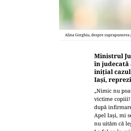
Alina Gorghiu, despre suprapunerea p
Ministrul Ju
în judecată 
inițial cazu
Iași, reprez
„Nimic nu poat
victime copiii!
după infirmare
Apel Iaşi, mi 
nu uităm că leg