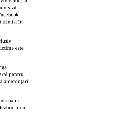
vinovăţie, iar
ţionează
 Facebook.
 trimiși în
clusiv
ictime este
ângă
eral pentru
 și amenințări
 persoana
 dezbrăcarea