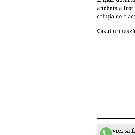
ancheta a fost
soluția de clas
Cazul urmează 
Vrei să f