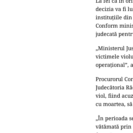
La fel ca în or
decizia va fi 
instituţiile di
Conform minist
judecată pentru
„Ministerul Jus
victimele viol
operaţional”, 
Procurorul Con
Judecătoria Ră
viol, fiind acu
cu moartea, să 
„În perioada s
vătămată prin 