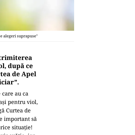
te alegeri suprapuse"
 trimiterea
ol, după ce
rtea de Apel
iciar”.
 care au ca
aşi pentru viol,
gă Curtea de
te important să
rice situaţie!