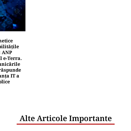
netice
litățile
: ANP
l e‑Terra.
nicările
e răspunde
nța IT a
blice
Alte Articole Importante