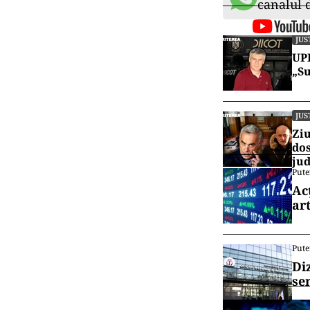
canalul
JUS
UPD
„Su
JUS
Ziu
dos
jud
Pute
Ac
art
Pute
Di
se