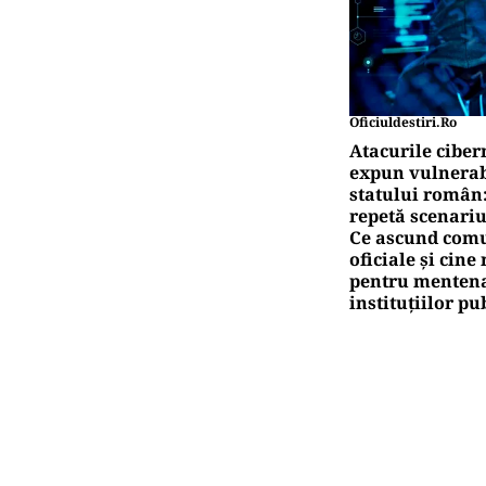
Oficiuldestiri.ro
Atacurile ciber
expun vulnerabi
statului român
repetă scenariu
Ce ascund comu
oficiale și cin
pentru mentena
instituțiilor pu