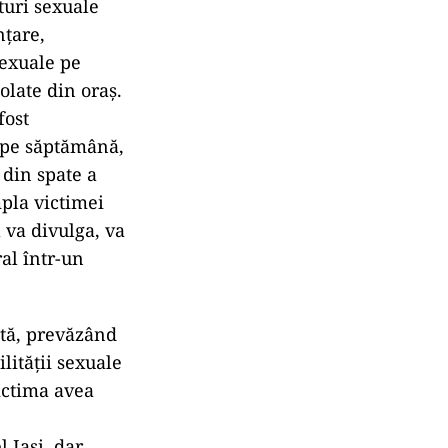
turi sexuale
nţare,
sexuale pe
olate din oraş.
fost
 pe săptămână,
 din spate a
pla victimei
l va divulga, va
al într-un
ectă, prevăzând
ilității sexuale
victima avea
l Iași, dar