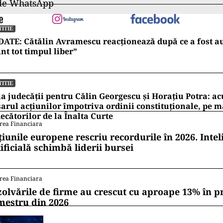
 de WhatsApp
TITIE
ATE: Cătălin Avramescu reacționează după ce a fost au
nt tot timpul liber”
TITIE
a judecății pentru Călin Georgescu și Horațiu Potra: ac
arul acțiunilor împotriva ordinii constituționale, pe 
ecătorilor de la Înalta Curte
rea Financiara
țiunile europene rescriu recordurile în 2026. Intel
ificială schimbă liderii bursei
rea Financiara
zolvările de firme au crescut cu aproape 13% în p
mestru din 2026