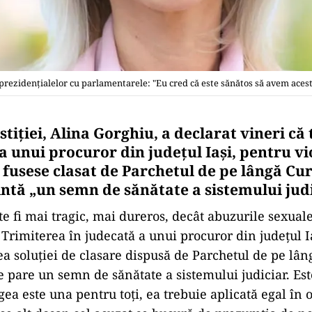
rezidențialelor cu parlamentarele: "Eu cred că este sănătos să avem aces
stiției, Alina Gorghiu, a declarat vineri că
a unui procuror din județul Iași, pentru vi
l fusese clasat de Parchetul de pe lângă Cu
intă „un semn de sănătate a sistemului jud
e fi mai tragic, mai dureros, decât abuzurile sexuale
 Trimiterea în judecată a unui procuror din judeţul I
a soluţiei de clasare dispusă de Parchetul de pe lân
se pare un semn de sănătate a sistemului judiciar. Es
ea este una pentru toţi, ea trebuie aplicată egal în o