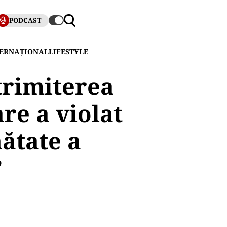
PODCAST
TERNAȚIONAL
LIFESTYLE
trimiterea
re a violat
ătate a
”