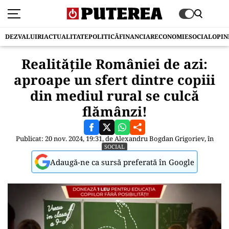
DEZVALUIRI
ACTUALITATE
POLITICĂ
FINANCIAR
ECONOMIE
SOCIAL
OPIN
Realitățile României de azi:
aproape un sfert dintre copiii
din mediul rural se culcă
flămânzi!
Publicat: 20 nov. 2024, 19:31, de
Alexandru Bogdan Grigoriev
, în
SOCIAL
Adaugă-ne ca sursă preferată în Google