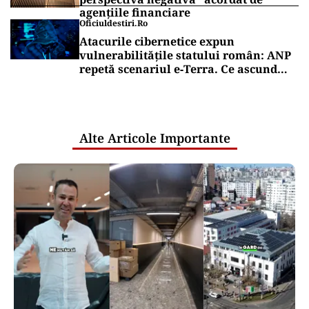
agențiile financiare
Oficiuldestiri.ro
Atacurile cibernetice expun
vulnerabilitățile statului român: ANP
repetă scenariul e‑Terra. Ce ascund
comunicările oficiale și cine răspunde
pentru mentenanța IT a instituțiilor
publice
Alte Articole Importante