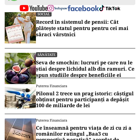
SOCIAL
Record în sistemul de pensii: Cât
plătește statul pentru pentru cei mai
săraci vârstnici
SĂNĂTATE
Seva de smochin: lucruri pe care nu le
știai despre lichidul alb din ramuri. Ce
spun studiile despre beneficiile ei
Puterea Financiara
Pilonul 2 trece un prag istoric: câștigul
obținut pentru participanți a depășit
100 de miliarde de lei
Puterea Financiara
Ce înseamnă pentru viața de zi cu zi a
românilor ratingul „Baa3 cu
perspectivă negativă” acordat de