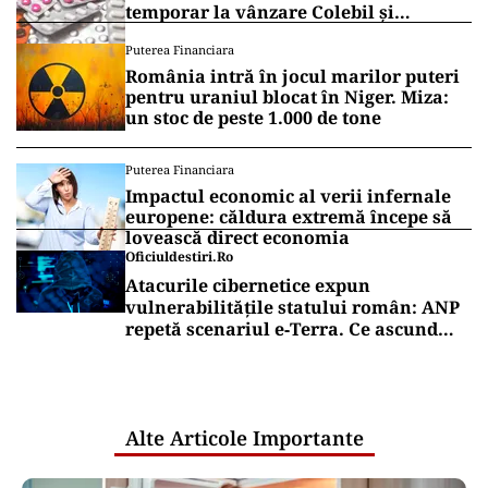
temporar la vânzare Colebil și
Panzcebil
Puterea Financiara
România intră în jocul marilor puteri
pentru uraniul blocat în Niger. Miza:
un stoc de peste 1.000 de tone
Puterea Financiara
Impactul economic al verii infernale
europene: căldura extremă începe să
lovească direct economia
Oficiuldestiri.ro
Atacurile cibernetice expun
vulnerabilitățile statului român: ANP
repetă scenariul e‑Terra. Ce ascund
comunicările oficiale și cine răspunde
pentru mentenanța IT a instituțiilor
publice
Alte Articole Importante