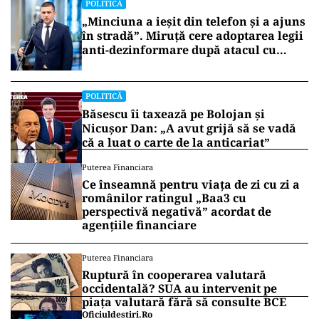
POLITICĂ
„Minciuna a ieșit din telefon și a ajuns
în stradă”. Miruță cere adoptarea legii
anti-dezinformare după atacul cu
topoare din Cluj
POLITICĂ
Băsescu îi taxează pe Bolojan și
Nicușor Dan: „A avut grijă să se vadă
că a luat o carte de la anticariat”
Puterea Financiara
Ce înseamnă pentru viața de zi cu zi a
românilor ratingul „Baa3 cu
perspectivă negativă” acordat de
agențiile financiare
Puterea Financiara
Ruptură în cooperarea valutară
occidentală? SUA au intervenit pe
piața valutară fără să consulte BCE
Oficiuldestiri.ro