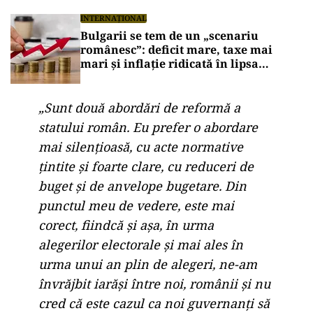
INTERNAȚIONAL
Bulgarii se tem de un „scenariu
românesc”: deficit mare, taxe mai
mari și inflație ridicată în lipsa
reformelor
„Sunt două abordări de reformă a
statului român. Eu prefer o abordare
mai silenţioasă, cu acte normative
ţintite şi foarte clare, cu reduceri de
buget şi de anvelope bugetare. Din
punctul meu de vedere, este mai
corect, fiindcă şi aşa, în urma
alegerilor electorale şi mai ales în
urma unui an plin de alegeri, ne-am
învrăjbit iarăşi între noi, românii şi nu
cred că este cazul ca noi guvernanţi să