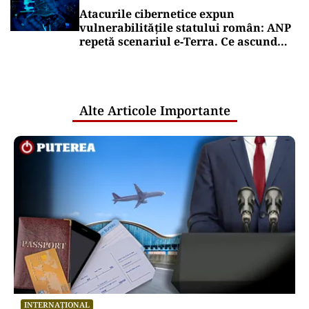
Atacurile cibernetice expun
vulnerabilitățile statului român: ANP
repetă scenariul e‑Terra. Ce ascund
comunicările oficiale și cine răspunde
pentru mentenanța IT a instituțiilor
publice
Alte Articole Importante
INTERNAȚIONAL