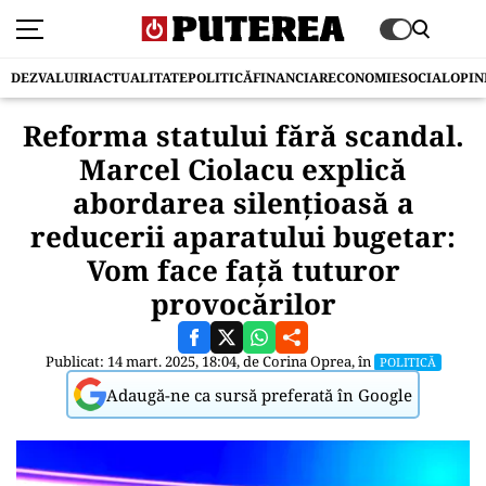
DEZVALUIRI
ACTUALITATE
POLITICĂ
FINANCIAR
ECONOMIE
SOCIAL
OPIN
Reforma statului fără scandal.
Marcel Ciolacu explică
abordarea silențioasă a
reducerii aparatului bugetar:
Vom face faţă tuturor
provocărilor
Publicat: 14 mart. 2025, 18:04, de
Corina Oprea
, în
POLITICĂ
Adaugă-ne ca sursă preferată în Google