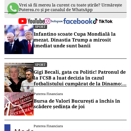
să mergem la Mediaş şi să câştigăm. Din partea
a doua a campionatului trebuie să punem osul
la bătaie. În momentul de faţă, noi trebuie să ne
gândim la calificarea în play-off, acesta este
obiectivul nostru. Trebuie să fim realişti, nu
avem cum să vorbim în faţa dumneavoastră
ceea ce nu e real. La cum am jucat astăzi, nu
avem dreptul să vorbim despre aşa ceva (n.r. –
titlu)”, a declarat Reghecampf, la microfonul
televiziunilor care transmit Liga I.
Vrei să fii mereu la curent cu toate știrile? Urmărește
Puterea.ro și pe canalul de WhatsApp
SPORT
Infantino scoate Cupa Mondială la
mezat. Dinastia Trump a mirosit