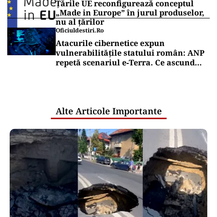
imediat unde sunt banii
SPORT
Gigi Becali, gata cu Politic! Patronul de
la FCSB a luat decizia în cazul
fotbalistului cumpărat de la Dinamo:
„Fac curățenie! Nu e de echipa asta”
Puterea Financiara
Bursa de Valori București a închis în
scădere ședința de joi
Puterea Financiara
Țările UE reconfigurează conceptul
„Made in Europe” în jurul produselor,
nu al țărilor
Oficiuldestiri.ro
Atacurile cibernetice expun
vulnerabilitățile statului român: ANP
repetă scenariul e‑Terra. Ce ascund
comunicările oficiale și cine răspunde