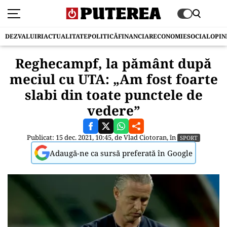
DEZVALUIRI
ACTUALITATE
POLITICĂ
FINANCIAR
ECONOMIE
SOCIAL
OPIN
Reghecampf, la pământ după
meciul cu UTA: „Am fost foarte
slabi din toate punctele de
vedere”
Publicat: 15 dec. 2021, 10:45, de
Vlad Ciotoran
, în
SPORT
Adaugă-ne ca sursă preferată în Google