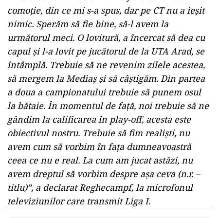
să avem viteză, să avem agresivitate, să avem o
construcţie bună din spate, nu reuşim să ieşim
din apărare cu mingi scurte, cu pase. Sunt
jucători cărora le este foarte friucă să iasă la
minge.
Lucrrul ăsta se vede cu ochiul liber, nu aveţi
nevoie de mine să vă explic eu. Pentru mine
este mare frustrarea deoarece jucătorii fac parte
din lotul echipei şi ar trebui să se ridice la
nivelul la care ne dorim. Koljici a suferit o
comoţie, din ce mi s-a spus, dar pe CT nu a ieşit
nimic. Sperăm să fie bine, să-l avem la
următorul meci. O lovitură, a încercat să dea cu
capul şi l-a lovit pe jucătorul de la UTA Arad, se
întâmplă. Trebuie să ne revenim zilele acestea,