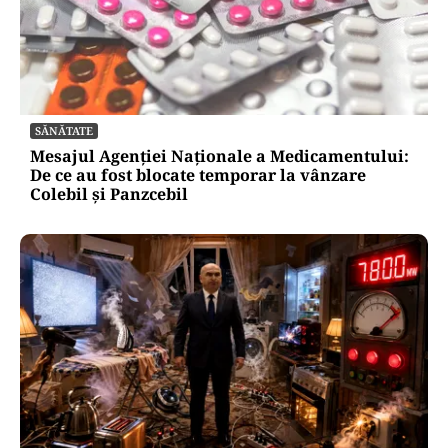
POLITICĂ
Ciprian Șerban îl acuză pe Ilie Bolojan de
dezinformare în scandalul proiectului Bala II:
„A fost blocat de Comisia Europeană, nu
abandonat”
SĂNĂTATE