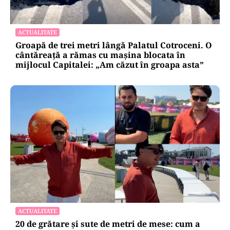
pentru mentenanța IT a instituțiilor
publice
Alte Articole Importante
ACTUALITATE
Groapă de trei metri lângă Palatul Cotroceni. O
cântăreață a rămas cu mașina blocata în
mijlocul Capitalei: „Am căzut în groapa asta”