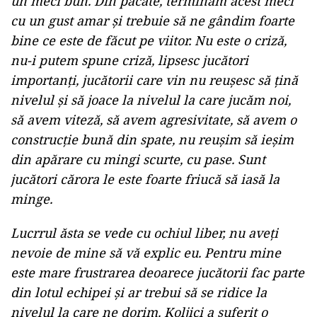
am avut cu jucătorii adverşi, au fost mult
superiori nouă, astăzi. Nu ştiu de ce, am avut şi o
şedinţă scurtă cu jucătorii după meci…
Schimbărie pe care le-am făcut nu au adus
absolut nimic în plus. Mai mult, aveam împresia
că jucăm cu jucători în minus, este păcat că
ultimul meci jucat acasă s-a terminat aşa. Mă
gândeam la altă prestaţie a jucătorilor, altă
ambiţie, altă determinare, fiind ultimul meci
alături de fani, să terminăm cu o victorie şi cu
un meci bun. Din păcate, terminăm acest meci
cu un gust amar şi trebuie să ne gândim foarte
bine ce este de făcut pe viitor. Nu este o criză,
nu-i putem spune criză, lipsesc jucători
importanţi, jucătorii care vin nu reuşesc să ţină
nivelul şi să joace la nivelul la care jucăm noi,