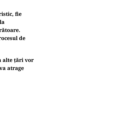
stic, fie
la
rătoare.
rocesul de
 alte țări vor
 va atrage