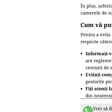
În plus, șoferi
camerele de su
Cum vă put
Pentru a evita
respecte câtev
Informați-vă
are reglemen
centurii de 
Evitați com
gesturile pr
Fiți atenți 
din neatenți
Vrei să f