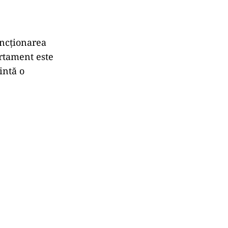
ancționarea
rtament este
intă o