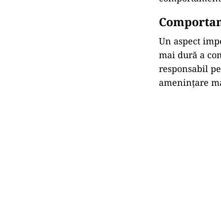
Comportame
Un aspect impo
mai dură a com
responsabil pe
amenințare maj