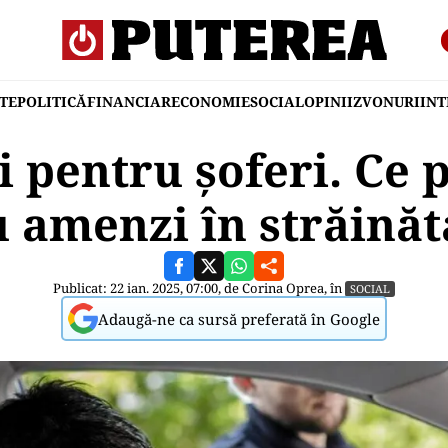
TE
POLITICĂ
FINANCIAR
ECONOMIE
SOCIAL
OPINII
ZVONURI
IN
i pentru șoferi. Ce 
u amenzi în străinăt
Publicat: 22 ian. 2025, 07:00, de
Corina Oprea
, în
SOCIAL
Adaugă-ne ca sursă preferată în Google