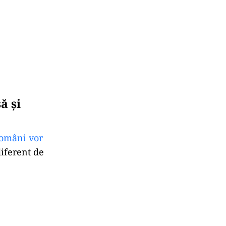
ă și
români vor
diferent de