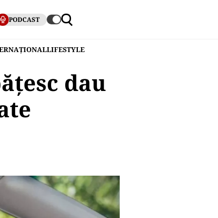
PODCAST
TERNAȚIONAL
LIFESTYLE
pățesc dau
ate