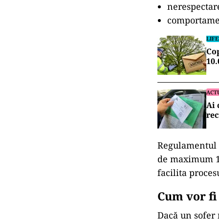
nerespectare
comportament
LIF
Cop
10.
ACT
Ai 
rec
Regulamentul p
de maximum 11
facilita proces
Cum vor fi 
Dacă un șofer 