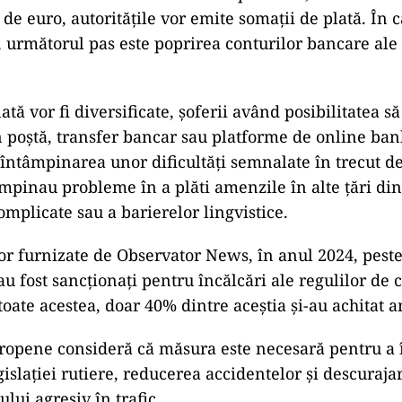
de euro, autoritățile vor emite somații de plată. În 
următorul pas este poprirea conturilor bancare ale
tă vor fi diversificate, șoferii având posibilitatea să 
in poștă, transfer bancar sau platforme de online ban
 întâmpinarea unor dificultăți semnalate în trecut d
âmpinau probleme în a plăti amenzile în alte țări di
omplicate sau a barierelor lingvistice.
r furnizate de Observator News, în anul 2024, peste
u fost sancționați pentru încălcări ale regulilor de c
 toate acestea, doar 40% dintre aceștia și-au achitat 
uropene consideră că măsura este necesară pentru a 
islației rutiere, reducerea accidentelor și descuraja
ui agresiv în trafic.