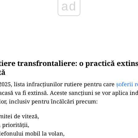
ere transfrontaliere: o practică extins
tă
025, lista infracțiunilor rutiere pentru care
șoferii 
casă va fi extinsă. Aceste sancțiuni se vor aplica in
lor, inclusiv pentru încălcări precum:
mitei de viteză,
priorității,
elefonului mobil la volan,