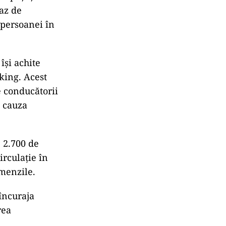
caz de
 persoanei în
își achite
king. Acest
e conducătorii
n cauza
 2.700 de
irculație în
amenzile.
încuraja
rea