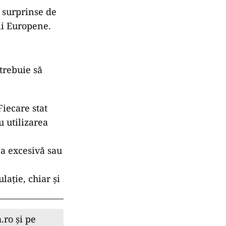
e surprinse de
ii Europene.
trebuie să
iecare stat
u utilizarea
ea excesivă sau
ație, chiar și
.ro și pe