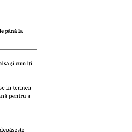
 de până la
lsă și cum îți
ise în termen
ână pentru a
ă
 depășește