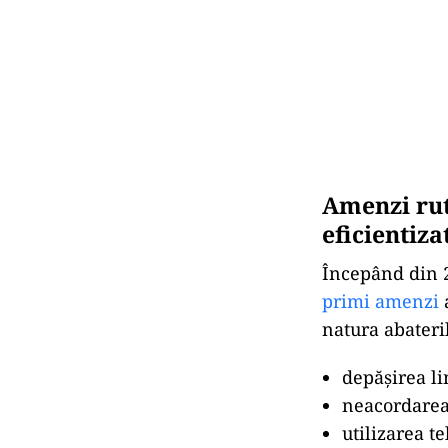
Amenzi ruti
eficientiza
Începând din 2
primi amenzi
a
natura abateri
depășirea li
neacordarea 
utilizarea t