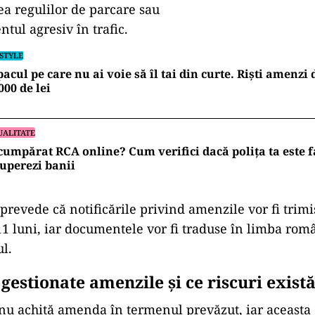
a regulilor de parcare sau
ul agresiv în trafic.
ESTYLE
acul pe care nu ai voie să îl tai din curte. Riști amenzi
000 de lei
UALITATE
cumpărat RCA online? Cum verifici dacă polița ta este fa
uperezi banii
revede că notificările privind amenzile vor fi trim
 luni, iar documentele vor fi traduse în limba rom
ul.
gestionate amenzile și ce riscuri exist
nu achită amenda în termenul prevăzut, iar aceasta