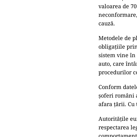
valoarea de 70 
neconformare, 
cauză.
Metodele de pla
obligațiile pr
sistem vine în
auto, care înt
procedurilor c
Conform datelo
șoferi români a
afara țării. Cu
Autoritățile e
respectarea leg
comportamentul