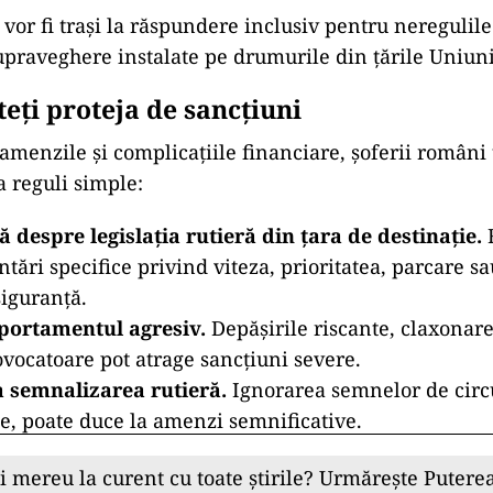
i vor fi trași la răspundere inclusiv pentru neregulil
praveghere instalate pe drumurile din țările Uniun
eți proteja de sancțiuni
 amenzile și complicațiile financiare, șoferii români 
a reguli simple:
 despre legislația rutieră din țara de destinație.
F
tări specifice privind viteza, prioritatea, parcare sa
siguranță.
portamentul agresiv.
Depășirile riscante, claxonar
ovocatoare pot atrage sancțiuni severe.
la semnalizarea rutieră.
Ignorarea semnelor de circul
e, poate duce la amenzi semnificative.
ii mereu la curent cu toate știrile? Urmărește Puterea