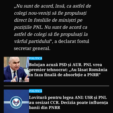
„
Nu sunt de acord, însă, ca astfel de
colegi nou-veniți să fie propulsați
direct în fotoliile de miniștri pe
pozițiile PNL. Nu sunt de acord ca
astfel de colegi să fie propulsați la
vârful partidului
”, a declarat fostul
secretar general.
POLITICĂ
Bolojan acuză PSD și AUR. PNL vrea
premier tehnocrat: „Au lăsat România
în faza finală de absorbţie a PNRR”
POLITICĂ
Lovitură pentru legea ANI: USR și PNL
au sesizat CCR. Decizia poate influența
banii din PNRR