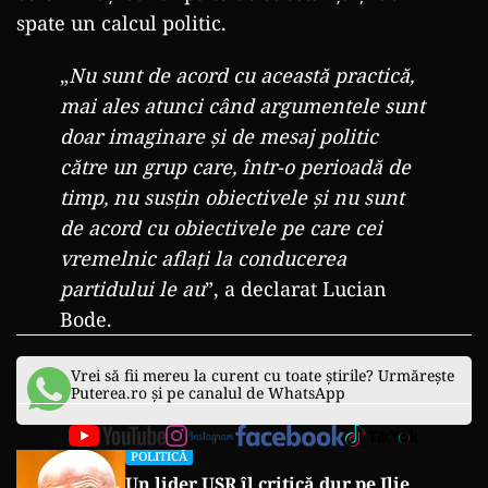
spate un calcul politic.
„
Nu sunt de acord cu această practică,
mai ales atunci când argumentele sunt
doar imaginare și de mesaj politic
către un grup care, într-o perioadă de
timp, nu susțin obiectivele și nu sunt
de acord cu obiectivele pe care cei
vremelnic aflați la conducerea
partidului le au
”, a declarat Lucian
Bode.
Vrei să fii mereu la curent cu toate știrile? Urmărește
Puterea.ro și pe canalul de WhatsApp
POLITICĂ
Un lider USR îl critică dur pe Ilie