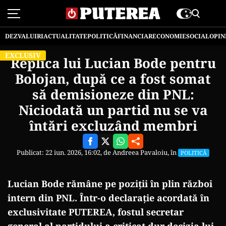
DEZVALUIRI
ACTUALITATE
POLITICĂ
FINANCIAR
ECONOMIE
SOCIAL
OPIN
EXCLUSIV
Replica lui Lucian Bode pentru
Bolojan, după ce a fost somat
să demisioneze din PNL:
Niciodată un partid nu se va
întări excluzând membri
Publicat: 22 iun. 2026, 16:02, de
Andreea Pavaloiu
, în
POLITICĂ
Lucian Bode rămâne pe poziții în plin război
intern din PNL. Într-o declarație acordată în
exclusivitate PUTEREA, fostul secretar