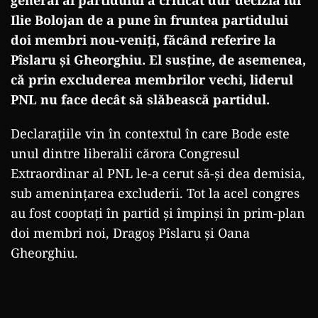
general al partidului a criticat dur decizia lui
Ilie Bolojan de a pune în fruntea partidului
doi membri nou-veniți, făcând referire la
Pîslaru și Gheorghiu. El susține, de asemenea,
că prin excluderea membrilor vechi, liderul
PNL nu face decât să slăbească partidul.
Declarațiile vin în contextul în care Bode este
unul dintre liberalii cărora Congresul
Extraordinar al PNL le-a cerut să-și dea demisia,
sub amenințarea excluderii. Tot la acel congres
au fost cooptați în partid și împinși în prim-plan
doi membri noi, Dragoș Pîslaru și Oana
Gheorghiu.