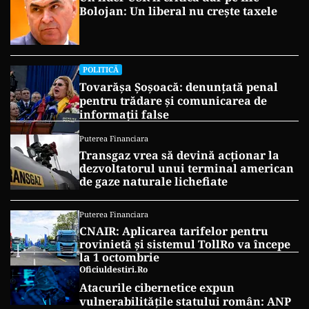
Bolojan: Un liberal nu crește taxele
POLITICĂ
Tovarășa Șoșoacă: denunțată penal
pentru trădare și comunicarea de
informații false
Puterea Financiara
Transgaz vrea să devină acționar la
dezvoltatorul unui terminal american
de gaze naturale lichefiate
Puterea Financiara
CNAIR: Aplicarea tarifelor pentru
rovinietă și sistemul TollRo va începe
la 1 octombrie
Oficiuldestiri.ro
Atacurile cibernetice expun
vulnerabilitățile statului român: ANP