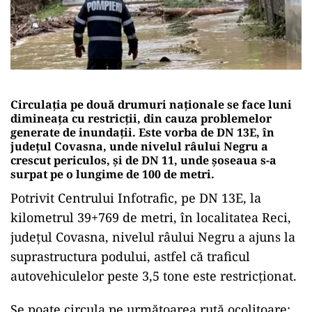
Circulația pe două drumuri naționale se face luni
dimineața cu restricții, din cauza problemelor
generate de inundații. Este vorba de DN 13E, în
județul Covasna, unde nivelul râului Negru a
crescut periculos, și de DN 11, unde șoseaua s-a
surpat pe o lungime de 100 de metri.
Potrivit Centrului Infotrafic, pe DN 13E, la
kilometrul 39+769 de metri, în localitatea Reci,
județul Covasna, nivelul râului Negru a ajuns la
suprastructura podului, astfel că traficul
autovehiculelor peste 3,5 tone este restricționat.
Se poate circula pe următoarea rută ocolitoare: