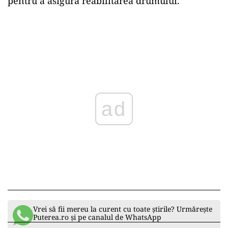
Întreținere a Drumurilor Județene Prahova a
montat în zonă balizele și indicatoare, astfel
încât circulația să se desfășoare în condiții de
siguranță. Traficul se desfășoară alternativ pe o
singură bandă.
CJ Prahova a anunțat că luni vor fi montați
parapeți pe toată lungimea zonei afectate,
urmând să fie efectuată și expertiza tehnică,
imediat cum condițiile meteo o vor permite,
pentru a asigura reabilitarea drumului.