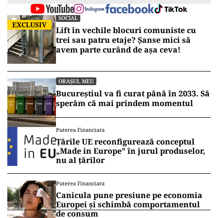
ad
Vrei să fii mereu la curent cu toate știrile? Urmărește
Puterea.ro și pe canalul de WhatsApp
SOCIAL
EXCLUSIV
Lift în vechile blocuri comuniste cu
trei sau patru etaje? Șanse mici să
avem parte curând de așa ceva!