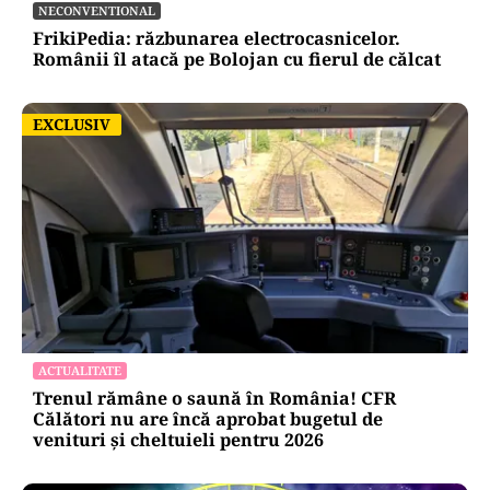
Alte Articole Importante
NECONVENTIONAL
FrikiPedia: răzbunarea electrocasnicelor.
Românii îl atacă pe Bolojan cu fierul de călcat
EXCLUSIV
EXCLUSIV