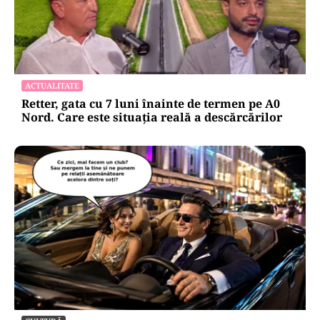
HOROSCOP
Horoscop 7 august 2026: ziua în care Berbecii își
pierd răbdarea, iar Taurii pierd bani
ACTUALITATE
Retter, gata cu 7 luni înainte de termen pe A0