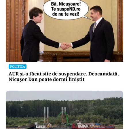
POLITICĂ
Cum a ajuns Guvernul Bolojan să piardă 11
hotărâri în instanță