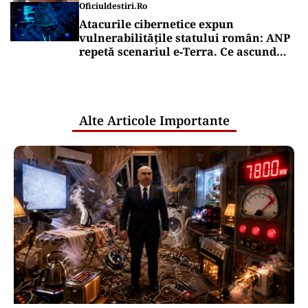
ORAȘUL MEU
Bucureștiul va fi curat până în 2033. Să
sperăm că mai prindem momentul
Puterea Financiara
Țările UE reconfigurează conceptul
„Made in Europe” în jurul produselor,
nu al țărilor
Puterea Financiara
Canicula pune presiune pe economia
Europei și schimbă comportamentul
de consum
Oficiuldestiri.ro
Atacurile cibernetice expun
vulnerabilitățile statului român: ANP
repetă scenariul e‑Terra. Ce ascund
comunicările oficiale și cine răspunde
pentru mentenanța IT a instituțiilor
publice