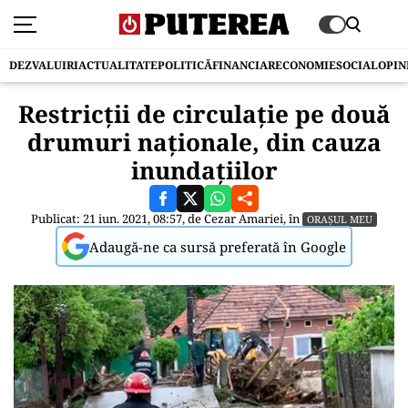
DEZVALUIRI
ACTUALITATE
POLITICĂ
FINANCIAR
ECONOMIE
SOCIAL
OPIN
Restricții de circulație pe două
drumuri naționale, din cauza
inundațiilor
Publicat: 21 iun. 2021, 08:57, de
Cezar Amariei
, în
ORAȘUL MEU
Adaugă-ne ca sursă preferată în Google