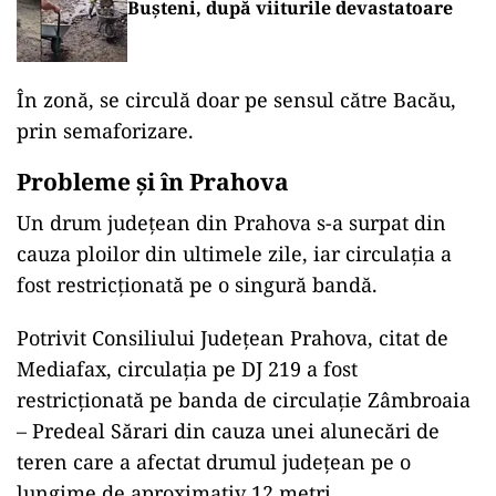
kilometrul 168+232 metri, în afara comunei
Măgura, județul Bacău, pe o suprafață de
aproximativ 100 metri s-a surpat terasamentul și
a apărut o diferență de nivel a carosabilului.
ACTUALITATE
Ploi torențiale în Prahova. Viituri și
gospodării inundate în mai multe
localități din județ
ACTUALITATE
Militarii continuă intervențiile la
Bușteni, după viiturile devastatoare
În zonă, se circulă doar pe sensul către Bacău,
prin semaforizare.