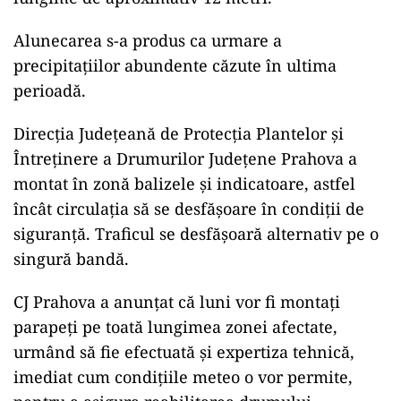
Probleme și în Prahova
Un drum județean din Prahova s-a surpat din
cauza ploilor din ultimele zile, iar circulația a
fost restricționată pe o singură bandă.
Potrivit Consiliului Județean Prahova, citat de
Mediafax, circulația pe DJ 219 a fost
restricționată pe banda de circulație Zâmbroaia
– Predeal Sărari din cauza unei alunecări de
teren care a afectat drumul județean pe o
lungime de aproximativ 12 metri.
Alunecarea s-a produs ca urmare a
precipitațiilor abundente căzute în ultima
perioadă.
Direcția Județeană de Protecția Plantelor și