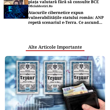
piața valutară fără să consulte BCE
Oficiuldestiri.ro
Atacurile cibernetice expun
vulnerabilitățile statului român: ANP
repetă scenariul e‑Terra. Ce ascund
comunicările oficiale și cine răspunde
pentru mentenanța IT a instituțiilor
publice
Alte Articole Importante