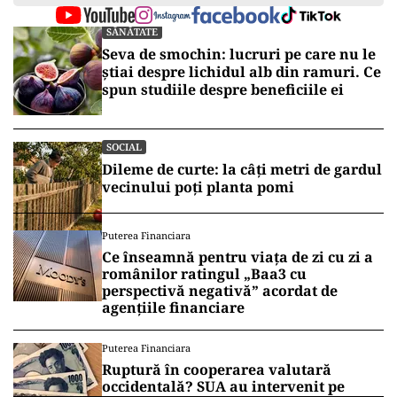
SĂNĂTATE
Seva de smochin: lucruri pe care nu le
știai despre lichidul alb din ramuri. Ce
spun studiile despre beneficiile ei
SOCIAL
Dileme de curte: la câți metri de gardul
vecinului poți planta pomi
Puterea Financiara
Ce înseamnă pentru viața de zi cu zi a
românilor ratingul „Baa3 cu
perspectivă negativă” acordat de
agențiile financiare
Puterea Financiara
Ruptură în cooperarea valutară
occidentală? SUA au intervenit pe