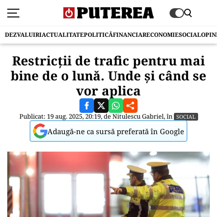
DEZVALUIRI
ACTUALITATE
POLITICĂ
FINANCIAR
ECONOMIE
SOCIAL
OPIN
Restricții de trafic pentru mai
bine de o lună. Unde și când se
vor aplica
Publicat: 19 aug. 2025, 20:19, de
Nitulescu Gabriel
, în
SOCIAL
Adaugă-ne ca sursă preferată în Google