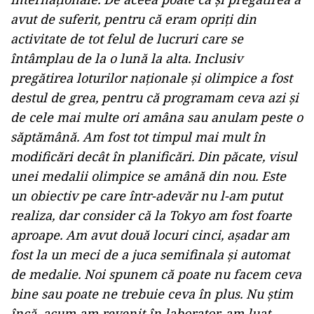
avut de suferit, pentru că eram opriţi din
activitate de tot felul de lucruri care se
întâmplau de la o lună la alta. Inclusiv
pregătirea loturilor naţionale şi olimpice a fost
destul de grea, pentru că programam ceva azi şi
de cele mai multe ori amâna sau anulam peste o
săptămână. Am fost tot timpul mai mult în
modificări decât în planificări. Din păcate, visul
unei medalii olimpice se amână din nou. Este
un obiectiv pe care într-adevăr nu l-am putut
realiza, dar consider că la Tokyo am fost foarte
aproape. Am avut două locuri cinci, aşadar am
fost la un meci de a juca semifinala şi automat
de medalie. Noi spunem că poate nu facem ceva
bine sau poate ne trebuie ceva în plus. Nu ştim
încă, acum am revenit în laborator, am luat