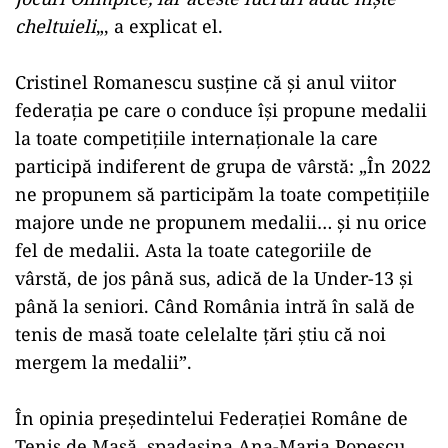
cheltuieli
„, a explicat el.
Cristinel Romanescu susţine că şi anul viitor
federaţia pe care o conduce îşi propune medalii
la toate competiţiile internaţionale la care
participă indiferent de grupa de vârstă: „În 2022
ne propunem să participăm la toate competiţiile
majore unde ne propunem medalii… şi nu orice
fel de medalii. Asta la toate categoriile de
vârstă, de jos până sus, adică de la Under-13 şi
până la seniori. Când România intră în sală de
tenis de masă toate celelalte ţări ştiu că noi
mergem la medalii”.
În opinia preşedintelui Federaţiei Române de
Tenis de Masă, spadasina Ana-Maria Popescu