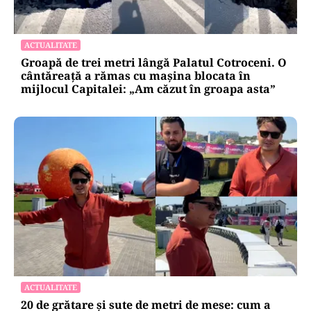
ACTUALITATE
Groapă de trei metri lângă Palatul Cotroceni. O
cântăreață a rămas cu mașina blocata în
mijlocul Capitalei: „Am căzut în groapa asta”
ACTUALITATE
20 de grătare și sute de metri de mese: cum a