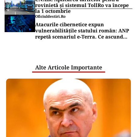
rovinietă și sistemul TollRo va începe
la 1 octombrie
Oficiuldestiri.ro
Atacurile cibernetice expun
vulnerabilitățile statului român: ANP
repetă scenariul e‑Terra. Ce ascund
comunicările oficiale și cine răspunde
pentru mentenanța IT a instituțiilor
publice
Alte Articole Importante