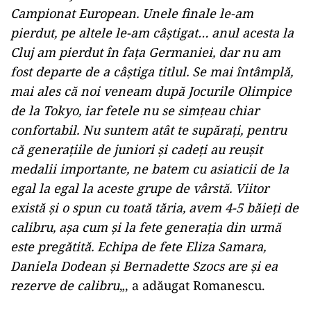
Campionat European. Unele finale le-am
pierdut, pe altele le-am câştigat… anul acesta la
Cluj am pierdut în faţa Germaniei, dar nu am
fost departe de a câştiga titlul. Se mai întâmplă,
mai ales că noi veneam după Jocurile Olimpice
de la Tokyo, iar fetele nu se simţeau chiar
confortabil. Nu suntem atât te supăraţi, pentru
că generaţiile de juniori şi cadeţi au reuşit
medalii importante, ne batem cu asiaticii de la
egal la egal la aceste grupe de vârstă. Viitor
există şi o spun cu toată tăria, avem 4-5 băieţi de
calibru, aşa cum şi la fete generaţia din urmă
este pregătită. Echipa de fete Eliza Samara,
Daniela Dodean şi Bernadette Szocs are şi ea
rezerve de calibru
„, a adăugat Romanescu.