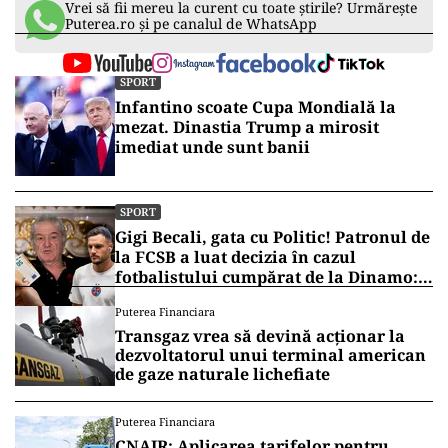
Vrei să fii mereu la curent cu toate știrile? Urmărește
Puterea.ro și pe canalul de WhatsApp
SPORT
Infantino scoate Cupa Mondială la
mezat. Dinastia Trump a mirosit
imediat unde sunt banii
SPORT
Gigi Becali, gata cu Politic! Patronul de
la FCSB a luat decizia în cazul
fotbalistului cumpărat de la Dinamo:
„Fac curățenie! Nu e de echipa asta”
Puterea Financiara
Transgaz vrea să devină acționar la
dezvoltatorul unui terminal american
de gaze naturale lichefiate
Puterea Financiara
CNAIR: Aplicarea tarifelor pentru