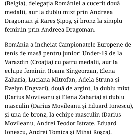
(Belgia), delegaţia României a cucerit două
medalii, aur la dublu mixt prin Andreea
Dragoman şi Rareş Şipoş, şi bronz la simplu
feminin prin Andreea Dragoman.
România a încheiat Campionatele Europene de
tenis de masă pentru juniori Under-19 de la
Varazdin (Croaţia) cu patru medalii, aur la
echipe feminin (Ioana Sîngeorzan, Elena
Zaharia, Luciana Mitrofan, Adela Struna şi
Evelyn Ungvari), două de argint, la dublu mixt
(Darius Movileanu şi Elena Zaharia) şi dublu
masculin (Darius Movileanu şi Eduard Ionescu),
şi una de bronz, la echipe masculin (Darius
Movileanu, Andrei Teodor Istrate, Eduard
Ionescu, Andrei Tomica şi Mihai Roşca).