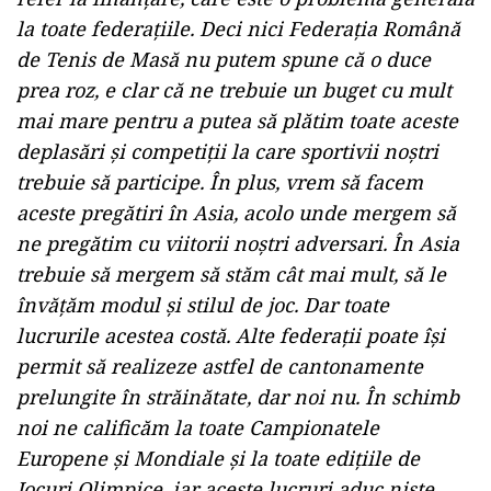
la toate federaţiile. Deci nici Federaţia Română
de Tenis de Masă nu putem spune că o duce
prea roz, e clar că ne trebuie un buget cu mult
mai mare pentru a putea să plătim toate aceste
deplasări şi competiţii la care sportivii noştri
trebuie să participe. În plus, vrem să facem
aceste pregătiri în Asia, acolo unde mergem să
ne pregătim cu viitorii noştri adversari. În Asia
trebuie să mergem să stăm cât mai mult, să le
învăţăm modul şi stilul de joc. Dar toate
lucrurile acestea costă. Alte federaţii poate îşi
permit să realizeze astfel de cantonamente
prelungite în străinătate, dar noi nu. În schimb
noi ne calificăm la toate Campionatele
Europene şi Mondiale şi la toate ediţiile de
Jocuri Olimpice, iar aceste lucruri aduc nişte