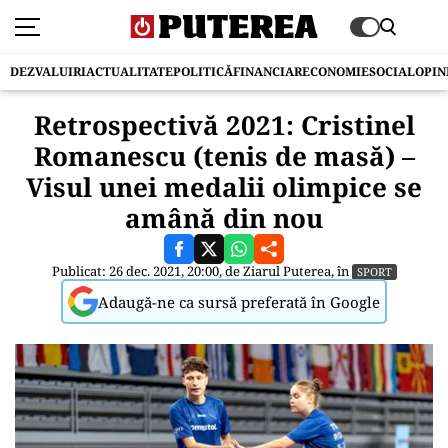
DEZVALUIRI
ACTUALITATE
POLITICĂ
FINANCIAR
ECONOMIE
SOCIAL
OPIN
Retrospectivă 2021: Cristinel
Romanescu (tenis de masă) –
Visul unei medalii olimpice se
amână din nou
Publicat: 26 dec. 2021, 20:00, de
Ziarul Puterea
, în
SPORT
Adaugă-ne ca sursă preferată în Google