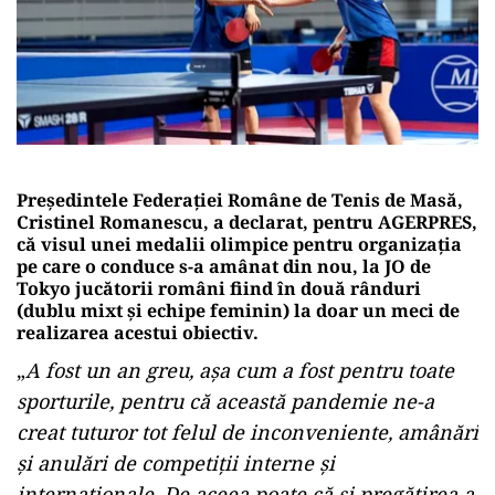
Preşedintele Federaţiei Române de Tenis de Masă,
Cristinel Romanescu, a declarat, pentru AGERPRES,
că visul unei medalii olimpice pentru organizaţia
pe care o conduce s-a amânat din nou, la JO de
Tokyo jucătorii români fiind în două rânduri
(dublu mixt şi echipe feminin) la doar un meci de
realizarea acestui obiectiv.
„
A fost un an greu, aşa cum a fost pentru toate
sporturile, pentru că această pandemie ne-a
creat tuturor tot felul de inconveniente, amânări
şi anulări de competiţii interne şi
internaţionale. De aceea poate că şi pregătirea a