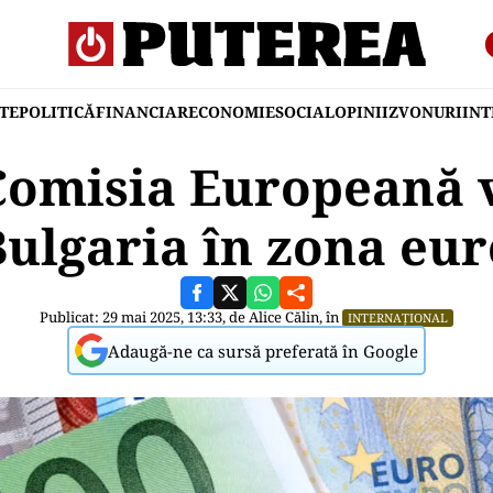
TE
POLITICĂ
FINANCIAR
ECONOMIE
SOCIAL
OPINII
ZVONURI
IN
Comisia Europeană 
Bulgaria în zona eur
Publicat: 29 mai 2025, 13:33, de
Alice Călin
, în
INTERNAȚIONAL
Adaugă-ne ca sursă preferată în Google