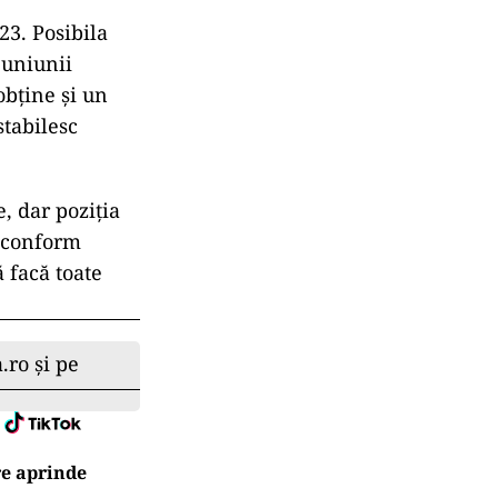
23. Posibila
 uniunii
obține și un
stabilesc
, dar poziția
e conform
 facă toate
.ro și pe
re aprinde