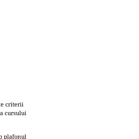
e criterii
ea cursului
ub plafonul