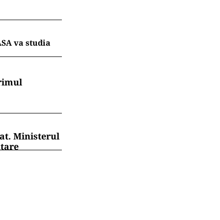
ASA va studia
rimul
at. Ministerul
ntare