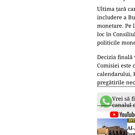
Ultima țară car
includere a Bu
monetare. Pe l
loc în Consili
politicile mone
Decizia finală
Comisiei este 
calendarului, 
pregătirile nec
Vrei să f
canalul
IN
Al-
lu