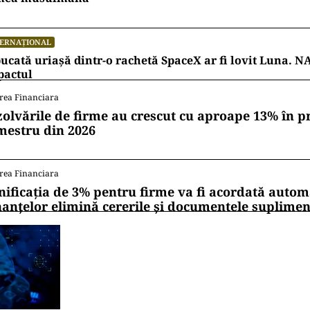
TERNAȚIONAL
ucată uriașă dintr-o rachetă SpaceX ar fi lovit Luna. N
pactul
rea Financiara
zolvările de firme au crescut cu aproape 13% în p
mestru din 2026
rea Financiara
nificația de 3% pentru firme va fi acordată autom
nanțelor elimină cererile și documentele suplime