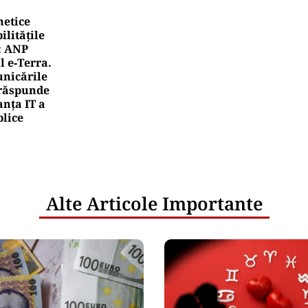
netice
litățile
: ANP
l e‑Terra.
nicările
e răspunde
nța IT a
blice
Alte Articole Importante