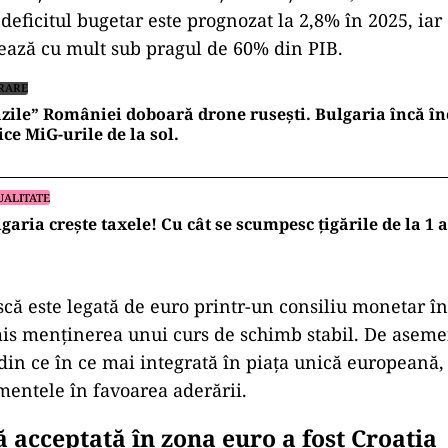
eficitul bugetar este prognozat la 2,8% în 2025, iar
uează cu mult sub pragul de 60% din PIB.
RARE
zile” României doboară drone rusești. Bulgaria încă în
ice MiG-urile de la sol.
UALITATE
garia crește taxele! Cu cât se scumpesc țigările de la 1 
că este legată de euro printr-un consiliu monetar în
mis menținerea unui curs de schimb stabil. De asem
 din ce în ce mai integrată în piața unică europeană,
mentele în favoarea aderării.
ă acceptată în zona euro a fost Croația