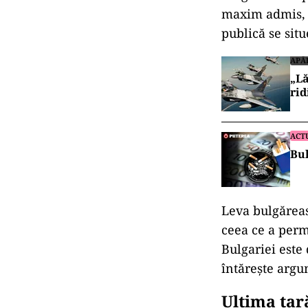
maxim admis, d
publică se sit
APĂ
„Lă
rid
ACT
Bul
Leva bulgăreas
ceea ce a per
Bulgariei este
întărește argu
Ultima țar