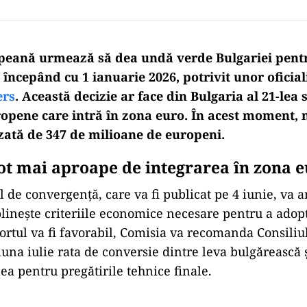
peană urmează să dea undă verde Bulgariei pent
începând cu 1 ianuarie 2026, potrivit unor oficial
ers
. Această decizie ar face din Bulgaria al 21-le
ropene care intră în zona euro. În acest moment,
izată de 347 de milioane de europeni.
tot mai aproape de integrarea în zona 
l de convergență, care va fi publicat pe 4 iunie, va 
linește criteriile economice necesare pentru a ado
ortul va fi favorabil, Comisia va recomanda Consiliu
luna iulie rata de conversie dintre leva bulgărească 
ea pentru pregătirile tehnice finale.