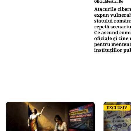
Oficiuldestiri.ro
Atacurile ciber
expun vulnerabi
statului român
repetă scenariu
Ce ascund comu
oficiale și cin
pentru mentena
instituțiilor pu
EXCLUSIV
EXCLUSIV