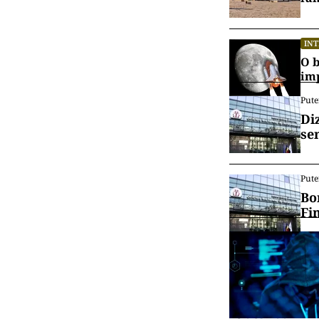
IN
O b
im
Pute
Di
se
Pute
Bo
Fi