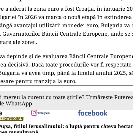
e a aderat la zona euro a fost Croația, în ianuarie 20
lgariei în 2026 va marca o nouă etapă în extinderea
ângă avantajul utilizării monedei euro, Bulgaria va 
ul Guvernatorilor Băncii Centrale Europene, unde se 
tare ale zonei.
 va depinde și de evaluarea Băncii Centrale Europene
cea decisivă. Dacă toate procedurile vor fi respectat
Bulgaria va avea timp, până la finalul anului 2025, să
esare pentru tranziția la euro.
ii mereu la curent cu toate știrile? Urmărește Puterea
 de WhatsApp
TERNAȚIONAL
Aqsa, fitilul Ierusalimului: o luptă pentru câteva hecta
mea musulmană