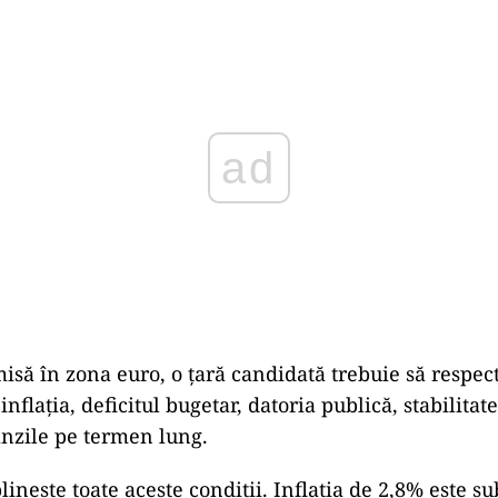
Play
isă în zona euro, o țară candidată trebuie să respect
 inflația, deficitul bugetar, datoria publică, stabilitat
ânzile pe termen lung.
inește toate aceste condiții. Inflația de 2,8% este s