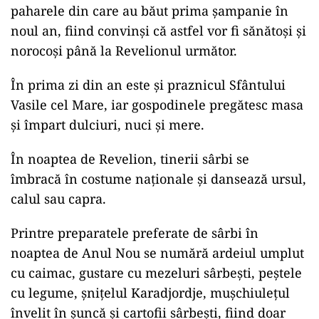
paharele din care au băut prima şampanie în
noul an, fiind convinşi că astfel vor fi sănătoşi şi
norocoşi până la Revelionul următor.
În prima zi din an este şi praznicul Sfântului
Vasile cel Mare, iar gospodinele pregătesc masa
şi împart dulciuri, nuci şi mere.
În noaptea de Revelion, tinerii sârbi se
îmbracă în costume naţionale şi dansează ursul,
calul sau capra.
Printre preparatele preferate de sârbi în
noaptea de Anul Nou se numără ardeiul umplut
cu caimac, gustare cu mezeluri sârbeşti, peştele
cu legume, şniţelul Karadjordje, muşchiuleţul
învelit în şuncă şi cartofii sârbeşti, fiind doar