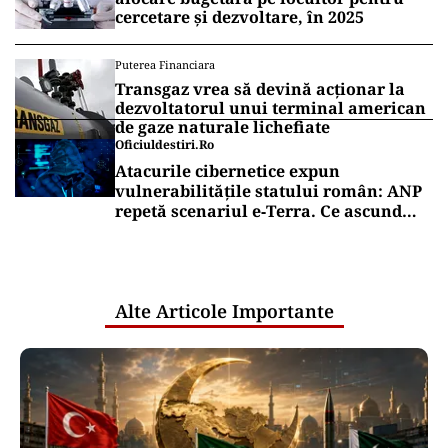
cercetare și dezvoltare, în 2025
Puterea Financiara
Transgaz vrea să devină acționar la
dezvoltatorul unui terminal american
de gaze naturale lichefiate
Oficiuldestiri.ro
Atacurile cibernetice expun
vulnerabilitățile statului român: ANP
repetă scenariul e‑Terra. Ce ascund
comunicările oficiale și cine răspunde
pentru mentenanța IT a instituțiilor
publice
Alte Articole Importante