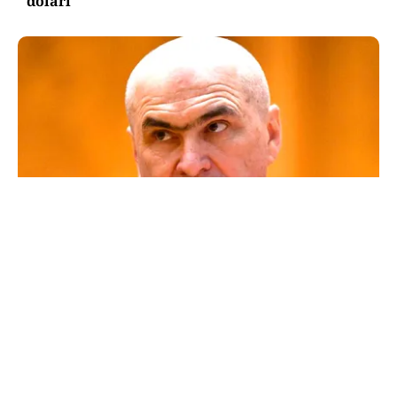
dolari
POLITICĂ
Un lider USR îl critică dur pe Ilie Bolojan: Un
liberal nu crește taxele
TOS
Politica Cookies
Protecția Datelor Personale
Despre Noi
Publicitate
Echipa