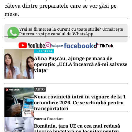
câteva dintre preparatele care se vor găsi pe
mese.
Vrei să fii mereu la curent cu toate știrile? Urmărește
Puterea.ro și pe canalul de WhatsApp
LIFESTYLE
Alina Pușcău, ajunge pe masa de
operație: „UCLA încearcă să-mi salveze
viața”
AUTO
Noua rovinietă intră în vigoare de la 1
octombrie 2026. Ce se schimbă pentru
transportatori
Puterea Financiara
România, țara UE cu cea mai redusă
alocare bugetară pe locuitor pentru