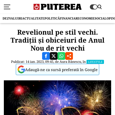
DEZVALUIRI
ACTUALITATE
POLITICĂ
FINANCIAR
ECONOMIE
SOCIAL
OPIN
Revelionul pe stil vechi.
Tradiţii şi obiceiuri de Anul
Nou de rit vechi
Publicat: 14 ian. 2023, 09:45, de
Aura Bănescu
, în
LIFESTYLE
Adaugă-ne ca sursă preferată în Google