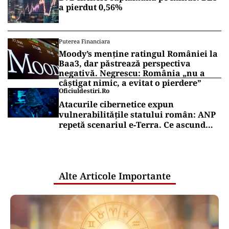
a pierdut 0,56%
Puterea Financiara
Moody’s menține ratingul României la
Baa3, dar păstrează perspectiva
negativă. Negrescu: România „nu a
câștigat nimic, a evitat o pierdere”
Oficiuldestiri.ro
Atacurile cibernetice expun
vulnerabilitățile statului român: ANP
repetă scenariul e‑Terra. Ce ascund
comunicările oficiale și cine răspunde
pentru mentenanța IT a instituțiilor
publice
Alte Articole Importante