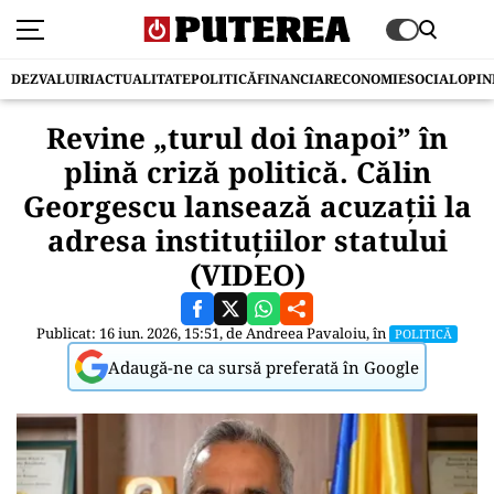
DEZVALUIRI
ACTUALITATE
POLITICĂ
FINANCIAR
ECONOMIE
SOCIAL
OPIN
Revine „turul doi înapoi” în
plină criză politică. Călin
Georgescu lansează acuzații la
adresa instituțiilor statului
(VIDEO)
Publicat: 16 iun. 2026, 15:51, de
Andreea Pavaloiu
, în
POLITICĂ
Adaugă-ne ca sursă preferată în Google