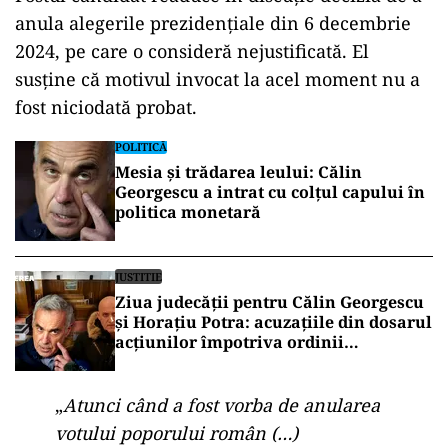
anula alegerile prezidențiale din 6 decembrie
2024, pe care o consideră nejustificată. El
susține că motivul invocat la acel moment nu a
fost niciodată probat.
POLITICĂ
Mesia și trădarea leului: Călin
Georgescu a intrat cu colțul capului în
politica monetară
JUSTITIE
Ziua judecății pentru Călin Georgescu
și Horațiu Potra: acuzațiile din dosarul
acțiunilor împotriva ordinii
constituționale, pe masa judecătorilor
de la Înalta Curte
„
Atunci când a fost vorba de anularea
votului poporului român (…)