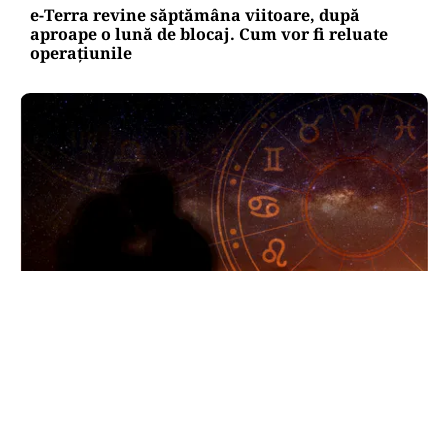
e-Terra revine săptămâna viitoare, după
aproape o lună de blocaj. Cum vor fi reluate
operațiunile
HOROSCOP
Horoscop 8 august 2026. Trei zodii trec prin
momente de cumpănă: o despărțire sau o veste
neașteptată le schimbă planurile