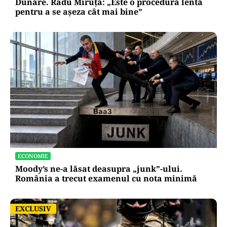
Dunăre. Radu Miruță: „Este o procedură lentă
pentru a se așeza cât mai bine”
ECONOMIE
Moody’s ne-a lăsat deasupra „junk”-ului.
România a trecut examenul cu nota minimă
EXCLUSIV
EXCLUSIV