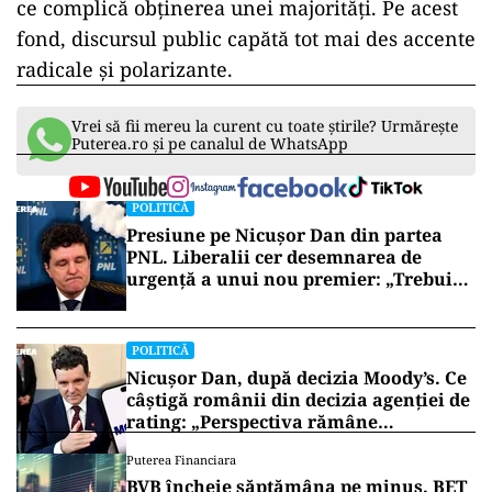
ce complică obținerea unei majorități. Pe acest
fond, discursul public capătă tot mai des accente
radicale și polarizante.
Vrei să fii mereu la curent cu toate știrile? Urmărește
Puterea.ro și pe canalul de WhatsApp
POLITICĂ
Presiune pe Nicușor Dan din partea
PNL. Liberalii cer desemnarea de
urgență a unui nou premier: „Trebuie
să iasă fum alb de la Cotroceni!”
POLITICĂ
Nicușor Dan, după decizia Moody’s. Ce
câștigă românii din decizia agenției de
rating: „Perspectiva rămâne
rezervată”
Puterea Financiara
BVB încheie săptămâna pe minus. BET