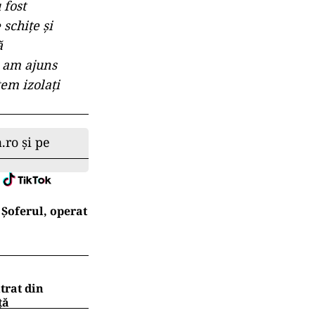
 fost
 schiţe şi
ă
ă am ajuns
tem izolaţi
.ro și pe
Șoferul, operat
trat din
ţă