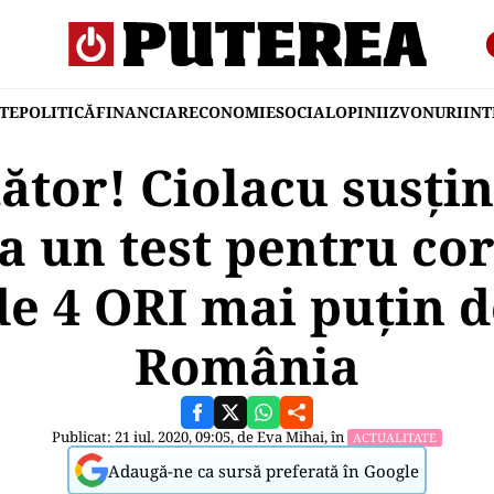
TE
POLITICĂ
FINANCIAR
ECONOMIE
SOCIAL
OPINII
ZVONURI
IN
ător! Ciolacu susțin
 un test pentru co
de 4 ORI mai puțin d
România
Publicat: 21 iul. 2020, 09:05, de
Eva Mihai
, în
ACTUALITATE
Adaugă-ne ca sursă preferată în Google