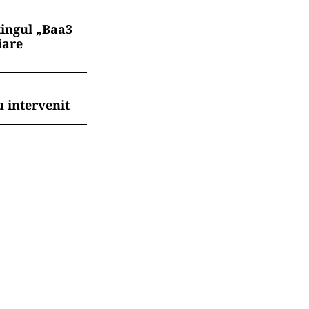
tingul „Baa3
iare
 intervenit