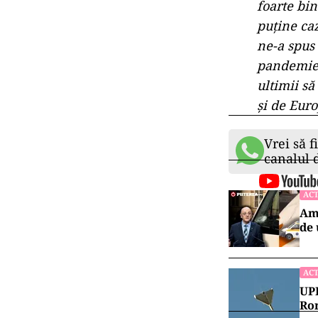
foarte bin
puţine caz
ne-a spus
pandemie’
ultimii să
şi de Euro
Vrei să f
canalul
ACT
Amb
de 
ACT
UPD
Rom