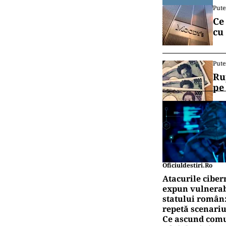
Pute
Ce
cu
Pute
Ru
pe
Oficiuldestiri.ro
Atacurile ciber
expun vulnerabi
statului român
repetă scenariu
Ce ascund comu