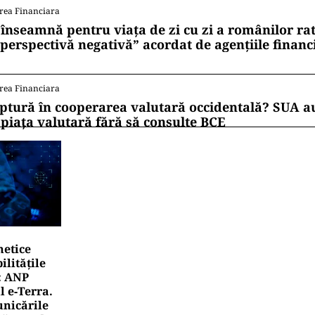
rea Financiara
 înseamnă pentru viața de zi cu zi a românilor ra
 perspectivă negativă” acordat de agențiile financ
rea Financiara
ptură în cooperarea valutară occidentală? SUA au
 piața valutară fără să consulte BCE
netice
litățile
: ANP
l e‑Terra.
nicările