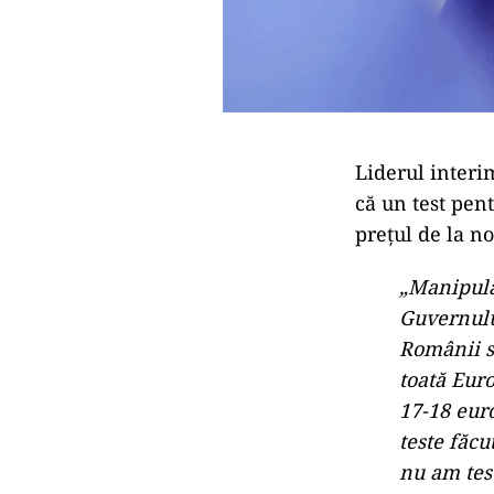
Liderul interi
că un test pen
prețul de la no
„Manipular
Guvernului
Românii se
toată Euro
17-18 euro
teste făcu
nu am test