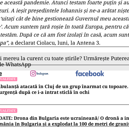
e această pandemie. Atunci testam foarte puţin şi au
uri. A ieşit preşedintele Iohannis şi ne-a arătat nişte
 ‘uitaţi cât de bine gestionează Guvernul meu aceast
. Acum suntem ţară roşie în toată Europa, pentru c
 testăm. După ce că am fost izolaţi în casă, acum sun
pa”,
a declarat Ciolacu, luni, la Antena 3.
ii mereu la curent cu toate știrile? Urmărește Puterea
 de WhatsApp
UALITATE
ulanță atacată în Cluj de un grup înarmat cu topoare. 
urgență după ce i-a intrat sticlă în ochi
UALITATE
ATE: Drona din Bulgaria este ucraineană/ O dronă a in
ânia în Bulgaria şi a explodat la 100 de metri de grani