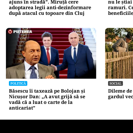
ajuns în stradă”. Miruță cere
nu le știai
adoptarea legii anti-dezinformare
ramuri. Ce
după atacul cu topoare din Cluj
beneficiile
POLITICĂ
SOCIAL
Băsescu îi taxează pe Bolojan și
Dileme de 
Nicușor Dan: „A avut grijă să se
gardul vec
vadă că a luat o carte de la
anticariat”