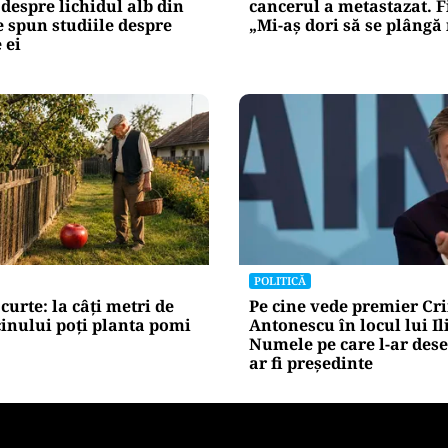
 despre lichidul alb din
cancerul a metastazat. F
 spun studiile despre
„Mi-aș dori să se plângă
 ei
POLITICĂ
curte: la câți metri de
Pe cine vede premier Cr
inului poți planta pomi
Antonescu în locul lui Il
Numele pe care l-ar des
ar fi președinte