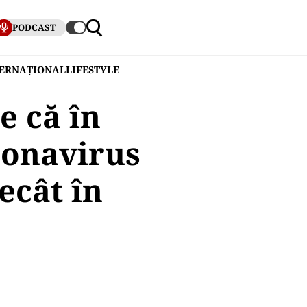
PODCAST
TERNAȚIONAL
LIFESTYLE
e că în
ronavirus
ecât în