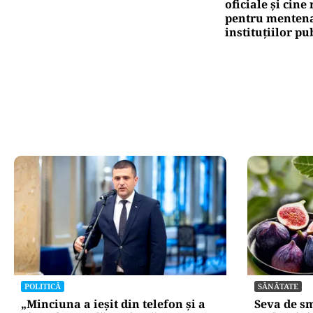
oficiale și cin
pentru mentena
instituțiilor pu
POLITICĂ
SĂNĂTATE
„Minciuna a ieșit din telefon și a
Seva de sm