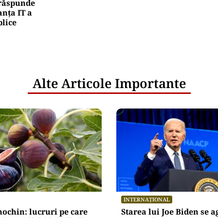
e răspunde
nța IT a
blice
Alte Articole Importante
INTERNAȚIONAL
ochin: lucruri pe care
Starea lui Joe Biden se 