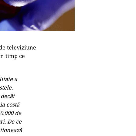
de televiziune
în timp ce
itate a
tele.
 decât
ia costă
20.000 de
ri. De ce
stionează