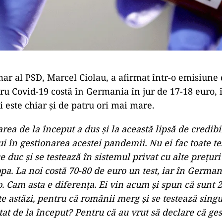
mar al PSD, Marcel Ciolau, a afirmat într-o emisiune 
tru Covid-19 costă în Germania în jur de 17-18 euro, 
i este chiar și de patru ori mai mare.
ea de la început a dus şi la această lipsă de credibil
 în gestionarea acestei pandemii. Nu ei fac toate tes
 duc şi se testează în sistemul privat cu alte preţuri
pa. La noi costă 70-80 de euro un test, iar în German
. Cam asta e diferenţa. Ei vin acum şi spun că sunt 
te astăzi, pentru că românii merg şi se testează singu
at de la început? Pentru că au vrut să declare că ge