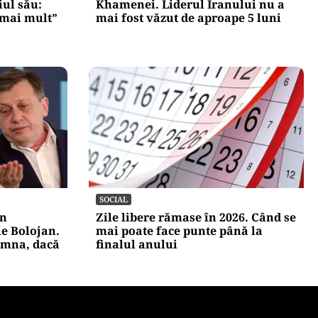
iul său:
Khamenei. Liderul Iranului nu a
 mai mult”
mai fost văzut de aproape 5 luni
SOCIAL
in
Zile libere rămase în 2026. Când se
ie Bolojan.
mai poate face punte până la
emna, dacă
finalul anului