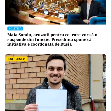
POLITICĂ
Maia Sandu, acuzații pentru cei care vor să o
suspende din funcție. Președinta spune că
inițiativa e coordonată de Rusia
EXCLUSIV
EXCLUSIV