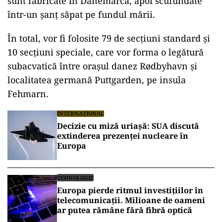
sunt fabricate în Danemarca, apoi scufundate
într-un șanț săpat pe fundul mării.
În total, vor fi folosite 79 de secțiuni standard și
10 secțiuni speciale, care vor forma o legătură
subacvatică între orașul danez Rødbyhavn și
localitatea germană Puttgarden, pe insula
Fehmarn.
INTERNAȚIONAL
Decizie cu miză uriașă: SUA discută
extinderea prezenței nucleare în
Europa
TEHNOLOGIE
Europa pierde ritmul investițiilor în
telecomunicații. Milioane de oameni
ar putea rămâne fără fibră optică