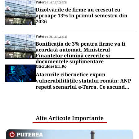
Puterea Financiara
Dizolvările de firme au crescut cu
aproape 13% în primul semestru din
2026
Puterea Financiara
Bonificația de 3% pentru firme va fi
acordată automat. Ministerul
Finanțelor elimină cererile și
documentele suplimentare
Oficiuldestiri.ro
Atacurile cibernetice expun
vulnerabilitățile statului român: ANP
repetă scenariul e‑Terra. Ce ascund
comunicările oficiale și cine răspunde
pentru mentenanța IT a instituțiilor
publice
Alte Articole Importante