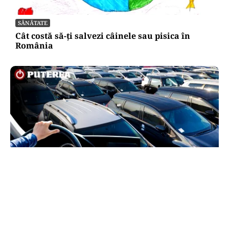
SĂNĂTATE
Cât costă să-ți salvezi câinele sau pisica în
România
AUTO
Schimbare pe piața auto: românii cumpără mai
puține mașini, însă tot mai multe sunt noi