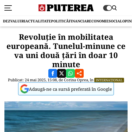
DEZVALUIRI
ACTUALITATE
POLITICĂ
FINANCIAR
ECONOMIE
SOCIAL
OPIN
Revoluție în mobilitatea
europeană. Tunelul-minune ce
va uni două țări în doar 10
minute
Publicat: 24 mai 2025, 15:08, de
Corina Oprea
, în
INTERNAȚIONAL
Adaugă-ne ca sursă preferată în Google