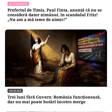
ACTUALITATE
Prefectul de Timiș, Paul Finta, anunță că nu se
consideră dator nimănui, în scandalul Fritz!
„Nu am a mă teme de nimic!”
ANALIZĂ
Trei luni fără Guvern: România funcționează,
dar nu mai poate hotărî încotro merge