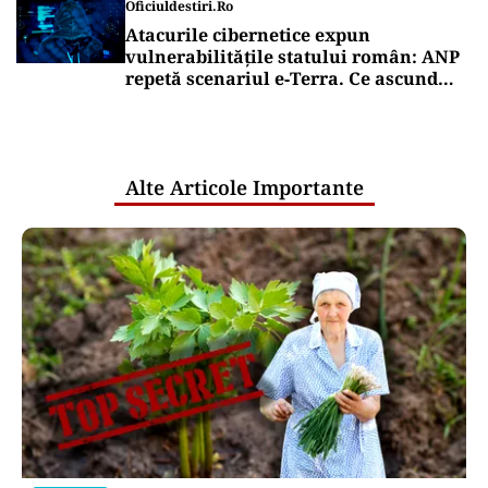
Oficiuldestiri.ro
Atacurile cibernetice expun
vulnerabilitățile statului român: ANP
repetă scenariul e‑Terra. Ce ascund
comunicările oficiale și cine răspunde
pentru mentenanța IT a instituțiilor
publice
Alte Articole Importante