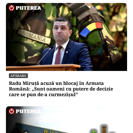
APĂRARE
Radu Miruță acuză un blocaj în Armata
Română: „Sunt oameni cu putere de decizie
care se pun de-a curmezișul”