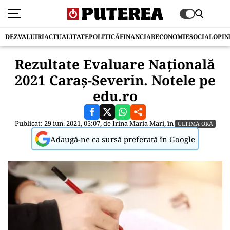
DEZVALUIRI
ACTUALITATE
POLITICĂ
FINANCIAR
ECONOMIE
SOCIAL
OPIN
Rezultate Evaluare Națională
2021 Caraş-Severin. Notele pe
edu.ro
Publicat: 29 iun. 2021, 05:07, de
Irina Maria Mari
, în
ULTIMĂ ORĂ
Adaugă-ne ca sursă preferată în Google