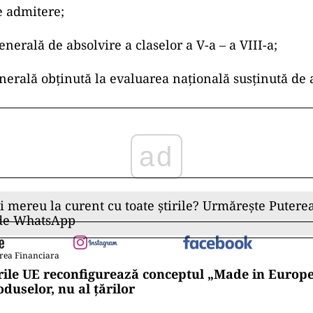
 admitere;
nerală de absolvire a claselor a V-a – a VIII-a;
erală obţinută la evaluarea naţională susţinută de 
ad
ii mereu la curent cu toate știrile? Urmărește Puterea
 de WhatsApp
rea Financiara
rile UE reconfigurează conceptul „Made in Europe
oduselor, nu al țărilor