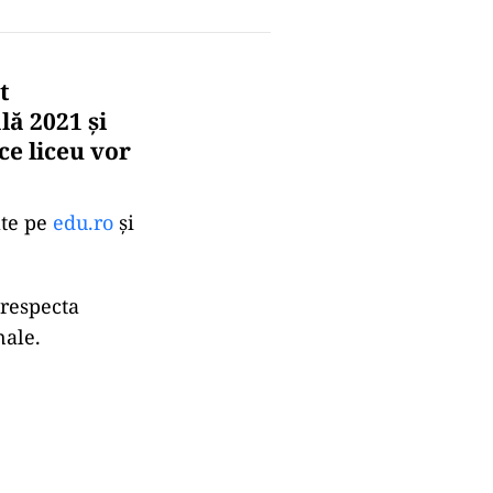
t
ă 2021 și
ce liceu vor
ate pe
edu.ro
și
 respecta
nale.