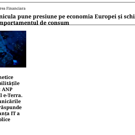
rea Financiara
nicula pune presiune pe economia Europei și sc
mportamentul de consum
netice
litățile
: ANP
l e‑Terra.
nicările
e răspunde
nța IT a
blice