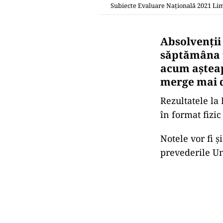
Subiecte Evaluare Națională 2021 Lim
Absolvenții
săptămâna t
acum așteapt
merge mai 
Rezultatele la
în format fizic
Notele vor fi ș
prevederile Un