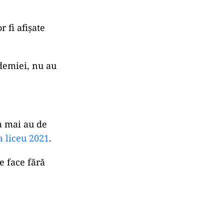
 fi afișate
demiei, nu au
a mai au de
 liceu 2021
.
e face fără