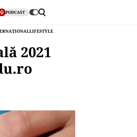
PODCAST
TERNAȚIONAL
LIFESTYLE
ală 2021
du.ro