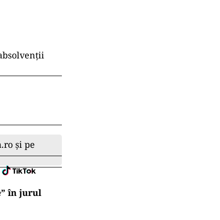
absolvenţii
.ro și pe
” în jurul