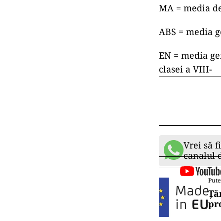
MA = media de
ABS = media ge
EN = media gen
clasei a VIII-
Vrei să f
canalul
Pute
Ță
pr