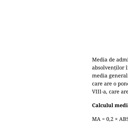
Media de admit
absolvenților 
media generală
care are o pon
VIII-a, care a
Calculul medie
MA = 0,2 × ABS