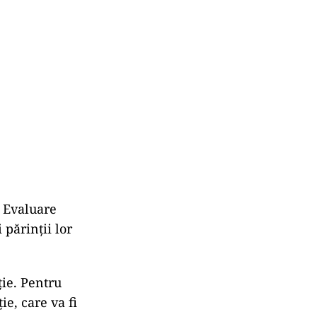
a Evaluare
 părinții lor
ție. Pentru
ie, care va fi