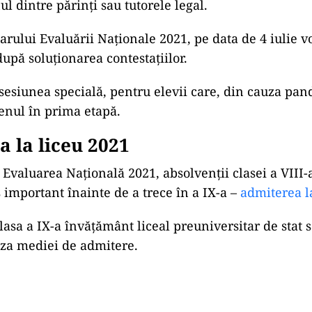
l dintre părinți sau tutorele legal.
arului Evaluării Naționale 2021, pe data de 4 iulie vor
după soluționarea contestațiilor.
esiunea specială, pentru elevii care, din cauza pan
enul în prima etapă.
 la liceu 2021
 Evaluarea Națională 2021, absolvenții clasei a VIII-
 important înainte de a trece în a IX-a –
admiterea la
lasa a IX-a învăţământ liceal preuniversitar de stat s
za mediei de admitere.