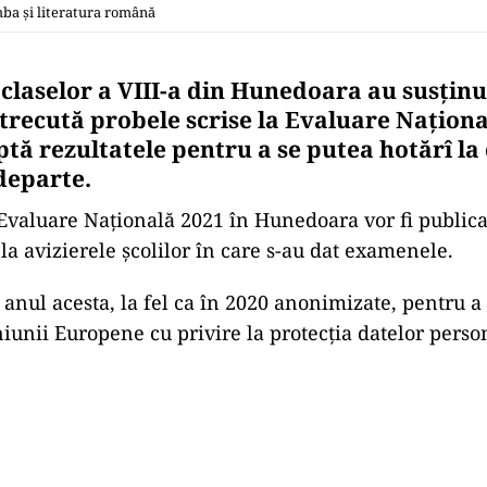
ba și literatura română
 claselor a VIII-a din Hunedoara au susținu
recută probele scrise la Evaluare Național
ă rezultatele pentru a se putea hotărî la 
departe.
 Evaluare Națională 2021 în Hunedoara vor fi public
 la avizierele școlilor în care s-au dat examenele.
i anul acesta, la fel ca în 2020 anonimizate, pentru a
iunii Europene cu privire la protecția datelor perso
Play