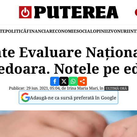
TE
POLITICĂ
FINANCIAR
ECONOMIE
SOCIAL
OPINII
ZVONURI
IN
te Evaluare Națion
doara. Notele pe e
Publicat: 29 iun. 2021, 05:04, de
Irina Maria Mari
, în
ULTIMĂ ORĂ
Adaugă-ne ca sursă preferată în Google