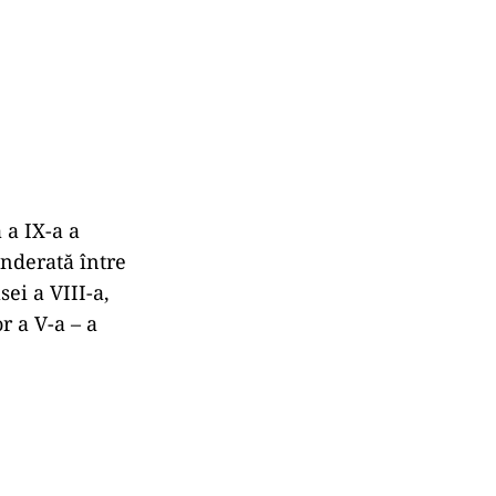
 a IX-a a
nderată între
ei a VIII-a,
r a V-a – a