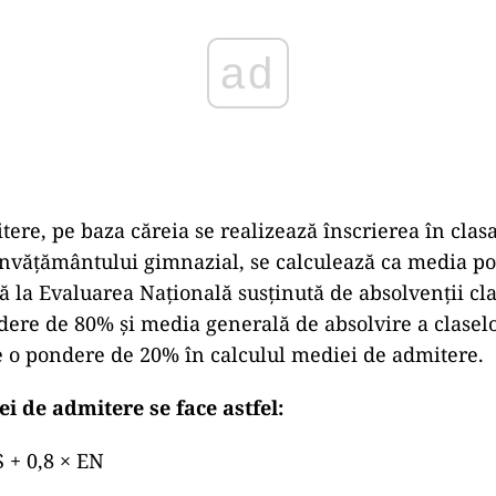
ad
ere, pe baza căreia se realizează înscrierea în clasa
învățământului gimnazial, se calculează ca media po
 la Evaluarea Națională susţinută de absolvenţii clas
dere de 80% şi media generală de absolvire a claselo
re o pondere de 20% în calculul mediei de admitere.
i de admitere se face astfel:
 + 0,8 × EN