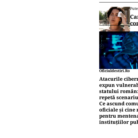
Pute
Ca
co
Oficiuldestiri.ro
Atacurile ciber
expun vulnerabi
statului român
repetă scenariu
Ce ascund comu
oficiale și cin
pentru mentena
instituțiilor pu