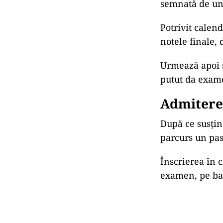
semnată de unu
Potrivit calend
notele finale, 
Urmează apoi s
putut da exam
Admiterea
După ce susțin
parcurs un pas
Înscrierea în c
examen, pe ba