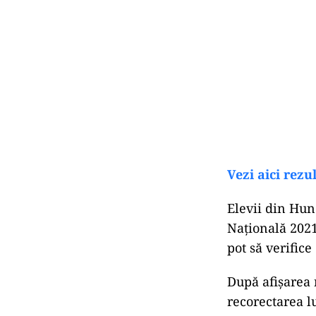
Vezi aici rez
Elevii din Hun
Națională 2021 
pot să verific
După afișarea 
recorectarea lu