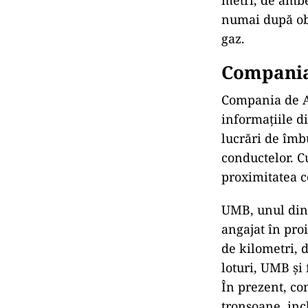
Conform regula
metri, de ambe
numai după ob
gaz.
Compania