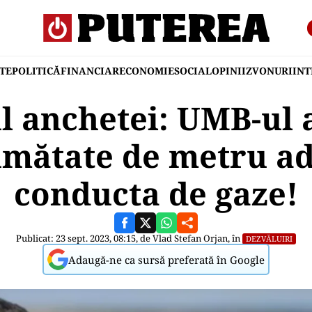
TE
POLITICĂ
FINANCIAR
ECONOMIE
SOCIAL
OPINII
ZVONURI
IN
l anchetei: UMB-ul 
umătate de metru a
conducta de gaze!
Publicat: 23 sept. 2023, 08:15, de
Vlad Stefan Orjan
, în
DEZVĂLUIRI
Adaugă-ne ca sursă preferată în Google