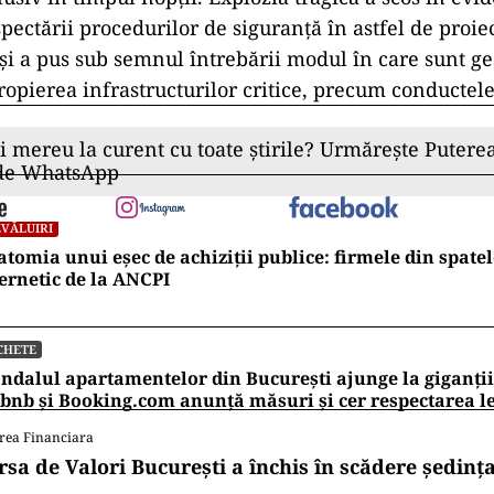
ostrăzi, într-o reacție de joi la amiază, a declarat 
isponibile până atunci, constructorul Spedition UMB
unătățire a terenului de fundare a autostrăzii, nu și
 toate acestea, nu a explicat de ce lucrările erau efe
onductei de gaz, în absența relocării acestora.
re cei mai activi constructori de autostrăzi din Rom
iectul Autostrăzii „Moldova” A7, pe o lungime de ap
in Ploiești până la Pașcani. Cu toate că au fost contr
 firmele sale (Tehnostrade și SA&Pe) lucrează doar pe
structorul a ajuns să lucreze chiar și în trei schimb
usiv în timpul nopții. Explozia tragică a scos în evi
pectării procedurilor de siguranță în astfel de proie
 și a pus sub semnul întrebării modul în care sunt ge
propierea infrastructurilor critice, precum conductel