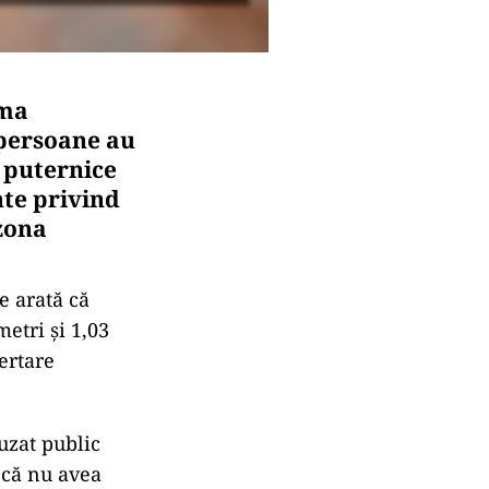
rma
 persoane au
i puternice
nte privind
zona
e arată că
etri și 1,03
ertare
uzat public
 că nu avea