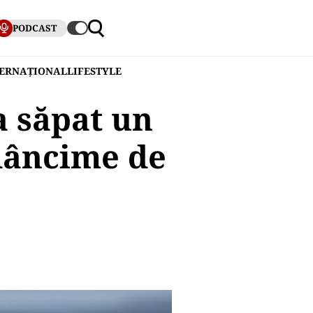
PODCAST
TERNAȚIONAL
LIFESTYLE
a săpat un
dâncime de