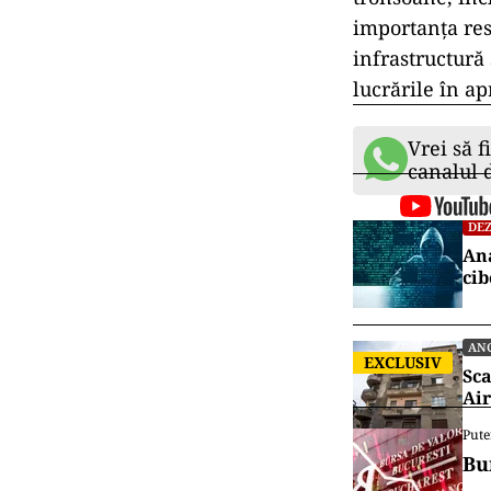
Compania de Aut
informațiile d
lucrări de îmb
conductelor. Cu
proximitatea c
UMB, unul dint
angajat în pro
de kilometri, d
loturi, UMB și
În prezent, con
tronsoane, incl
importanța res
infrastructură
lucrările în a