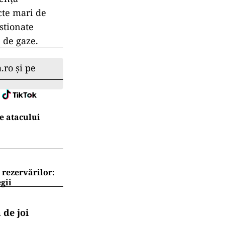
că, din
 efectua doar
 relocarea
ctuate în
ânia, este
roximativ 250
actate 13
 10 dintre ele.
uri pe unele
dență
cte mari de
stionate
e de gaze.