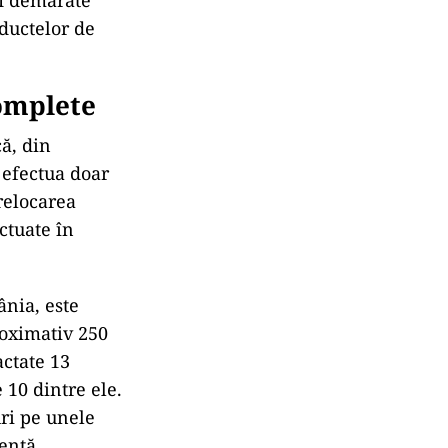
de 20 de
fi demarate
ductelor de
omplete