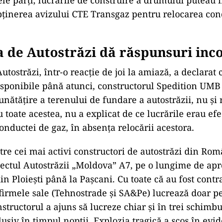
mentului, în zona conductei de gaze, pe o distanță 
le părți, lucrările de construire a drumului puteau 
ținerea avizului CTE Transgaz pentru relocarea con
 de Autostrăzi dă răspunsuri inc