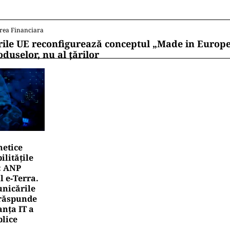
ii mereu la curent cu toate știrile? Urmărește Puterea
 de WhatsApp
VĂLUIRI
tomia unui eșec de achiziții publice: firmele din spatel
ernetic de la ANCPI
CHETE
ndalul apartamentelor din București ajunge la giganții
bnb și Booking.com anunță măsuri și cer respectarea le
rea Financiara
rsa de Valori București a închis în scădere ședința
rea Financiara
rile UE reconfigurează conceptul „Made in Europe
oduselor, nu al țărilor