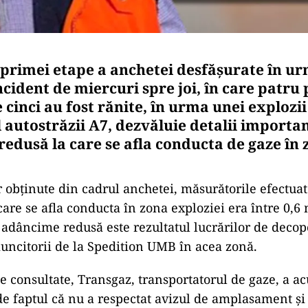
 primei etape a anchetei desfășurate în u
ncident de miercuri spre joi, în care patru
e cinci au fost rănite, în urma unei explozi
l autostrăzii A7, dezvăluie detalii importa
edusă la care se afla conducta de gaze în 
or obținute din cadrul anchetei, măsurătorile efectuat
are se afla conducta în zona exploziei era între 0,6 m
 adâncime redusă este rezultatul lucrărilor de decop
uncitorii de la Spedition UMB în acea zonă.
 consultate, Transgaz, transportatorul de gaze, a ac
de faptul că nu a respectat avizul de amplasament și