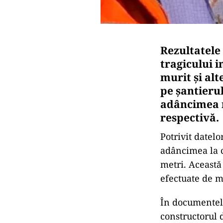
Rezultatele
tragicului i
murit și alt
pe șantieru
adâncimea r
respectivă.
Potrivit datel
adâncimea la c
metri. Această
efectuate de m
În documentele
constructorul 