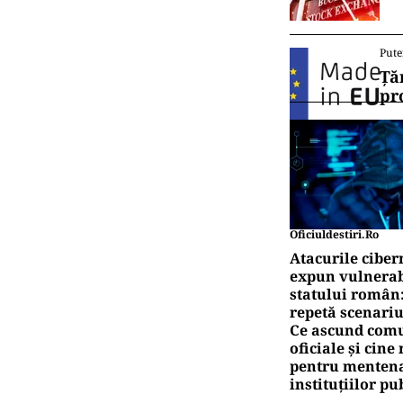
Vrei să f
canalul
DEZ
Ana
cib
AN
EXCLUSIV
Sca
Air
Pute
Bu
Pute
Ță
pr