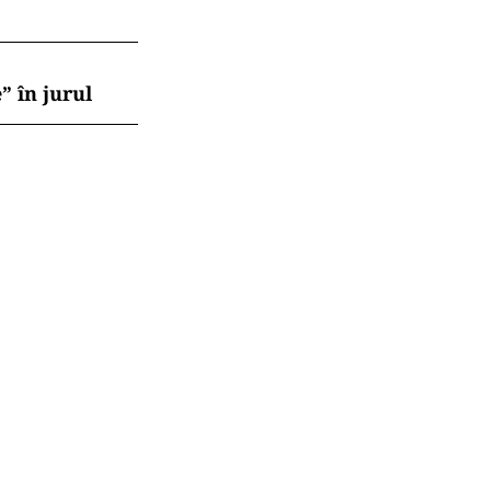
.ro și pe
e atacului
 rezervărilor:
gii
 de joi
” în jurul