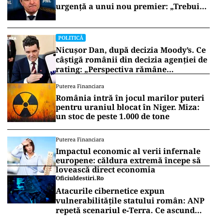
urgență a unui nou premier: „Trebuie
să iasă fum alb de la Cotroceni!”
POLITICĂ
Nicușor Dan, după decizia Moody’s. Ce
câștigă românii din decizia agenției de
rating: „Perspectiva rămâne
rezervată”
Puterea Financiara
România intră în jocul marilor puteri
pentru uraniul blocat în Niger. Miza:
un stoc de peste 1.000 de tone
Puterea Financiara
Impactul economic al verii infernale
europene: căldura extremă începe să
lovească direct economia
Oficiuldestiri.ro
Atacurile cibernetice expun
vulnerabilitățile statului român: ANP
repetă scenariul e‑Terra. Ce ascund