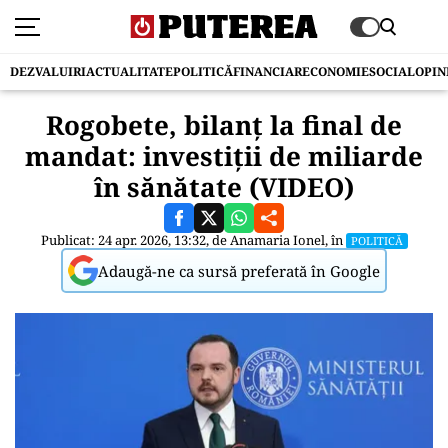
DEZVALUIRI
ACTUALITATE
POLITICĂ
FINANCIAR
ECONOMIE
SOCIAL
OPIN
Rogobete, bilanț la final de
mandat: investiții de miliarde
în sănătate (VIDEO)
Publicat: 24 apr. 2026, 13:32, de
Anamaria Ionel
, în
POLITICĂ
Adaugă-ne ca sursă preferată în Google