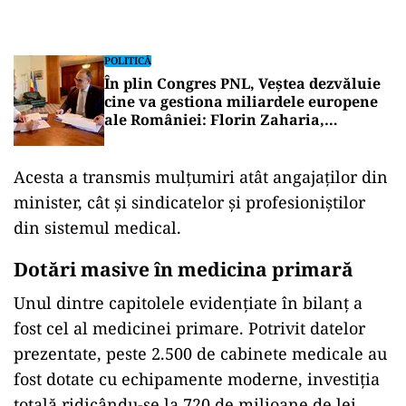
POLITICĂ
În plin Congres PNL, Veștea dezvăluie
cine va gestiona miliardele europene
ale României: Florin Zaharia,
ministru tehnocrat
Acesta a transmis mulțumiri atât angajaților din
minister, cât și sindicatelor și profesioniștilor
din sistemul medical.
Dotări masive în medicina primară
Unul dintre capitolele evidențiate în bilanț a
fost cel al medicinei primare. Potrivit datelor
prezentate, peste 2.500 de cabinete medicale au
fost dotate cu echipamente moderne, investiția
totală ridicându-se la 720 de milioane de lei.