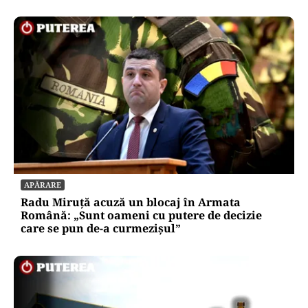
APĂRARE
Radu Miruță acuză un blocaj în Armata
Română: „Sunt oameni cu putere de decizie
care se pun de-a curmezișul”