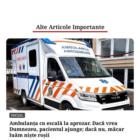
comunicările oficiale și cine răspunde
pentru mentenanța IT a instituțiilor
publice
Alte Articole Importante
SOCIAL
Ambulanța cu escală la aprozar. Dacă vrea
Dumnezeu, pacientul ajunge; dacă nu, măcar
luăm niște roșii