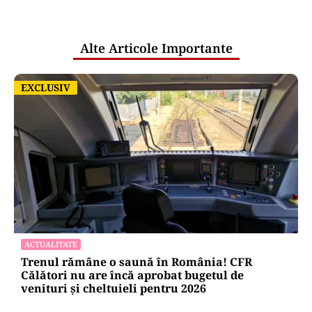
pentru mentenanța IT a instituțiilor
publice
Alte Articole Importante
EXCLUSIV
EXCLUSIV
ACTUALITATE
Trenul rămâne o saună în România! CFR
Călători nu are încă aprobat bugetul de
venituri și cheltuieli pentru 2026