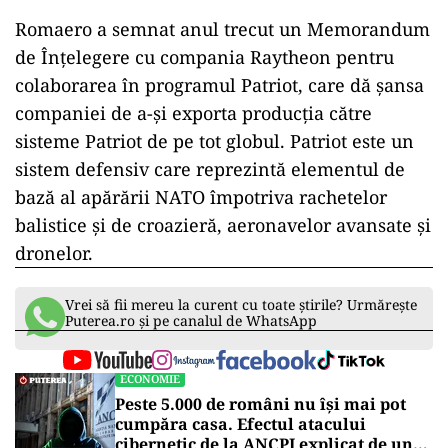
Romaero a semnat anul trecut un Memorandum
de Înțelegere cu compania Raytheon pentru
colaborarea în programul Patriot, care dă șansa
companiei de a-și exporta producția către
sisteme Patriot de pe tot globul. Patriot este un
sistem defensiv care reprezintă elementul de
bază al apărării NATO împotriva rachetelor
balistice și de croazieră, aeronavelor avansate și
dronelor.
Vrei să fii mereu la curent cu toate știrile? Urmărește
Puterea.ro și pe canalul de WhatsApp
ECONOMIE
Peste 5.000 de români nu își mai pot
cumpăra casa. Efectul atacului
cibernetic de la ANCPI explicat de un