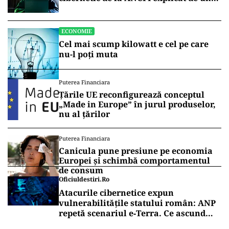
broker
ECONOMIE
Cel mai scump kilowatt e cel pe care
nu-l poți muta
Puterea Financiara
Țările UE reconfigurează conceptul
„Made in Europe” în jurul produselor,
nu al țărilor
Puterea Financiara
Canicula pune presiune pe economia
Europei și schimbă comportamentul
de consum
Oficiuldestiri.ro
Atacurile cibernetice expun
vulnerabilitățile statului român: ANP
repetă scenariul e‑Terra. Ce ascund
comunicările oficiale și cine răspunde