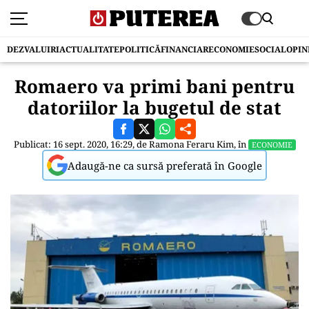
DEZVALUIRI
ACTUALITATE
POLITICĂ
FINANCIAR
ECONOMIE
SOCIAL
OPIN
Romaero va primi bani pentru
datoriilor la bugetul de stat
Publicat: 16 sept. 2020, 16:29, de
Ramona Feraru Kim
, în
ECONOMIE
Adaugă-ne ca sursă preferată în Google