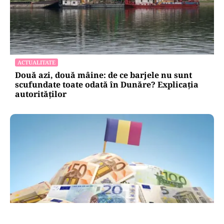
ACTUALITATE
Două azi, două mâine: de ce barjele nu sunt
scufundate toate odată în Dunăre? Explicația
autorităților