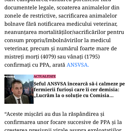
documentele legale, scoaterea animalelor din
zonele de restrictive, sacrificarea animalelor
bolnave fără notificarea medicului veterinar,
neanunţarea mortalităţilor/sacrificărilor pentru
consum propriu/îmbolnăvirilor la medicul
veterinar, precum și numărul foarte mare de
mistreţi morţi (4079) sau vânaţi (1795)
confirmaţi cu PPA, arată
ANSVSA.
ACTUALITATE
Șeful ANSVSA încearcă să-i calmeze pe
fermierii furioși care îi cer demisia:
„Lucrăm la o soluție cu Comisia
Europeană”
“Aceste mişcări au dus la răspândirea şi
confirmarea unor focare succesive de PPA şi la
creşterea presiunii virale asupra exploataţiilor