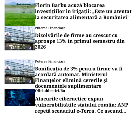
Florin Barbu acuză blocarea
investițiilor în irigații: „Este un atentat
la securitatea alimentară a României”
Puterea Financiara
Dizolvările de firme au crescut cu
aproape 13% în primul semestru din
2026
Puterea Financiara
Bonificația de 3% pentru firme va fi
acordată automat. Ministerul
Finanțelor elimină cererile și
documentele suplimentare
Oficiuldestiri.ro
Atacurile cibernetice expun
vulnerabilitățile statului român: ANP
repetă scenariul e‑Terra. Ce ascund
comunicările oficiale și cine răspunde
pentru mentenanța IT a instituțiilor
publice