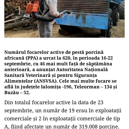
Numărul focarelor active de pestă porcină
africană (PPA) a urcat la 620, în perioada 16-22
septembrie, cu 46 mai mult față de săptămâna
anterioară, a anunțat Autoritatea Naţională
Sanitară Veterinară şi pentru Siguranţa
Alimentelor (ANSVSA).
C
ele mai multe focare se
află în județele Ialomița -196, Teleorman – 134 și
Buzău – 52.
Din totalul focarelor active la data de 23
septembrie, un număr de 19 erau în exploataţii
comerciale şi 2 în exploataţii comerciale de tip
A, fiind afectate un număr de 319.008 porcine.