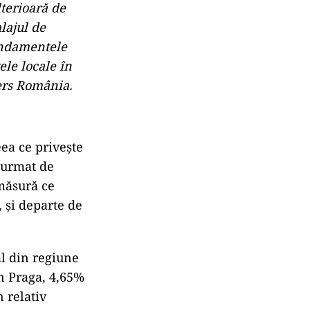
lterioară de
lajul de
andamentele
ele locale în
ers România.
eea ce privește
, urmat de
 măsură ce
, și departe de
l din regiune
în Praga, 4,65%
 relativ