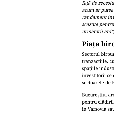
față de recesi
acum ar putea 
randament inv
scăzute pentru 
următorii ani”
Piața bir
Sectorul birour
tranzacțiile, c
spațiile indust
investitorii se
sectoarele de R
Bucureștiul ar
pentru clădiri
în Varșovia sa