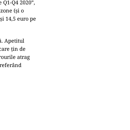
ne Q1-Q4 2020”,
zone (și o
și 14,5 euro pe
. Apetitul
care țin de
rourile atrag
 preferând