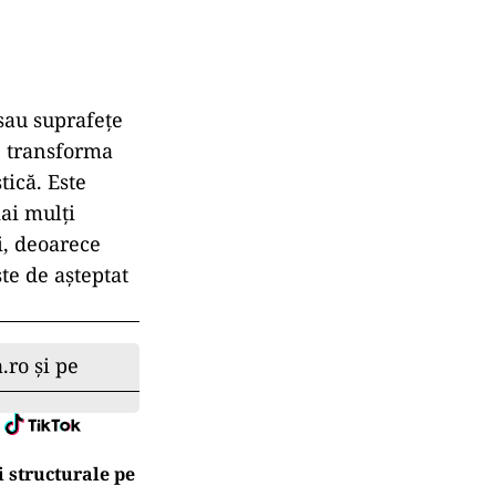
 sau suprafețe
e transforma
tică. Este
ai mulți
i, deoarece
te de așteptat
.ro și pe
 structurale pe