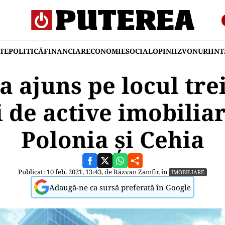
TE
POLITICĂ
FINANCIAR
ECONOMIE
SOCIAL
OPINII
ZVONURI
IN
 ajuns pe locul trei
 de active imobilia
Polonia și Cehia
Publicat: 10 feb. 2021, 13:43, de
Răzvan Zamfir
, în
IMOBILIARE
Adaugă-ne ca sursă preferată în Google