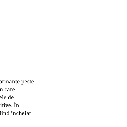
formanțe peste
în care
ele de
itive. În
iind încheiat