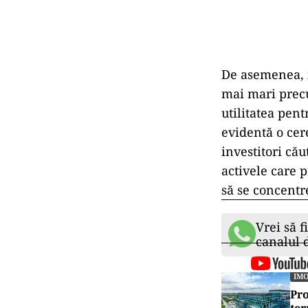
De asemenea, i
mai mari precu
utilitatea pentr
evidentă o cer
investitori că
activele care p
să se concentr
Vrei să f
canalul
IMO
Pro