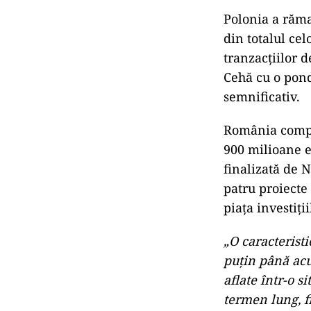
Polonia a răma
din totalul cel
tranzacțiilor 
Cehă cu o pond
semnificativ.
România comple
900 milioane e
finalizată de 
patru proiecte
piața investiți
„O caracteristi
puțin până acu
aflate într-o s
termen lung, fi