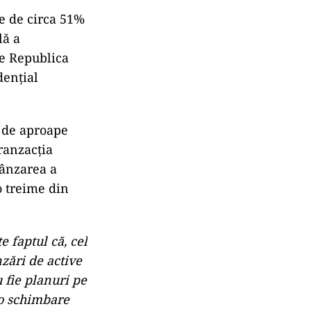
re de circa 51%
lă a
de Republica
dențial
 de aproape
ranzacția
vânzarea a
o treime din
e faptul că, cel
zări de active
u fie planuri pe
e o schimbare