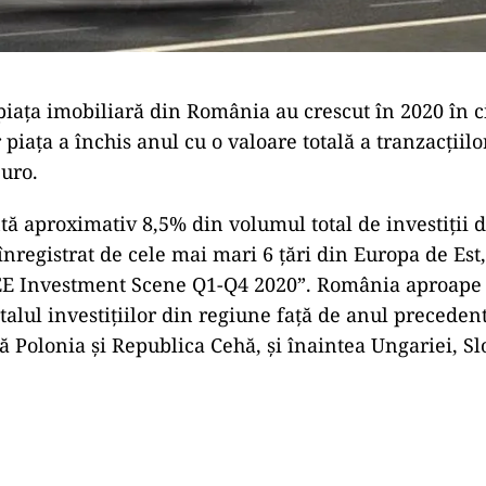
n piața imobiliară din România au crescut în 2020 în 
piața a închis anul cu o valoare totală a tranzacțiil
uro.
ă aproximativ 8,5% din volumul total de investiții d
nregistrat de cele mai mari 6 țări din Europa de Est,
EE Investment Scene Q1-Q4 2020”. România aproape 
alul investițiilor din regiune față de anul precedent
ă Polonia și Republica Cehă, și înaintea Ungariei, Slo
Play