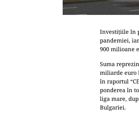
Investițiile î
pandemiei, iar 
900 milioane e
Suma reprezint
miliarde euro î
în raportul “C
ponderea în tot
liga mare, dup
Bulgariei.