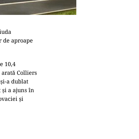
ciuda
or de aproape
e 10,4
 arată Colliers
și-a dublat
 și a ajuns în
vaciei și