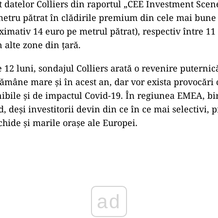
vit datelor Colliers din raportul „CEE Investment Sce
metru pătrat în clădirile premium din cele mai bune 
imativ 14 euro pe metrul pătrat), respectiv între 11 
 alte zone din țară.
 12 luni, sondajul Colliers arată o revenire puternică
rămâne mare și în acest an, dar vor exista provocări 
nibile și de impactul Covid-19. În regiunea EMEA, bi
d, deși investitorii devin din ce în ce mai selectivi,
chide și marile orașe ale Europei.
ad