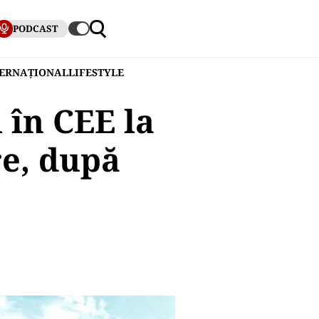
PODCAST
TERNAȚIONAL
LIFESTYLE
 în CEE la
re, după