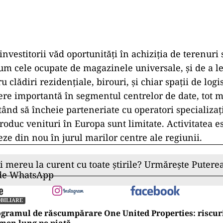
nvestitorii văd oportunități în achiziția de terenuri
m cele ocupate de magazinele universale, și de a l
u clădiri rezidențiale, birouri, și chiar spații de logis
ere importantă în segmentul centrelor de date, tot m
utând să încheie parteneriate cu operatori specializaț
roduc venituri în Europa sunt limitate. Activitatea es
eze din nou în jurul marilor centre ale regiunii.
ii mereu la curent cu toate știrile? Urmărește Puterea
 de WhatsApp
BILIARE
gramul de răscumpărare One United Properties: riscuri