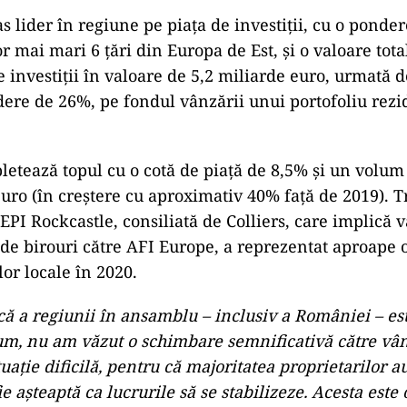
s lider în regiune pe piața de investiții, cu o ponde
or mai mari 6 țări din Europa de Est, și o valoare tota
de investiții în valoare de 5,2 miliarde euro, urmată 
ere de 26%, pe fondul vânzării unui portofoliu rezi
tează topul cu o cotă de piață de 8,5% și un volum
uro (în creștere cu aproximativ 40% față de 2019). T
NEPI Rockcastle, consiliată de Colliers, care implică 
 de birouri către AFI Europe, a reprezentat aproape 
ilor locale în 2020.
că a regiunii în ansamblu – inclusiv a României – est
m, nu am văzut o schimbare semnificativă către vân
ituație dificilă, pentru că majoritatea proprietarilor a
e așteaptă ca lucrurile să se stabilizeze. Acesta est