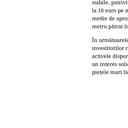
stabile, potri
la 18 euro pe 
medie de aprox
metru pătrat în
În următoarele
investitorilor 
activele dispo
un interes soli
piețele mari li