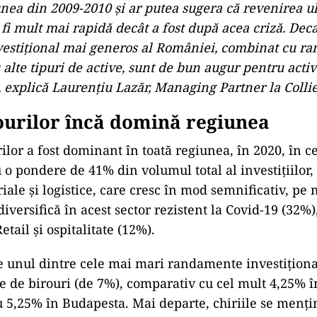
unea din 2009-2010 și ar putea sugera că revenirea u
fi mult mai rapidă decât a fost după acea criză. Deca
estițional mai generos al României, combinat cu r
alte tipuri de active, sunt de bun augur pentru activ
, explică Laurențiu Lazăr, Managing Partner la Colli
ourilor încă domină regiunea
ilor a fost dominant în toată regiunea, în 2020, în c
u o pondere de 41% din volumul total al investițiilor
riale și logistice, care cresc în mod semnificativ, pe
 diversifică în acest sector rezistent la Covid-19 (32%)
etail și ospitalitate (12%).
e unul dintre cele mai mari randamente investiționa
le de birouri (de 7%), comparativ cu cel mult 4,25% 
u 5,25% în Budapesta. Mai departe, chiriile se mențin