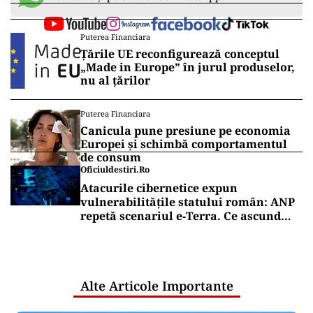
Puterea Financiara
Țările UE reconfigurează conceptul
„Made in Europe” în jurul produselor,
nu al țărilor
Puterea Financiara
Canicula pune presiune pe economia
Europei și schimbă comportamentul
de consum
Oficiuldestiri.ro
Atacurile cibernetice expun
vulnerabilitățile statului român: ANP
repetă scenariul e‑Terra. Ce ascund
comunicările oficiale și cine răspunde
pentru mentenanța IT a instituțiilor
publice
Alte Articole Importante