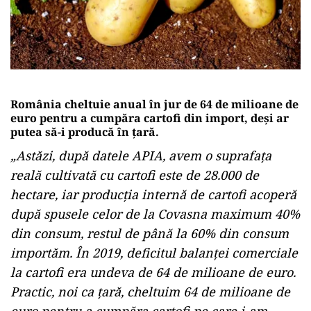
România cheltuie anual în jur de 64 de milioane de
euro pentru a cumpăra cartofi din import, deşi ar
putea să-i producă în ţară.
„Astăzi, după datele APIA, avem o suprafaţa
reală cultivată cu cartofi este de 28.000 de
hectare, iar producţia internă de cartofi acoperă
după spusele celor de la Covasna maximum 40%
din consum, restul de până la 60% din consum
importăm. În 2019, deficitul balanţei comerciale
la cartofi era undeva de 64 de milioane de euro.
Practic, noi ca ţară, cheltuim 64 de milioane de
euro pentru a cumpăra cartofi pe care i-am