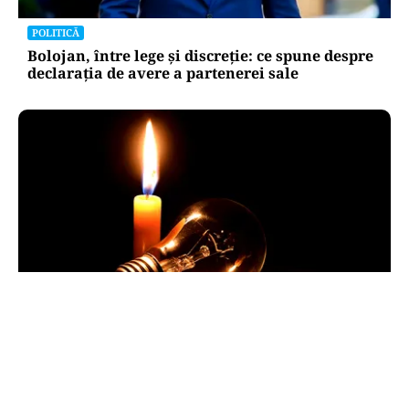
POLITICĂ
Bolojan, între lege și discreție: ce spune despre
declarația de avere a partenerei sale
POLITICĂ
Pericol de blackout? Guvernul activează
măsurile de criză și pregătește limitarea
consumului de energie