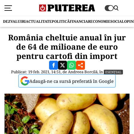
DEZVALUIRI
ACTUALITATE
POLITICĂ
FINANCIAR
ECONOMIE
SOCIAL
OPIN
România cheltuie anual în jur
de 64 de milioane de euro
pentru cartofi din import
Publicat: 19 feb. 2021, 14:51, de
Andreea Borcilă
, în
ESENȚIAL
Adaugă-ne ca sursă preferată în Google