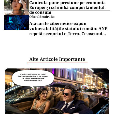
Canicula pune presiune pe economia
Europei și schimbă comportamentul
de consum
Oficiuldestiri.ro
Atacurile cibernetice expun
vulnerabilitățile statului român: ANP
repetă scenariul e‑Terra. Ce ascund
comunicările oficiale și cine răspunde
pentru mentenanța IT a instituțiilor
publice
Alte Articole Importante