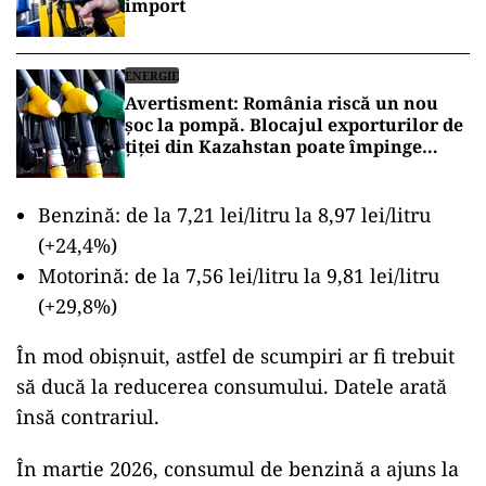
import
ENERGIE
Avertisment: România riscă un nou
șoc la pompă. Blocajul exporturilor de
țiței din Kazahstan poate împinge
motorina spre 11 lei/litru
Benzină: de la 7,21 lei/litru la 8,97 lei/litru
(+24,4%)
Motorină: de la 7,56 lei/litru la 9,81 lei/litru
(+29,8%)
În mod obișnuit, astfel de scumpiri ar fi trebuit
să ducă la reducerea consumului. Datele arată
însă contrariul.
În martie 2026, consumul de benzină a ajuns la