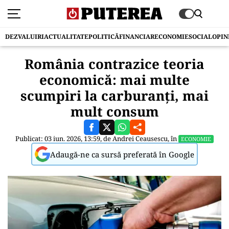
DEZVALUIRI
ACTUALITATE
POLITICĂ
FINANCIAR
ECONOMIE
SOCIAL
OPIN
România contrazice teoria
economică: mai multe
scumpiri la carburanți, mai
mult consum
Publicat: 03 iun. 2026, 13:59, de
Andrei Ceausescu
, în
ECONOMIE
Adaugă-ne ca sursă preferată în Google