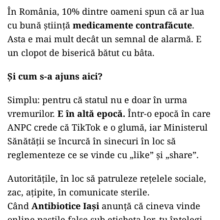
În România, 10% dintre oameni spun că ar lua
cu bună știință
medicamente contrafăcute
.
Asta e mai mult decât un semnal de alarmă. E
un clopot de biserică bătut cu bâta.
Și cum s-a ajuns aici?
Simplu: pentru că statul nu e doar în urma
vremurilor.
E în altă epocă.
Într-o epocă în care
ANPC crede că TikTok e o glumă, iar Ministerul
Sănătății se încurcă în sinecuri în loc să
reglementeze ce se vinde cu „like” și „share”.
Autoritățile, în loc să patruleze rețelele sociale,
zac, ațipite, în comunicate sterile.
Când
Antibiotice Iași
anunță că cineva vinde
online pastile false sub eticheta lor, tu înțelegi