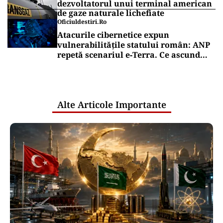
dezvoltatorul unui terminal american
de gaze naturale lichefiate
Oficiuldestiri.ro
Atacurile cibernetice expun
vulnerabilitățile statului român: ANP
repetă scenariul e‑Terra. Ce ascund
comunicările oficiale și cine răspunde
pentru mentenanța IT a instituțiilor
publice
Alte Articole Importante