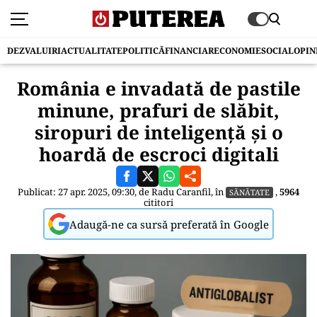
DEZVALUIRI
ACTUALITATE
POLITICĂ
FINANCIAR
ECONOMIE
SOCIAL
OPIN
România e invadată de pastile
minune, prafuri de slăbit,
siropuri de inteligență și o
hoardă de escroci digitali
Publicat: 27 apr. 2025, 09:30, de
Radu Caranfil
, în
,
5964
SĂNĂTATE
cititori
Adaugă-ne ca sursă preferată în Google