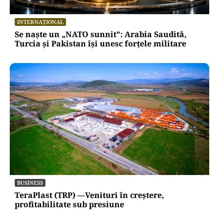
INTERNAȚIONAL
Se naște un „NATO sunnit”: Arabia Saudită,
Turcia și Pakistan își unesc forțele militare
BUSINESS
TeraPlast (TRP) —Venituri în creștere,
profitabilitate sub presiune