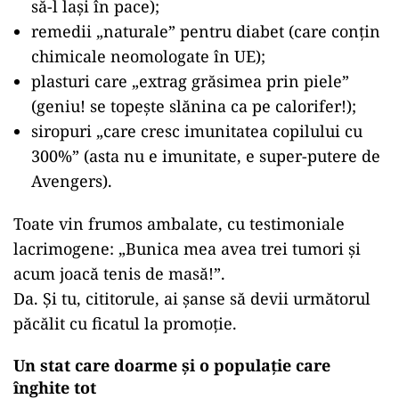
să-l lași în pace);
remedii „naturale” pentru diabet (care conțin
chimicale neomologate în UE);
plasturi care „extrag grăsimea prin piele”
(geniu! se topește slănina ca pe calorifer!);
siropuri „care cresc imunitatea copilului cu
300%” (asta nu e imunitate, e super-putere de
Avengers).
Toate vin frumos ambalate, cu testimoniale
lacrimogene: „Bunica mea avea trei tumori și
acum joacă tenis de masă!”.
Da. Și tu, cititorule, ai șanse să devii următorul
păcălit cu ficatul la promoție.
Un stat care doarme și o populație care
înghite tot