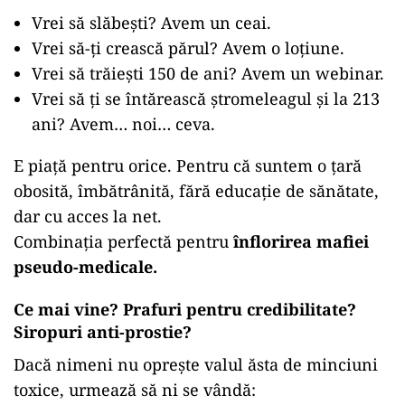
Vrei să slăbești? Avem un ceai.
Vrei să-ți crească părul? Avem o loțiune.
Vrei să trăiești 150 de ani? Avem un webinar.
Vrei să ți se întărească ștromeleagul și la 213
ani? Avem… noi… ceva.
E piață pentru orice. Pentru că suntem o țară
obosită, îmbătrânită, fără educație de sănătate,
dar cu acces la net.
Combinația perfectă pentru
înflorirea mafiei
pseudo-medicale.
Ce mai vine? Prafuri pentru credibilitate?
Siropuri anti-prostie?
Dacă nimeni nu oprește valul ăsta de minciuni
toxice, urmează să ni se vândă: