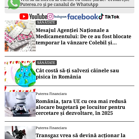
Puterea.ro și pe canalul de WhatsApp
SĂNĂTATE
Mesajul Agenției Naționale a
Medicamentului: De ce au fost blocate
temporar la vânzare Colebil și
Panzcebil
SĂNĂTATE
Cât costă să-ți salvezi câinele sau
pisica în România
Puterea Financiara
România, țara UE cu cea mai redusă
alocare bugetară pe locuitor pentru
cercetare și dezvoltare, în 2025
Puterea Financiara
Transgaz vrea să devină acționar la