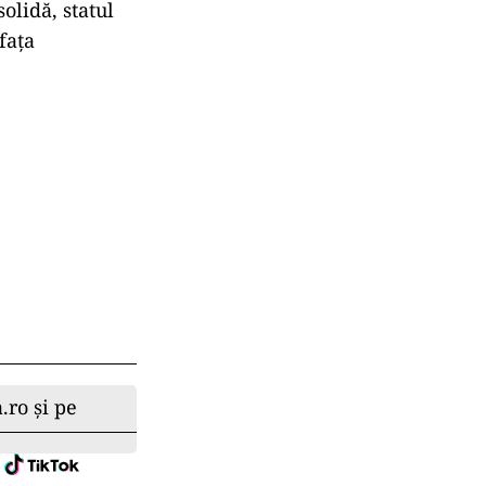
olidă, statul
fața
.ro și pe