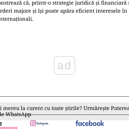
strează că, printr-o strategie juridică și financiară s
rderi majore și își poate apăra eficient interesele în 
internaționali.
ad
ii mereu la curent cu toate știrile? Urmărește Puterea
 de WhatsApp
UALITATE