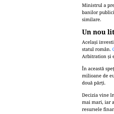
Ministrul a pr
banilor publici
similare.
Un nou li
Același investi
statul român.
Arbitration și
În această spe
milioane de eu
două părți.
Decizia vine î
mai mari, iar a
resursele finan