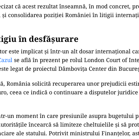
ecizat că acest rezultat înseamnă, în mod concret, pr
 și consolidarea poziției României în litigii internaț
tigiu în desfășurare
tor este implicat și într-un alt dosar internațional c
Cazul
se află în prezent pe rolul London Court of Int
 este legat de proiectul Dâmbovița Center din Bucureș
ță, România solicită recuperarea unor prejudicii esti
ro, ceea ce indică o continuare a disputelor juridice
ntr-un moment în care presiunile asupra bugetului pu
utoritățile încearcă să limiteze cheltuielile și să pro
ciare ale statului. Potrivit ministrului Finanțelor, as