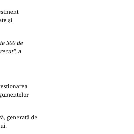
vestment
ate și
te 300 de
recut”, a
 gestionarea
rgumentelor
vă, generată de
ui.