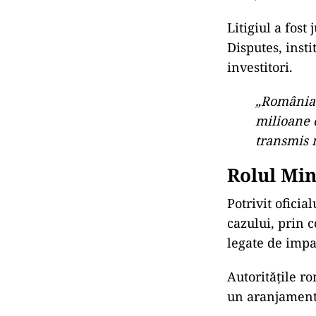
Litigiul a fost
Disputes, insti
investitori.
„România a
milioane d
transmis 
Rolul Min
Potrivit oficia
cazului, prin 
legate de impa
Autoritățile r
un aranjament 