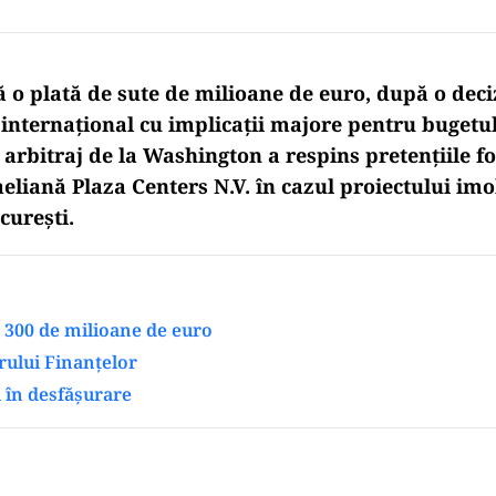
 o plată de sute de milioane de euro, după o deci
u internațional cu implicații majore pentru bugetul
 arbitraj de la Washington a respins pretențiile f
eliană Plaza Centers N.V. în cazul proiectului imo
curești.
 300 de milioane de euro
rului Finanțelor
u în desfășurare
Play