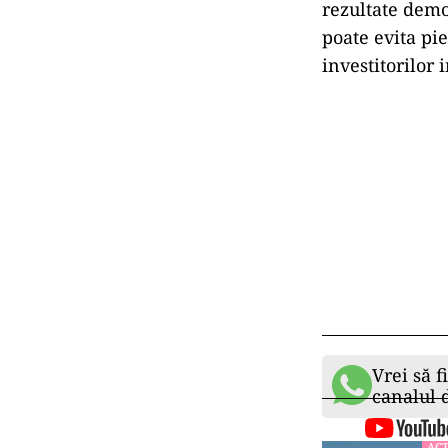
rezultate demon
poate evita pie
investitorilor 
Vrei să f
canalul
ACT