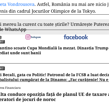
eta Vondrousova
. Astfel, România nu mai are nicio 
enis din cadrul Jocurilor Olimpice de la Tokyo.
ii mereu la curent cu toate știrile? Urmărește Puterea
 de WhatsApp
ORT
antino scoate Cupa Mondială la mezat. Dinastia Trump 
diat unde sunt banii
ORT
i Becali, gata cu Politic! Patronul de la FCSB a luat deci
balistului cumpărat de la Dinamo: „Fac curățenie! Nu e
rea Financiara
lta conduce opoziția față de planul UE de taxare 
eratori de jocuri de noroc