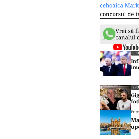
cehoaica Mark
concursul de t
Vrei să f
canalul
SP
Inf
ime
SP
Gig
fot
Pute
Ma
op