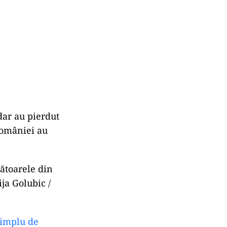
dar au pierdut
 României au
gătoarele din
ja Golubic /
simplu de