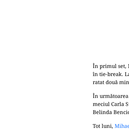
În primul set,
în tie-break. 
ratat două ming
În următoarea 
meciul Carla S
Belinda Bencic
Tot luni,
Mihael