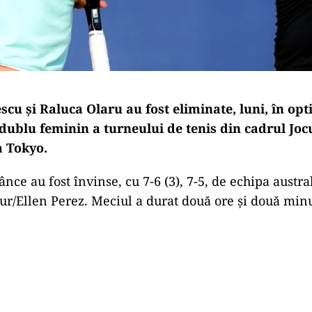
cu și Raluca Olaru au fost eliminate, luni, în opt
dublu feminin a turneului de tenis din cadrul Joc
a Tokyo.
nce au fost învinse, cu 7-6 (3), 7-5, de echipa austra
r/Ellen Perez. Meciul a durat două ore și două minu
Play