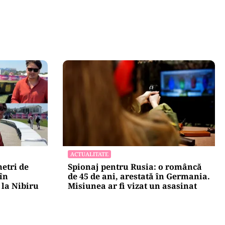
ACTUALITATE
metri de
Spionaj pentru Rusia: o româncă
 în
de 45 de ani, arestată în Germania.
la Nibiru
Misiunea ar fi vizat un asasinat