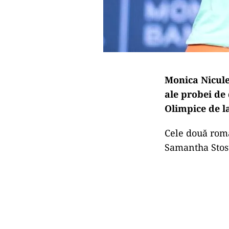
Monica Nicules
ale probei de 
Olimpice de l
Cele două româ
Samantha Stosu