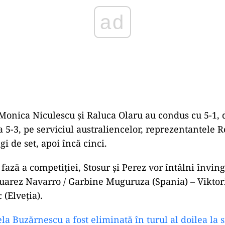
 Monica Niculescu și Raluca Olaru au condus cu 5-1, 
La 5-3, pe serviciul australiencelor, reprezentantele
i de set, apoi încă cinci.
fază a competiției, Stosur şi Perez vor întâlni învin
uarez Navarro / Garbine Muguruza (Spania) – Viktori
 (Elveţia).
a Buzărnescu a fost eliminată în turul al doilea la 