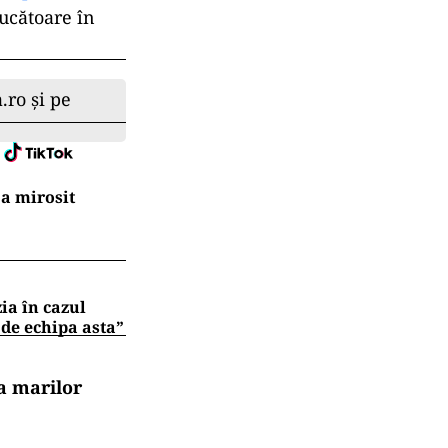
jucătoare în
.ro și pe
a mirosit
zia în cazul
 de echipa asta”
a marilor