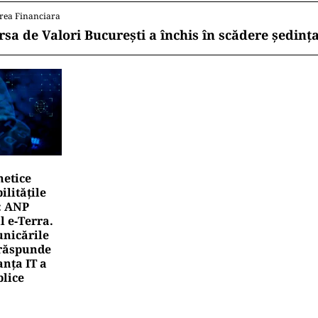
rea Financiara
rsa de Valori București a închis în scădere ședința
netice
litățile
: ANP
l e‑Terra.
nicările
e răspunde
nța IT a
blice