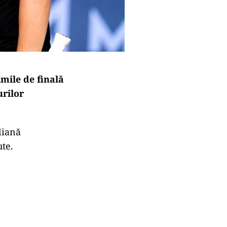
imile de finală
urilor
liană
te.