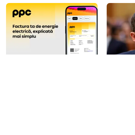
ACTUALITATE
POLITICĂ
Factura PPC are o pagină de
Ciprian Șe
sumar, cu toate informațiile care
Bolojan d
contează la îndemână
scandalul 
fost bloca
nu abando
TOS
Po