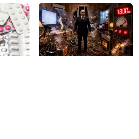
NECONVENTIONAL
ale a
FrikiPedia: răzbunarea
u fost
electrocasnicelor. Românii îl atacă
zare
pe Bolojan cu fierul de călcat
Echipa