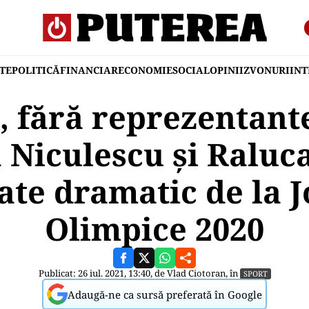
TE
POLITICĂ
FINANCIAR
ECONOMIE
SOCIAL
OPINII
ZVONURI
IN
 fără reprezentante 
 Niculescu și Raluca
ate dramatic de la J
Olimpice 2020
Publicat: 26 iul. 2021, 13:40, de
Vlad Ciotoran
, în
SPORT
Adaugă-ne ca sursă preferată în Google