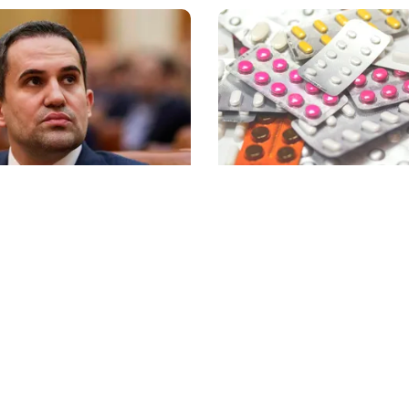
SĂNĂTATE
rban îl acuză pe Ilie
Mesajul Agenției Națion
e dezinformare în
Medicamentului: De ce a
proiectului Bala II: „A
blocate temporar la vân
t de Comisia Europeană,
Colebil și Panzcebil
nat”
litica Cookies
Protecția Datelor Personale
Despre Noi
Publicitate