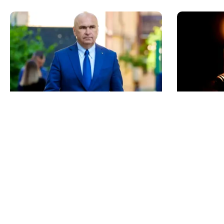
POLITICĂ
POLITICĂ
Bolojan, între lege și discreție: ce
Pericol d
spune despre declarația de avere a
activează 
partenerei sale
pregăteșt
de energie
TOS
Po