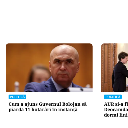
POLITICĂ
POLITICĂ
Cum a ajuns Guvernul Bolojan să
AUR și-a f
piardă 11 hotărâri în instanță
Deocamdat
dormi lini