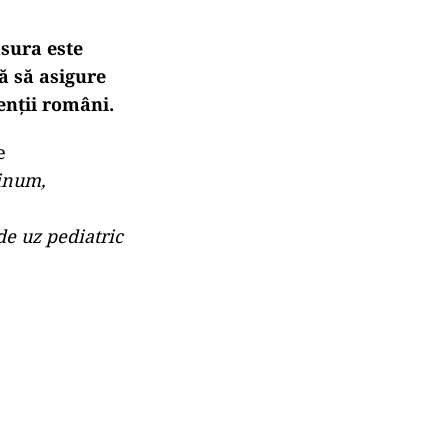
ăsura este
tă să asigure
enţii români.
e
inum,
e uz pediatric