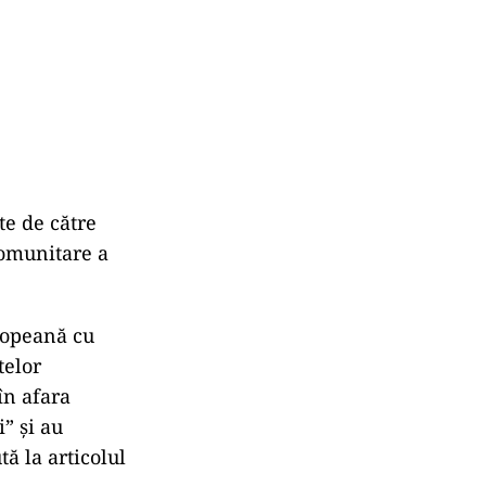
te de către
comunitare a
uropeană cu
telor
în afara
” şi au
ă la articolul