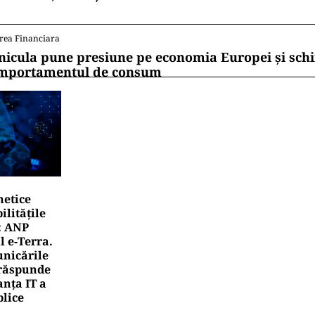
rea Financiara
nicula pune presiune pe economia Europei și sc
mportamentul de consum
netice
litățile
: ANP
l e‑Terra.
nicările
e răspunde
nța IT a
blice