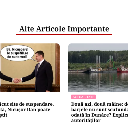
Alte Articole Importante
ACTUALITATE
ăcut site de suspendare.
Două azi, două mâine: d
ă, Nicușor Dan poate
barjele nu sunt scufunda
știt
odată în Dunăre? Explic
autorităților