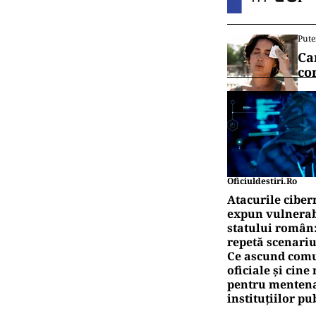
Pute
Ca
co
Oficiuldestiri.ro
Atacurile ciber
expun vulnerabi
statului român
repetă scenariu
Ce ascund comu
oficiale și cin
pentru mentena
instituțiilor pu