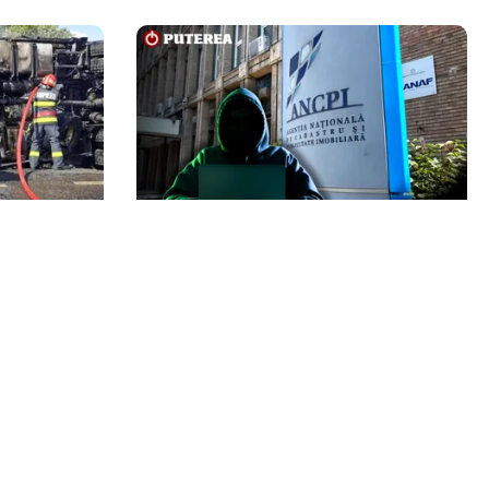
ECONOMIE
Populația,
Peste 5.000 de români nu își mai
rea unui
pot cumpăra casa. Efectul atacului
e DN68A
cibernetic de la ANCPI explicat de
un broker
Echipa