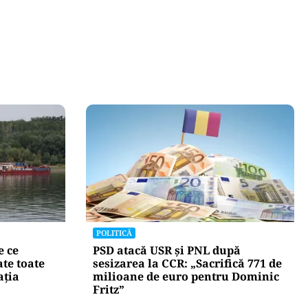
POLITICĂ
e ce
PSD atacă USR și PNL după
te toate
sesizarea la CCR: „Sacrifică 771 de
ația
milioane de euro pentru Dominic
Fritz”