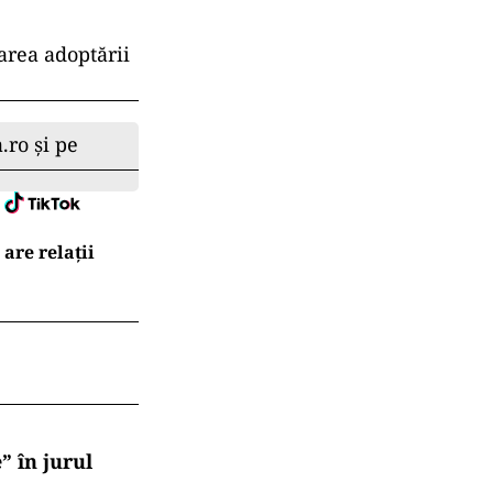
area adoptării
.ro și pe
are relații
” în jurul