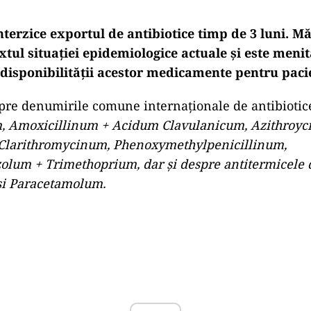
terzice exportul de antibiotice timp de 3 luni. M
xtul situaţiei epidemiologice actuale şi este meni
 disponibilităţii acestor medicamente pentru paci
pre denumirile comune internaţionale de antibiotic
, Amoxicillinum + Acidum Clavulanicum, Azithroyc
Clarithromycinum, Phenoxymethylpenicillinum,
lum + Trimethoprium, dar şi despre antitermicele d
i Paracetamolum.
Play