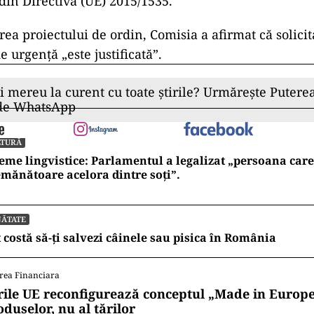
 din Directiva (UE) 2015/1535.
a proiectului de ordin, Comisia a afirmat că solicit
 urgenţă „este justificată”.
ii mereu la curent cu toate știrile? Urmărește Puterea
 de WhatsApp
LTURĂ
eme lingvistice: Parlamentul a legalizat „persoana care 
mănătoare acelora dintre soți”.
NĂTATE
 costă să-ți salvezi câinele sau pisica în România
rea Financiara
rile UE reconfigurează conceptul „Made in Europe
oduselor, nu al țărilor