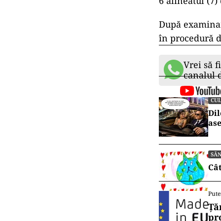
6 alineatul (7)
După examinare
în procedură de
Vrei să f
canalul
CU
Dil
ase
SĂ
Cât
Pute
Ță
pr