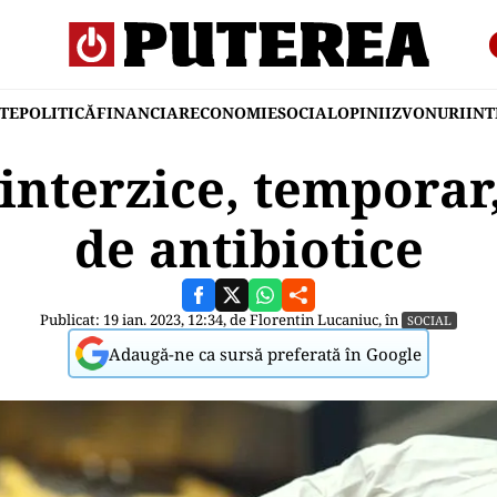
TE
POLITICĂ
FINANCIAR
ECONOMIE
SOCIAL
OPINII
ZVONURI
IN
nterzice, temporar
de antibiotice
Publicat: 19 ian. 2023, 12:34, de
Florentin Lucaniuc
, în
SOCIAL
Adaugă-ne ca sursă preferată în Google