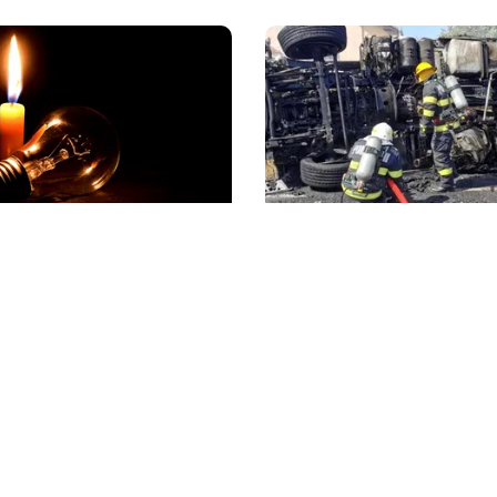
ACTUALITATE
e blackout? Guvernul
Alertă majoră în Timiș! 
măsurile de criză și
evacuată după răsturna
e limitarea consumului
camion cu hipoclorit p
litica Cookies
Protecția Datelor Personale
Despre Noi
Publicitate