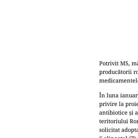
Potrivit MS, m
producătorii r
medicamentelo
În luna ianuar
privire la pro
antibiotice şi 
teritoriului R
solicitat adop