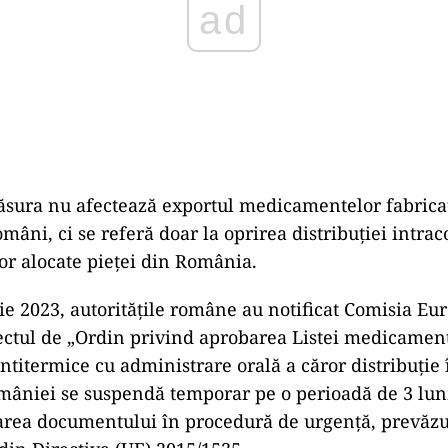
ăsura nu afectează exportul medicamentelor fabrica
omâni, ci se referă doar la oprirea distribuţiei intra
r alocate pieţei din România.
ie 2023, autorităţile române au notificat Comisia E
iectul de „Ordin privind aprobarea Listei medicamen
antitermice cu administrare orală a căror distribuţie 
omâniei se suspendă temporar pe o perioadă de 3 luni
tarea documentului în procedură de urgenţă, prevăzut