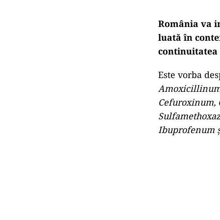
România va in
luată în conte
continuitatea
Este vorba des
Amoxicillinum
Cefuroxinum, 
Sulfamethoxazo
Ibuprofenum ş