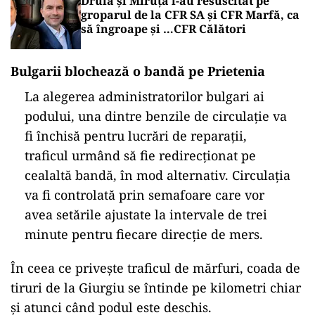
Drulă și Miruță l-au resuscitat pe
groparul de la CFR SA și CFR Marfă, ca
să îngroape și …CFR Călători
Bulgarii blochează o bandă pe Prietenia
La alegerea administratorilor bulgari ai
podului, una dintre benzile de circulație va
fi închisă pentru lucrări de reparații,
traficul urmând să fie redirecționat pe
cealaltă bandă, în mod alternativ. Circulația
va fi controlată prin semafoare care vor
avea setările ajustate la intervale de trei
minute pentru fiecare direcție de mers.
În ceea ce privește traficul de mărfuri, coada de
tiruri de la Giurgiu se întinde pe kilometri chiar
și atunci când podul este deschis.