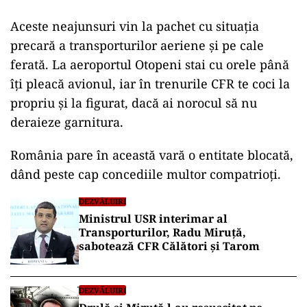
Aceste neajunsuri vin la pachet cu situația
precară a transporturilor aeriene și pe cale
ferată. La aeroportul Otopeni stai cu orele până
îți pleacă avionul, iar în trenurile CFR te coci la
propriu și la figurat, dacă ai norocul să nu
deraieze garnitura.
România pare în această vară o entitate blocată,
dând peste cap concediile multor compatrioți.
DEZVĂLUIRI
Ministrul USR interimar al
Transporturilor, Radu Miruță,
sabotează CFR Călători și Tarom
DEZVĂLUIRI