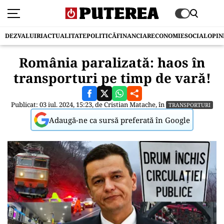
DEZVALUIRI
ACTUALITATE
POLITICĂ
FINANCIAR
ECONOMIE
SOCIAL
OPIN
România paralizată: haos în
transporturi pe timp de vară!
Publicat: 03 iul. 2024, 15:23, de
Cristian Matache
, în
TRANSPORTURI
Adaugă-ne ca sursă preferată în Google