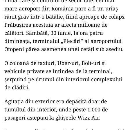
îmbarcare și controlul de securitate, cel mai
mare aeroport din România pare a fi un uriaș
rănit grav într-o bătălie, fiind aproape de colaps.
Prăbușirea acestuia ar afecta milioane de
călători. Sâmbătă, 30 iunie, la ora patru
dimineața, terminalul „Plecări” al aeroportului
Otopeni părea asemenea unei cetăți sub asediu.
O coloană de taxiuri, Uber-uri, Bolt-uri și
vehicule private se întindea de la terminal,
șerpuind pe drumul din interiorul complexului
de clădiri.
Agitația din exterior era depășită doar de
tumultul din interior, unde peste 1.000 de
pasageri așteptau la ghișeele Wizz Air.