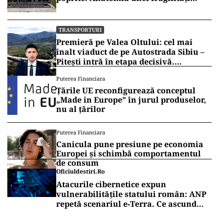
anunțate
TRANSPORTURI
Premieră pe Valea Oltului: cel mai
înalt viaduct de pe Autostrada Sibiu –
Pitești intră în etapa decisivă.
Secretarul de stat Horațiu Cosma
Puterea Financiara
anunță unde s-a ajuns cu lucrările
Țările UE reconfigurează conceptul
(VIDEO)
„Made in Europe” în jurul produselor,
nu al țărilor
Puterea Financiara
Canicula pune presiune pe economia
Europei și schimbă comportamentul
de consum
Oficiuldestiri.ro
Atacurile cibernetice expun
vulnerabilitățile statului român: ANP
repetă scenariul e‑Terra. Ce ascund
comunicările oficiale și cine răspunde