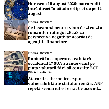
Horoscop 10 august 2026: patru zodii
intră direct în bătaia eclipsei de pe 12
august
Puterea Financiara
Ce înseamnă pentru viața de zi cu zi a
românilor ratingul „Baa3 cu
perspectivă negativă” acordat de
agențiile financiare
Puterea Financiara
Ruptură în cooperarea valutară
occidentală? SUA au intervenit pe
piața valutară fără să consulte BCE
Oficiuldestiri.ro
Atacurile cibernetice expun
vulnerabilitățile statului român: ANP
repetă scenariul e‑Terra. Ce ascund
comunicările oficiale și cine răspunde
pentru mentenanța IT a instituțiilor
publice