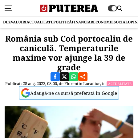
DEZVALUIRI
ACTUALITATE
POLITICĂ
FINANCIAR
ECONOMIE
SOCIAL
OPIN
România sub Cod portocaliu de
caniculă. Temperaturile
maxime vor ajunge la 39 de
grade
Publicat: 28 aug. 2023, 08:00, de
Florentin Lucaniuc
, în
ACTUALITATE
Adaugă-ne ca sursă preferată în Google