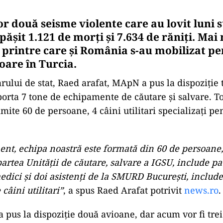
or două seisme violente care au lovit luni 
păşit 1.121 de morţi şi 7.634 de răniţi
.
Mai 
 printre care și România s-au mobilizat pe
oare în Turcia.
arului de stat, Raed arafat, MApN a pus la dispoziţie 
porta 7 tone de echipamente de căutare şi salvare. T
mite 60 de persoane, 4 câini utilitari specializaţi pe
nt, echipa noastră este formată din 60 de persoane,
artea Unităţii de căutare, salvare a IGSU, include p
edici şi doi asistenţi de la SMURD Bucureşti, include
 câini utilitari”
, a spus Raed Arafat potrivit
news.ro
.