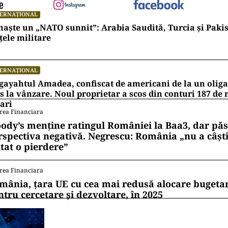
la punctul unde vor ateriza, aeroportul din Adana, 
va pleca la diferenţă de două ore cu restul echipame
arul de stat.
t vine ca urmare a activării Mecanismului European 
ul României a convocat în această dimineață Comite
i de Urgență și a decis trimiterea în Turcia a unei e
 Europa se mobilizează şi vor veni foarte multe ofert
acceptate pe parcursul dimineţii”
, a mai declarat Rae
ii mereu la curent cu toate știrile? Urmărește Puterea
 de WhatsApp
TERNAȚIONAL
naște un „NATO sunnit”: Arabia Saudită, Turcia și Pakis
țele militare