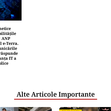
TERNAȚIONAL
ayahtul Amadea, confiscat de americani de la un oligar
s la vânzare. Noul proprietar a scos din conturi 187 de
ari
rea Financiara
ody’s menține ratingul României la Baa3, dar pă
rspectiva negativă. Negrescu: România „nu a câști
itat o pierdere”
rea Financiara
mânia, țara UE cu cea mai redusă alocare bugetar
ntru cercetare și dezvoltare, în 2025