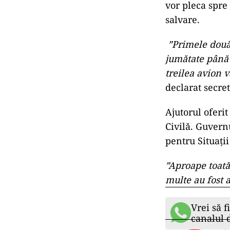
Inițial, MApN 
vor pleca spre
salvare.
”​Primele două