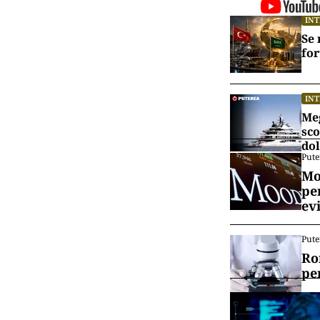
jumătate până 
treilea avion 
declarat secret
Ajutorul oferi
Civilă. Guvern
pentru Situați
”Aproape toată
multe au fost 
Vrei să f
canalul
IN
Se 
for