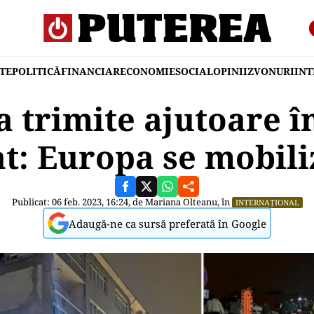
TE
POLITICĂ
FINANCIAR
ECONOMIE
SOCIAL
OPINII
ZVONURI
IN
 trimite ajutoare în
t: Europa se mobil
Publicat: 06 feb. 2023, 16:24, de
Mariana Olteanu
, în
INTERNAȚIONAL
Adaugă-ne ca sursă preferată în Google