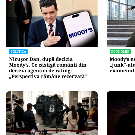
Atacurile ciber
expun vulnerabi
statului român
repetă scenariu
Ce ascund comu
oficiale și cin
pentru mentena
instituțiilor pu