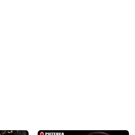
h rus, a fost
 milioane de
strează
gat nimic, a
ă pe locuitor