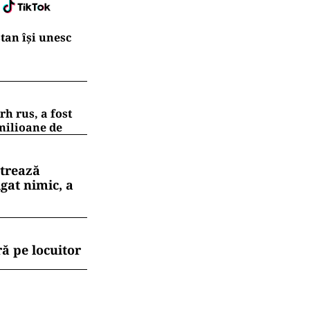
după care al
ntelor”
, a
de Protecție
tul Național
chipe RO-USAR.
e şi deja
d Arafat.
.ro și pe
tan își unesc