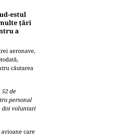
sud-estul
multe țări
ntru a
trei aeronave,
otodată,
ntru căutarea
 52 de
atru personal
 doi voluntari