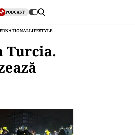
PODCAST
TERNAȚIONAL
LIFESTYLE
 Turcia.
izează