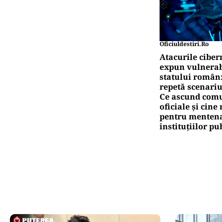
IN
Meg
sco
dol
Pute
Mo
pe
ev
Pute
Ro
pe
Oficiuldestiri.ro