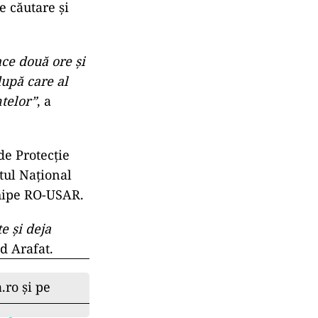
i avioane care
e căutare şi
ce două ore şi