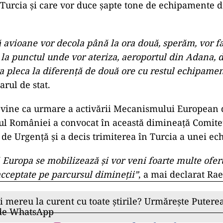
ad
a pus la dispoziție două avioane, dar acum vor fi tre
 Turcia şi care vor duce şapte tone de echipamente d
 avioane vor decola până la ora două, sperăm, vor fa