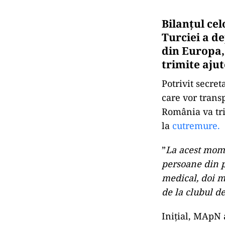
Bilanţul cel
Turciei a de
din Europa,
trimite ajut
Potrivit secret
care vor trans
România va tri
la
cutremure.
”
La acest mome
persoane din p
medical, doi m
de la clubul de