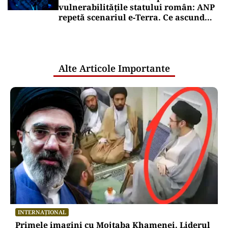
vulnerabilitățile statului român: ANP
repetă scenariul e‑Terra. Ce ascund
comunicările oficiale și cine răspunde
pentru mentenanța IT a instituțiilor
publice
Alte Articole Importante
INTERNAȚIONAL
Primele imagini cu Mojtaba Khamenei. Liderul