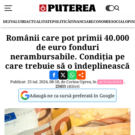
DEZVALUIRI
ACTUALITATE
POLITICĂ
FINANCIAR
ECONOMIE
SOCIAL
OPIN
Românii care pot primii 40.000
de euro fonduri
nerambursabile. Condiția pe
care trebuie să o îndeplinească
Publicat: 25 iul. 2024, 08:18, de
Corina Oprea
, în
,
ACTUALITATE
23451
cititori
Adaugă-ne ca sursă preferată în Google