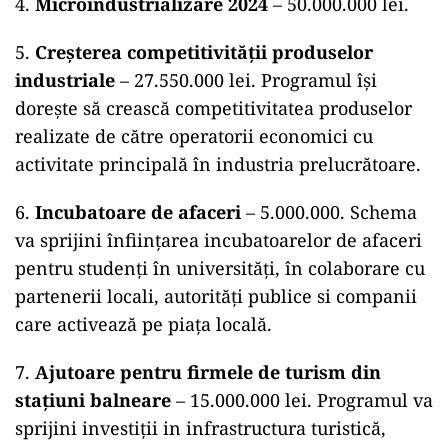
4.
Microindustrializare 2024
– 50.000.000 lei.
5.
Creșterea competitivității produselor
industriale
– 27.550.000 lei. Programul își
dorește să crească competitivitatea produselor
realizate de către operatorii economici cu
activitate principală în industria prelucrătoare.
6.
Incubatoare de afaceri
– 5.000.000. Schema
va sprijini înființarea incubatoarelor de afaceri
pentru studenți în universități, în colaborare cu
partenerii locali, autorități publice si companii
care activează pe piața locală.
7.
Ajutoare pentru firmele de turism din
stațiuni balneare
– 15.000.000 lei. Programul va
sprijini investiții in infrastructura turistică,