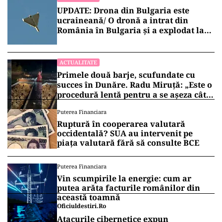
UPDATE: Drona din Bulgaria este
ucraineană/ O dronă a intrat din
România în Bulgaria şi a explodat la
100 de metri de graniţă
ACTUALITATE
Primele două barje, scufundate cu
succes în Dunăre. Radu Miruță: „Este o
procedură lentă pentru a se așeza cât
mai bine”
Puterea Financiara
Ruptură în cooperarea valutară
occidentală? SUA au intervenit pe
piața valutară fără să consulte BCE
Puterea Financiara
Vin scumpirile la energie: cum ar
putea arăta facturile românilor din
această toamnă
Oficiuldestiri.ro
Atacurile cibernetice expun