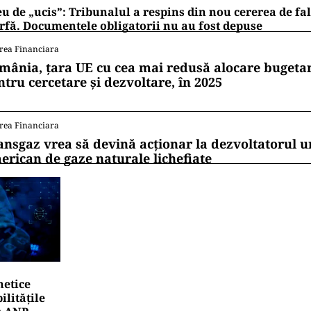
u de „ucis”: Tribunalul a respins din nou cererea de fa
fă. Documentele obligatorii nu au fost depuse
rea Financiara
mânia, țara UE cu cea mai redusă alocare bugetar
ntru cercetare și dezvoltare, în 2025
rea Financiara
ansgaz vrea să devină acționar la dezvoltatorul u
erican de gaze naturale lichefiate
netice
litățile