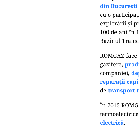
din București
cu o participa
explorării și 
100 de ani în 
Bazinul Transi
ROMGAZ face
gazifere,
prod
companiei,
de
reparații capi
de
transport 
În 2013 ROMGAZ
termoelectrice
electrică
.