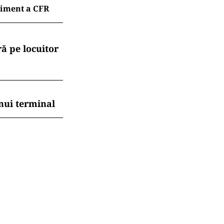
liment a CFR
ă pe locuitor
nui terminal