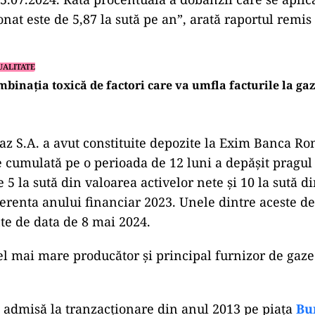
nat este de 5,87 la sută pe an”, arată raportul remis
UALITATE
binația toxică de factori care va umfla facturile la ga
z S.A. a avut constituite depozite la Exim Banca R
e cumulată pe o perioada de 12 luni a depășit pragul
 5 la sută din valoarea activelor nete și 10 la sută di
ferenta anului financiar 2023. Unele dintre aceste d
te de data de 8 mai 2024.
l mai mare producător și principal furnizor de gaze
admisă la tranzacţionare din anul 2013 pe piața
Bu