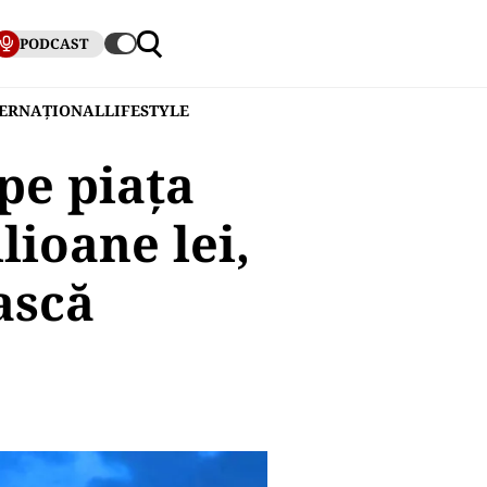
PODCAST
TERNAȚIONAL
LIFESTYLE
pe piața
lioane lei,
ască