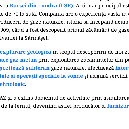
și a
Bursei din Londra (LSE)
. Acționar principal es
ție de 70 la sută. Compania are o experiență vastă î
producerii de gaze naturale, istoria sa începând acu
1909, când a fost descoperit primul zăcământ de gaze
lvaniei la Sărmășel.
explorare geologică
în scopul descoperirii de noi 
uce gaz metan
prin exploatarea zăcămintelor din po
pozitează subteran
gaze naturale, efectuează
inter
tale și operații speciale la sonde
și asigură servicii
tehnologic
.
 și-a extins domeniul de activitate prin asimilarea
 de la Iernut, devenind astfel producător și
furnizor