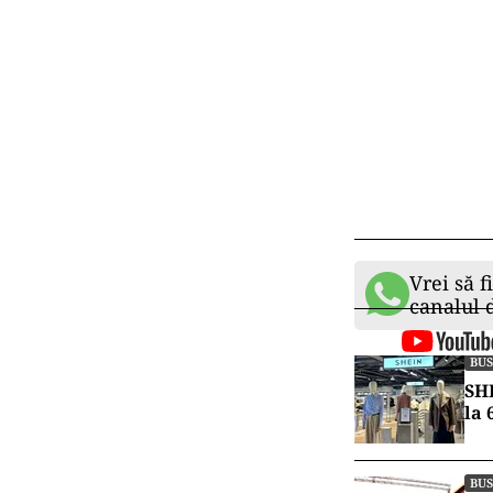
Vrei să f
canalul
BUS
SHE
la 
BUS