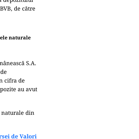
 BVB, de către
zele naturale
omânească S.A.
 de
n cifra de
epozite au avut
 naturale din
rsei de Valori