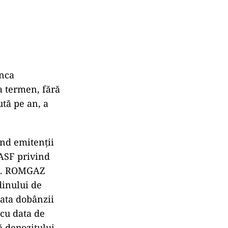
anca
a termen, fără
ută pe an, a
ind emitenții
 ASF privind
G.N. ROMGAZ
dinului de
rata dobânzii
 cu data de
ă depozitului