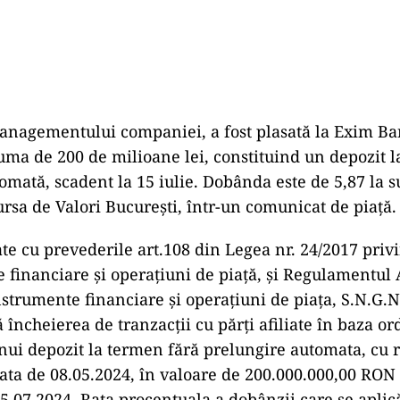
anagementului companiei, a fost plasată la Exim B
a de 200 de milioane lei, constituind un depozit l
omată, scadent la 15 iulie. Dobânda este de 5,87 la s
ursa de Valori București, într-un comunicat de piață.
ate cu prevederile art.108 din Legea nr. 24/2017 priv
 financiare și operațiuni de piață, și Regulamentul
nstrumente financiare și operațiuni de piața, S.N.
 încheierea de tranzacții cu părți afiliate în baza or
unui depozit la termen fără prelungire automata, cu 
data de 08.05.2024, în valoare de 200.000.000,00 RON
15.07.2024. Rata procentuala a dobânzii care se aplic