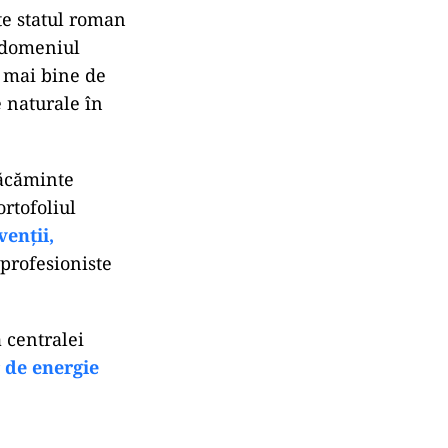
te statul roman
n domeniul
m mai bine de
 naturale în
zăcăminte
rtofoliul
venții,
 profesioniste
 centralei
 de energie