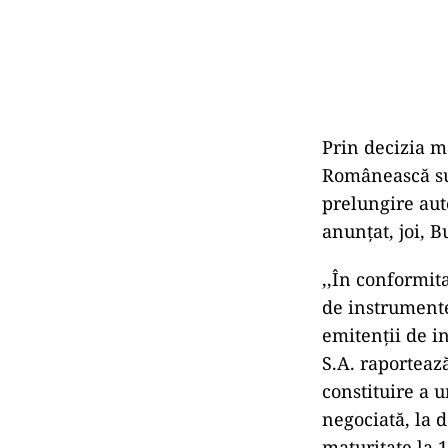
Prin decizia m
Românească sum
prelungire aut
anunțat, joi, B
,,În conformit
de instrumente
emitenții de i
S.A. raportează
constituire a 
negociată, la 
maturitate la 