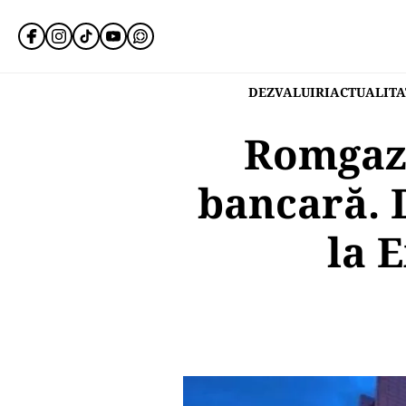
DEZVALUIRI
ACTUALITA
Romgaz 
bancară. D
la 