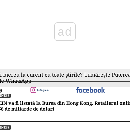
ad
ii mereu la curent cu toate știrile? Urmărește Puterea
 de WhatsApp
INESS
IN va fi listată la Bursa din Hong Kong. Retailerul onli
66 de miliarde de dolari
INESS