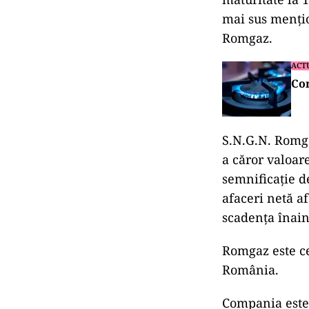
mai sus mențio
Romgaz.
ACT
Com
S.N.G.N. Romga
a căror valoar
semnificație de
afaceri netă a
scadența înain
Romgaz este ce
România.
Compania este 