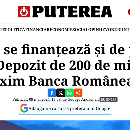
TE
POLITICĂ
FINANCIAR
ECONOMIE
SOCIAL
OPINII
ZVONURI
IN
se finanțează și de 
epozit de 200 de mi
Exim Banca Române
Publicat: 09 mai 2024, 13:58, de
George Andrei
, în
BUSINESS
Adaugă-ne ca sursă preferată în Google