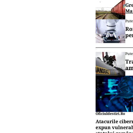
Gre
Mar
Pute
Ro
pe
Pute
Tr
am
Oficiuldestiri.ro
Atacurile ciber
expun vulnerabi