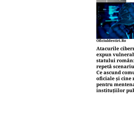
Oficiuldestiri.ro
Atacurile ciber
expun vulnerabi
statului român
repetă scenariu
Ce ascund comu
oficiale și cin
pentru mentena
instituțiilor pu