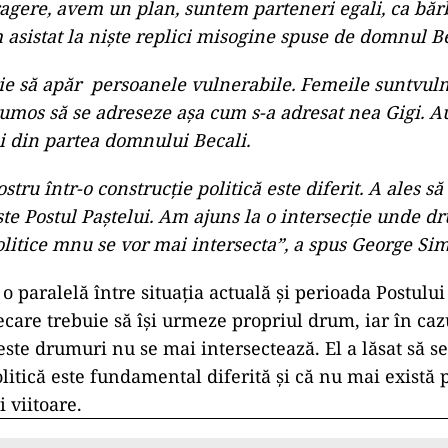
ragere, avem un plan, suntem parteneri egali, ca bărb
 asistat la niște replici misogine spuse de domnul B
ie să apăr persoanele vulnerabile. Femeile suntvuln
umos să se adreseze așa cum s-a adresat nea Gigi. Au
și din partea domnului Becali.
ostru într-o construcție politică este diferit. A ales să
ste Postul Paștelui. Am ajuns la o intersecție unde d
olitice mnu se vor mai intersecta”, a spus George Sim
o paralelă între situația actuală și perioada Postului
care trebuie să își urmeze propriul drum, iar în cazul
este drumuri nu se mai intersectează. El a lăsat să s
litică este fundamental diferită și că nu mai există p
 viitoare.