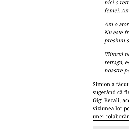
nici o ret
femei. Am
Am o ator
Nu este fr
presiuni 
Viitorul n
retragă, e
noastre p
Simion a făcut 
sugerând că fie
Gigi Becali, ac
viziunea lor po
unei colaborări