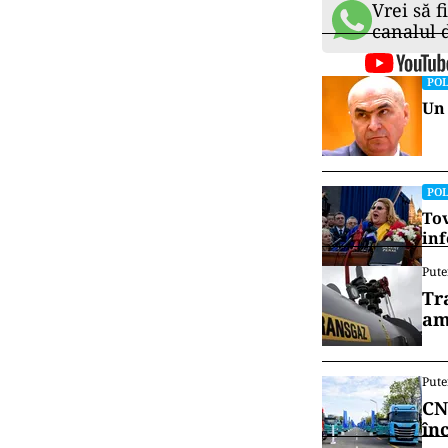
Vrei să f
canalul
POL
Un 
POL
Tov
inf
Pute
Tr
am
Pute
CN
în