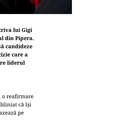
riva lui Gigi
ul din Pipera.
 să candideze
izie care a
re liderul
i o reafirmare
bliniat că își
bazează pe