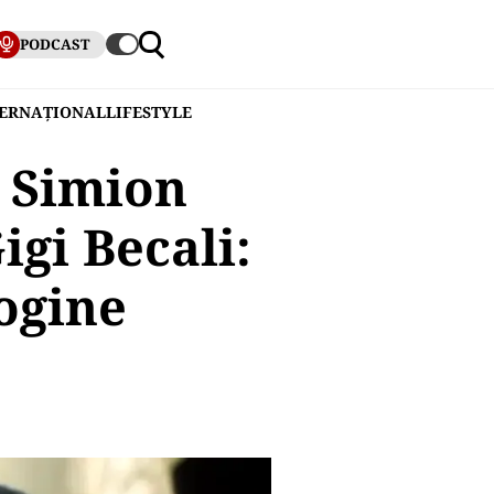
PODCAST
TERNAȚIONAL
LIFESTYLE
e Simion
igi Becali:
sogine