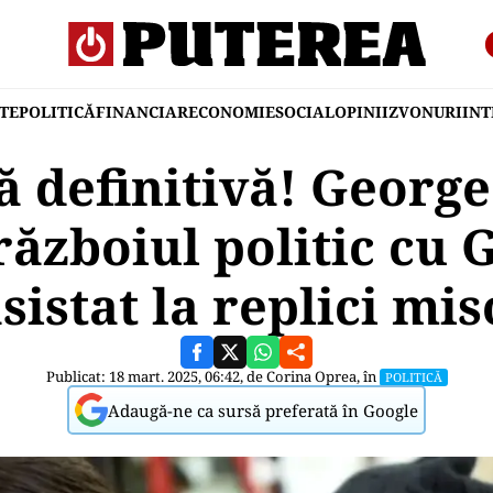
TE
POLITICĂ
FINANCIAR
ECONOMIE
SOCIAL
OPINII
ZVONURI
IN
 definitivă! Georg
ăzboiul politic cu G
istat la replici mi
Publicat: 18 mart. 2025, 06:42, de
Corina Oprea
, în
POLITICĂ
Adaugă-ne ca sursă preferată în Google