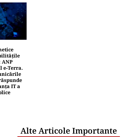
netice
litățile
: ANP
l e‑Terra.
nicările
e răspunde
nța IT a
blice
Alte Articole Importante