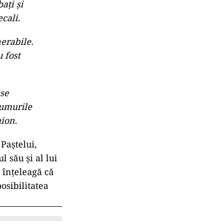
ați și
ecali.
erabile.
 fost
 se
rumurile
ion.
 Paștelui,
 său și al lui
e înțeleagă că
osibilitatea