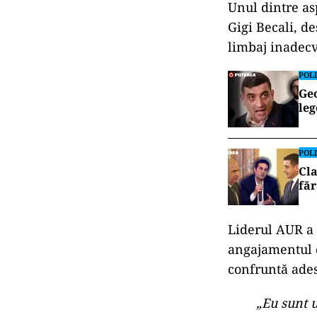
Unul dintre asp
Gigi Becali, de
limbaj inadecv
POLI
Geo
leg
POLI
Cla
făr
Liderul AUR a 
angajamentul d
confruntă ades
„Eu sunt 