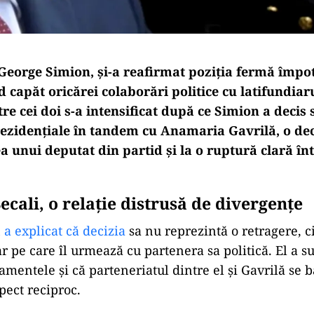
George Simion, și-a reafirmat poziția fermă împot
 capăt oricărei colaborări politice cu latifundiar
tre cei doi s-a intensificat după ce Simion a decis
prezidențiale în tandem cu Anamaria Gavrilă, o dec
a unui deputat din partid și la o ruptură clară înt
ecali, o relație distrusă de divergențe
a explicat că decizia
sa nu reprezintă o retragere, c
r pe care îl urmează cu partenera sa politică. El a su
amentele și că parteneriatul dintre el și Gavrilă se 
spect reciproc.