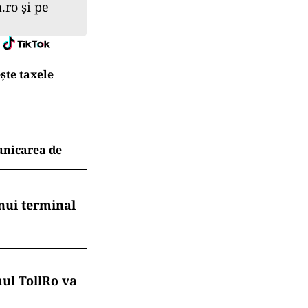
.ro și pe
ește taxele
unicarea de
nui terminal
mul TollRo va