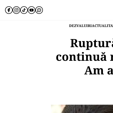
DEZVALUIRI
ACTUALITA
Ruptură
continuă r
Am as