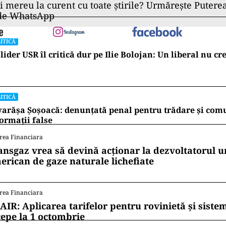
ii mereu la curent cu toate știrile? Urmărește Puterea
 de WhatsApp
ITICĂ
lider USR îl critică dur pe Ilie Bolojan: Un liberal nu cr
ITICĂ
arășa Șoșoacă: denunțată penal pentru trădare și com
ormații false
rea Financiara
ansgaz vrea să devină acționar la dezvoltatorul u
erican de gaze naturale lichefiate
rea Financiara
AIR: Aplicarea tarifelor pentru rovinietă și siste
cepe la 1 octombrie