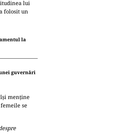
titudinea lui
a folosit un
damentul la
 unei guvernări
 își menține
 femeile se
 despre