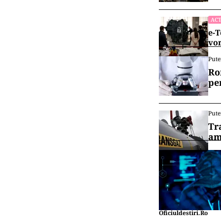
prezentarea în 
la extrădarea 
Potrivit preved
colaborarea cu
închisoare pe v
Vrei să f
canalul
ACT
EXCLUSIV
Rom
Țăr
ACT
e-T
vor