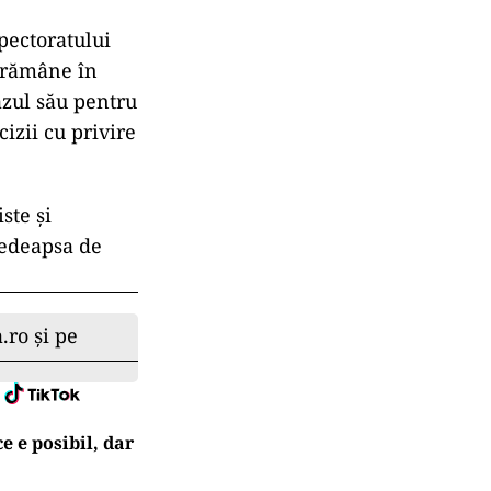
spectoratului
a rămâne în
cazul său pentru