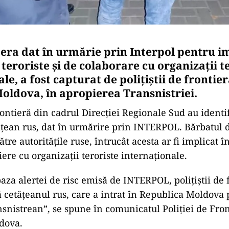
 era dat în urmărie prin Interpol pentru i
i teroriste și de colaborare cu organizații t
le, a fost capturat de polițiștii de frontie
oldova, în apropierea Transnistriei.
frontieră din cadrul Direcției Regionale Sud au identif
ățean rus, dat în urmărire prin INTERPOL. Bărbatul 
ătre autoritățile ruse, întrucât acesta ar fi implicat în
iliere cu organizații teroriste internaționale.
aza alertei de risc emisă de INTERPOL, polițiștii de 
nă cetățeanul rus, care a intrat în Republica Moldova 
snistrean”, se spune în comunicatul Poliției de Fron
dova.