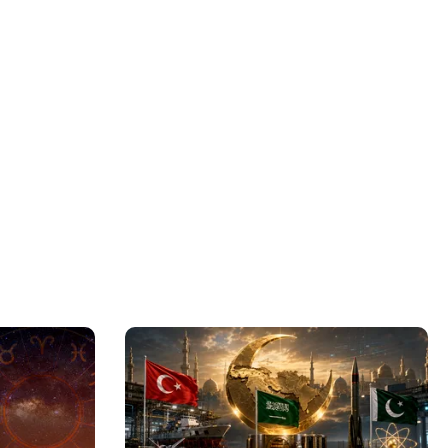
ă pe locuitor
nui terminal