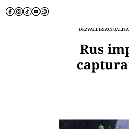
DEZVALUIRI
ACTUALITA
Rus impl
capturat