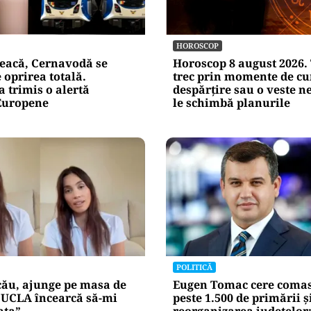
e răspunde
nța IT a
blice
Alte Articole Importante
HOROSCOP
eacă, Cernavodă se
Horoscop 8 august 2026. 