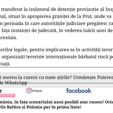
ad
 transferat la izolatorul de detenție provizorie al In
hul, situat în apropierea graniței de la Prut, unde v
în perioada în care autoritățile judiciare pregătesc 