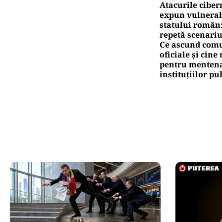
Pute
Ro
pe
Pute
Tr
am
Oficiuldestiri.ro
Atacurile ciber
expun vulnerabi
statului român
repetă scenariu
Ce ascund comu