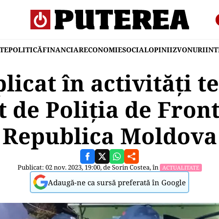
TE
POLITICĂ
FINANCIAR
ECONOMIE
SOCIAL
OPINII
ZVONURI
IN
icat în activități t
 de Poliția de Fron
Republica Moldova
Publicat: 02 nov. 2023, 19:00, de
Sorin Costea
, în
ACTUALITATE
Adaugă-ne ca sursă preferată în Google