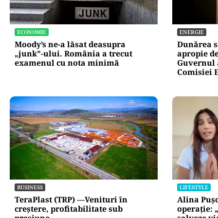
oficiale și cin
pentru mentena
instituțiilor pu
ECONOMIE
ENERGIE
Moody’s ne-a lăsat deasupra
Dunărea s