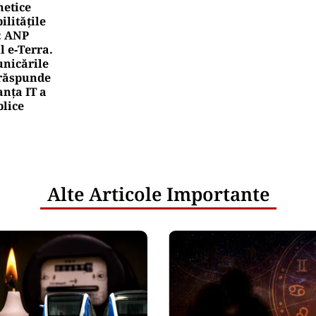
rea Financiara
mânia, țara UE cu cea mai redusă alocare bugetar
ntru cercetare și dezvoltare, în 2025
rea Financiara
ansgaz vrea să devină acționar la dezvoltatorul u
erican de gaze naturale lichefiate
netice
litățile
: ANP
l e‑Terra.
nicările