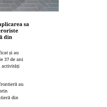
mplicarea sa
eroriste
ră din
icat și au
de 37 de ani
 activități
frontieră au
prin
tieră din