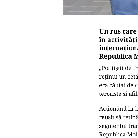
Un rus care
în activităț
internaționa
Republica M
„Polițiștii de 
reținut un cet
era căutat de c
teroriste și af
Acționând în b
reușit să reți
segmentul tran
Republica Mol