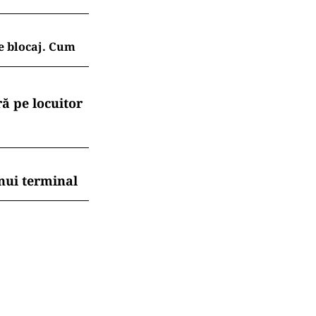
izii cu privire
ste și
pedeapsa de
.ro și pe
e e posibil, dar
e blocaj. Cum