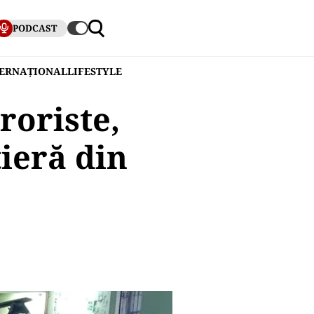
PODCAST
TERNAȚIONAL
LIFESTYLE
eroriste,
tieră din