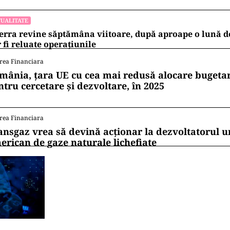
fața instanței de judecată, în vederea luării unei dec
acestuia.
erilor legale, pentru implicarea sa în activități terori
 organizații teroriste internaționale bărbatul riscă 
iață.
ii mereu la curent cu toate știrile? Urmărește Puterea
 de WhatsApp
UALITATE
ânia, în fața scenariului unui posibil atac rusesc! Oric
ile Baltice și Polonia par în prima linie!
UALITATE
erra revine săptămâna viitoare, după aproape o lună d
 fi reluate operațiunile