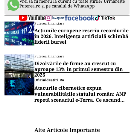
Vrei să fii mereu la curent cu toate știrile? Urmărește
Puterea.ro și pe canalul de WhatsApp
Puterea Financiara
Acțiunile europene rescriu recordurile
în 2026. Inteligența artificială schimbă
liderii bursei
Puterea Financiara
Dizolvările de firme au crescut cu
aproape 13% în primul semestru din
2026
Oficiuldestiri.ro
Atacurile cibernetice expun
vulnerabilitățile statului român: ANP
repetă scenariul e‑Terra. Ce ascund
comunicările oficiale și cine răspunde
pentru mentenanța IT a instituțiilor
publice
Alte Articole Importante