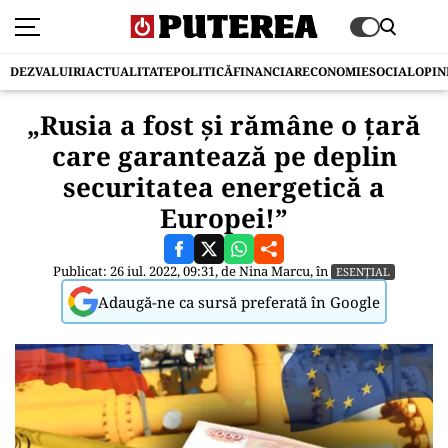
DEZVALUIRI
ACTUALITATE
POLITICĂ
FINANCIAR
ECONOMIE
SOCIAL
OPIN
„Rusia a fost și rămâne o țară
care garantează pe deplin
securitatea energetică a
Europei!”
Publicat: 26 iul. 2022, 09:31, de
Nina Marcu
, în
ESENȚIAL
Adaugă-ne ca sursă preferată în Google