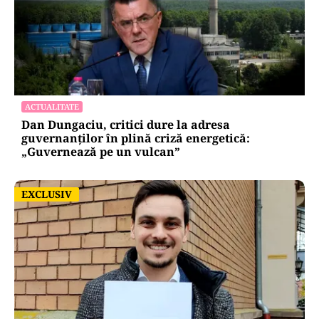
ACTUALITATE
Dan Dungaciu, critici dure la adresa
guvernanților în plină criză energetică:
„Guvernează pe un vulcan”
EXCLUSIV
EXCLUSIV