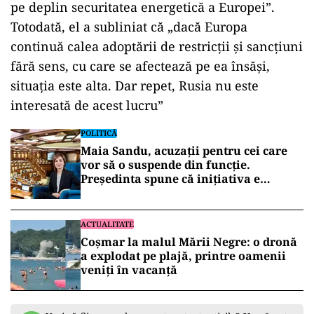
pe deplin securitatea energetică a Europei”.
Totodată, el a subliniat că „dacă Europa
continuă calea adoptării de restricții și sancțiuni
fără sens, cu care se afectează pe ea însăși,
situația este alta. Dar repet, Rusia nu este
interesată de acest lucru”
POLITICĂ
Maia Sandu, acuzații pentru cei care
vor să o suspende din funcție.
Președinta spune că inițiativa e
coordonată de Rusia
ACTUALITATE
Coșmar la malul Mării Negre: o dronă
a explodat pe plajă, printre oamenii
veniți în vacanță