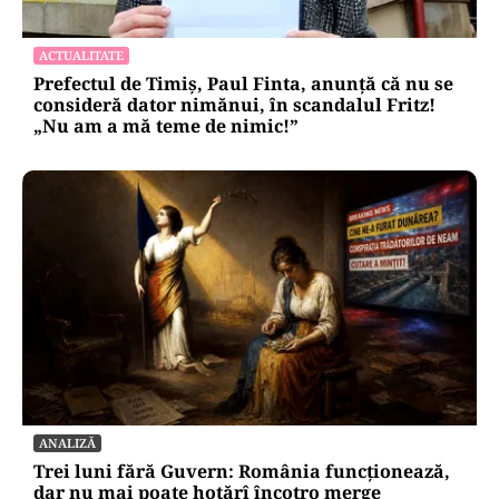
ACTUALITATE
Prefectul de Timiș, Paul Finta, anunță că nu se
consideră dator nimănui, în scandalul Fritz!
„Nu am a mă teme de nimic!”
ANALIZĂ
Trei luni fără Guvern: România funcționează,
dar nu mai poate hotărî încotro merge