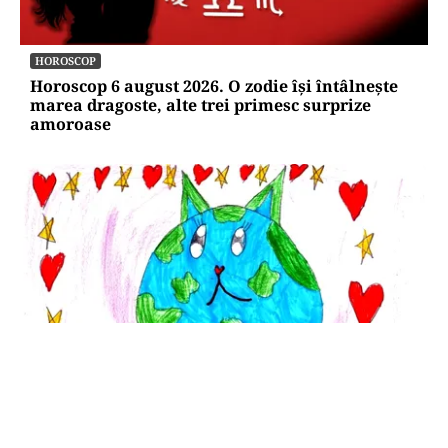
HOROSCOP
Horoscop 6 august 2026. O zodie își întâlnește
marea dragoste, alte trei primesc surprize
amoroase
SĂNĂTATE
Cât costă să-ți salvezi câinele sau pisica în