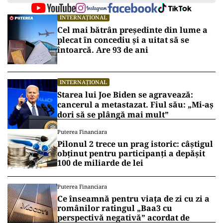
INTERNAȚIONAL
Cel mai bătrân președinte din lume a
plecat în concediu și a uitat să se
întoarcă. Are 93 de ani
INTERNAȚIONAL
Starea lui Joe Biden se agravează:
cancerul a metastazat. Fiul său: „Mi-aș
dori să se plângă mai mult”
Puterea Financiara
Pilonul 2 trece un prag istoric: câștigul
obținut pentru participanți a depășit
100 de miliarde de lei
Puterea Financiara
Ce înseamnă pentru viața de zi cu zi a
românilor ratingul „Baa3 cu
perspectivă negativă” acordat de