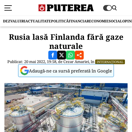
DEZVALUIRI
ACTUALITATE
POLITICĂ
FINANCIAR
ECONOMIE
SOCIAL
OPIN
Rusia lasă Finlanda fără gaze
naturale
Publicat: 20 mai 2022, 19:58, de
Cezar Amariei
, în
INTERNAȚIONAL
Adaugă-ne ca sursă preferată în Google