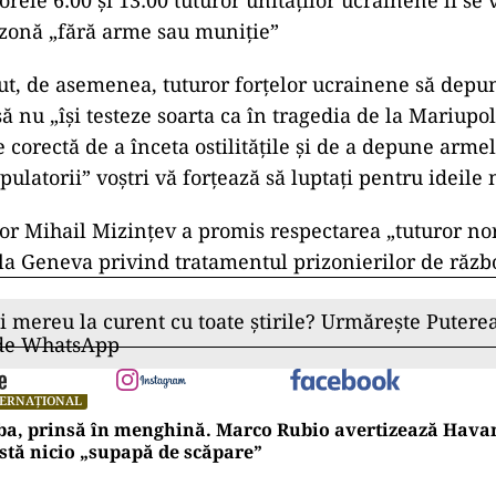
 orele 6:00 şi 13:00 tuturor unităţilor ucrainene li se
 zonă „fără arme sau muniţie”
ut, de asemenea, tuturor forţelor ucrainene să depu
ă nu „îşi testeze soarta ca în tragedia de la Mariupol,
e corectă de a înceta ostilităţile şi de a depune arme
ulatorii” voştri vă forţează să luptaţi pentru ideile
r Mihail Mizinţev a promis respectarea „tuturor n
la Geneva privind tratamentul prizonierilor de războ
ii mereu la curent cu toate știrile? Urmărește Puterea
 de WhatsApp
TERNAȚIONAL
ba, prinsă în menghină. Marco Rubio avertizează Hava
stă nicio „supapă de scăpare”