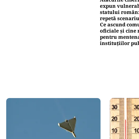
expun vulnerabi
statului român
repetă scenariu
Ce ascund comu
oficiale și cin
pentru mentena
instituțiilor pu