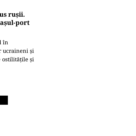
s rușii.
raşul-port
d în
r ucraineni şi
ostilităţile şi