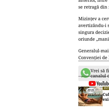
anterior, între
se retragă din
Mizinţev a cer
avertizându-i s
singura decizi
oriunde „manip
Generalul-maio
Convenţiei de 
Vrei să f
canalul
IN
Cu
exi