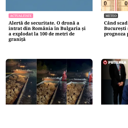
ACTUALITATE
METEO
Alertă de securitate. O dronă a
Când scad
intrat din România în Bulgaria şi
București 
a explodat la 100 de metri de
prognoza 
graniţă
ACTUALITATE
POLITICĂ
Primele două barje, scufundate cu
Nicușor D
succes în Dunăre. Radu Miruță:
Moody’s. C