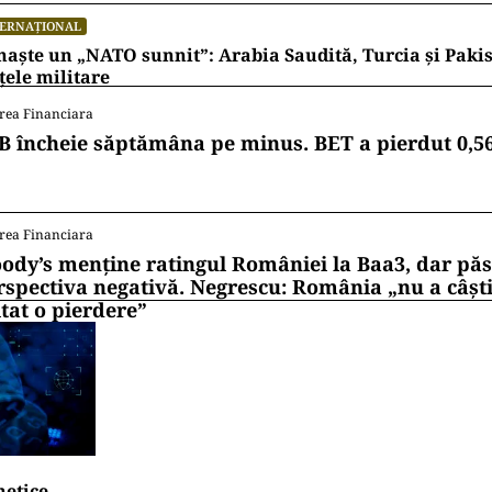
TERNAȚIONAL
naște un „NATO sunnit”: Arabia Saudită, Turcia și Pakis
țele militare
rea Financiara
B încheie săptămâna pe minus. BET a pierdut 0,5
rea Financiara
ody’s menține ratingul României la Baa3, dar pă
rspectiva negativă. Negrescu: România „nu a câști
itat o pierdere”
netice