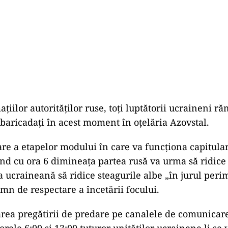
aţiilor autorităţilor ruse, toţi luptătorii ucraineni ră
baricadaţi în acest moment în oţelăria Azovstal.
are a etapelor modului în care va funcţiona capitula
nd cu ora 6 dimineaţa partea rusă va urma să ridice 
ea ucraineană să ridice steagurile albe „în jurul peri
emn de respectare a încetării focului.
ea pregătirii de predare pe canalele de comunicare 