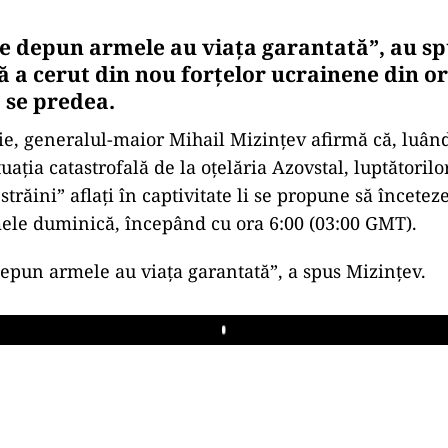
re depun armele au viaţa garantată”, au spu
 a cerut din nou forţelor ucrainene din o
 se predea.
ţie, generalul-maior Mihail Mizinţev afirmă că, luân
uaţia catastrofală de la oţelăria Azovstal, luptătorilo
trăini” aflaţi în captivitate li se propune să înceteze 
ele duminică, începând cu ora 6:00 (03:00 GMT).
 depun armele au viaţa garantată”, a spus Mizinţev.
Play