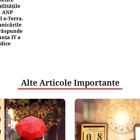
litățile
: ANP
l e‑Terra.
nicările
e răspunde
nța IT a
blice
Alte Articole Importante