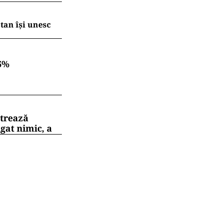
tan își unesc
6%
strează
gat nimic, a