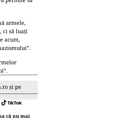
 va permite să
nă armele,
 ci să luaţi
le acum,
 nazismului”.
ormelor
i”.
.ro și pe
na că nu mai