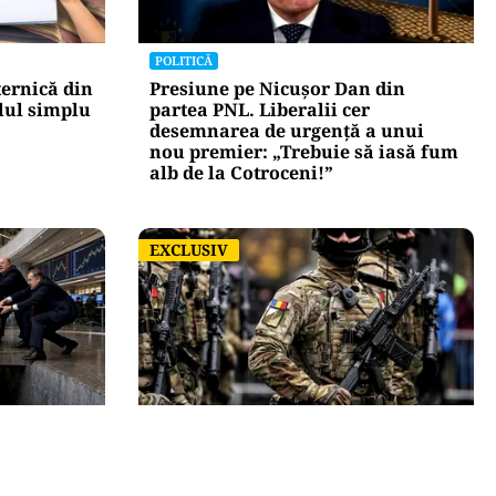
POLITICĂ
ternică din
Presiune pe Nicușor Dan din
lul simplu
partea PNL. Liberalii cer
desemnarea de urgență a unui
nou premier: „Trebuie să iasă fum
alb de la Cotroceni!”
EXCLUSIV
EXCLUSIV
ACTUALITATE
upra
România, în fața scenariului unui
trecut
posibil atac rusesc! Orice e posibil,