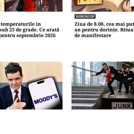
HOROSCOP
 temperaturile în
Ziua de 8.08, cea mai pu
sub 25 de grade. Ce arată
an pentru dorințe. Ritua
pentru septembrie 2026
de manifestare
ECONOMIE
an, după decizia
Moody’s ne-a lăsat deas
e câștigă românii din
„junk”-ului. România a 