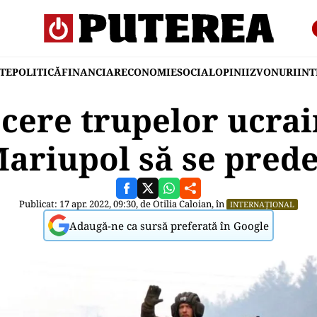
TE
POLITICĂ
FINANCIAR
ECONOMIE
SOCIAL
OPINII
ZVONURI
IN
 cere trupelor ucra
ariupol să se pred
Publicat: 17 apr. 2022, 09:30, de
Otilia Caloian
, în
INTERNAȚIONAL
Adaugă-ne ca sursă preferată în Google