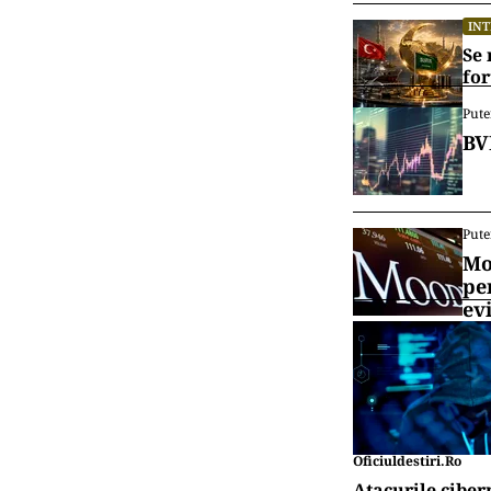
IN
Se 
for
Pute
BV
Pute
Mo
pe
ev
Oficiuldestiri.ro
Atacurile ciber