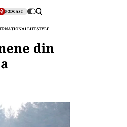
PODCAST
TERNAȚIONAL
LIFESTYLE
inene din
ea