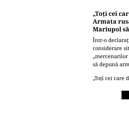
„Toţi cei ca
Armata rusă
Mariupol să
Într-o declara
considerare sit
„mercenarilor s
să depună arm
„Toţi cei care