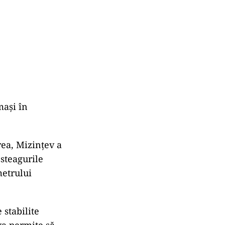
maşi în
rea, Mizinţev a
steagurile
metrului
stabilite