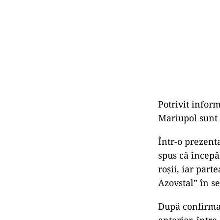
Potrivit inform
Mariupol sunt 
Într-o prezent
spus că începâ
roşii, iar part
Azovstal” în s
După confirmar