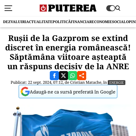
DEZVALUIRI
ACTUALITATE
POLITICĂ
FINANCIAR
ECONOMIE
SOCIAL
OPIN
Rușii de la Gazprom se extind
discret în energia românească!
Săptămâna viitoare așteaptă
un răspuns decisiv de la ANRE
Publicat: 22 sept. 2024, 07:12, de
Cristian Matache
, în
ENERGIE
Adaugă-ne ca sursă preferată în Google