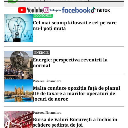
ECONOMIE
Cel mai scump kilowatt e cel pe care
nu-l poți muta
ENERGIE
Energie: perspectiva revenirii la
normal
Puterea Financiara
Malta conduce opoziția față de planul
UE de taxare a marilor operatori de
jocuri de noroc
Puterea Financiara
Bursa de Valori București a închis în
scădere ședința de joi