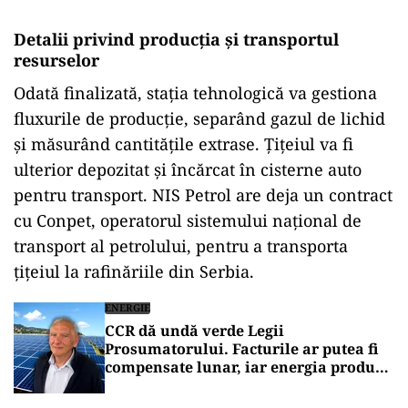
Detalii privind producția și transportul
resurselor
Odată finalizată, stația tehnologică va gestiona
fluxurile de producție, separând gazul de lichid
și măsurând cantitățile extrase. Țițeiul va fi
ulterior depozitat și încărcat în cisterne auto
pentru transport. NIS Petrol are deja un contract
cu Conpet, operatorul sistemului național de
transport al petrolului, pentru a transporta
țițeiul la rafinăriile din Serbia.
ENERGIE
CCR dă undă verde Legii
Prosumatorului. Facturile ar putea fi
compensate lunar, iar energia produsă
va putea plăti și gazele