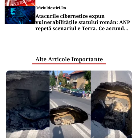
Oficiuldestiri.ro
Atacurile cibernetice expun
vulnerabilitățile statului român: ANP
repetă scenariul e‑Terra. Ce ascund
comunicările oficiale și cine răspunde
pentru mentenanța IT a instituțiilor
publice
Alte Articole Importante