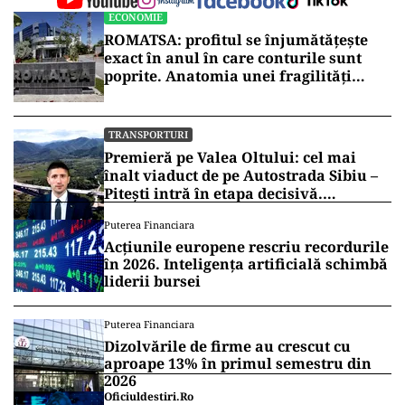
ECONOMIE
ROMATSA: profitul se înjumătățește
exact în anul în care conturile sunt
poprite. Anatomia unei fragilități
anunțate
TRANSPORTURI
Premieră pe Valea Oltului: cel mai
înalt viaduct de pe Autostrada Sibiu –
Pitești intră în etapa decisivă.
Secretarul de stat Horațiu Cosma
Puterea Financiara
anunță unde s-a ajuns cu lucrările
Acțiunile europene rescriu recordurile
(VIDEO)
în 2026. Inteligența artificială schimbă
liderii bursei
Puterea Financiara
Dizolvările de firme au crescut cu
aproape 13% în primul semestru din
2026
Oficiuldestiri.ro