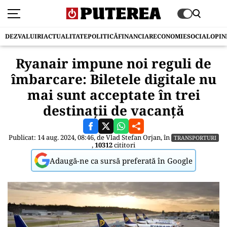
DEZVALUIRI
ACTUALITATE
POLITICĂ
FINANCIAR
ECONOMIE
SOCIAL
OPIN
Ryanair impune noi reguli de
îmbarcare: Biletele digitale nu
mai sunt acceptate în trei
destinații de vacanță
Publicat: 14 aug. 2024, 08:46, de
Vlad Stefan Orjan
, în
TRANSPORTURI
,
10312
cititori
Adaugă-ne ca sursă preferată în Google