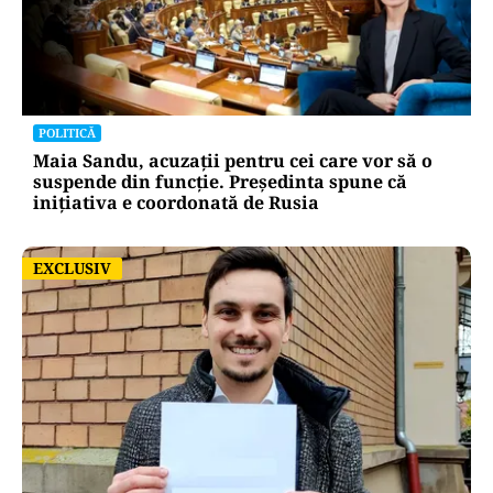
POLITICĂ
Maia Sandu, acuzații pentru cei care vor să o
suspende din funcție. Președinta spune că
inițiativa e coordonată de Rusia
EXCLUSIV
EXCLUSIV