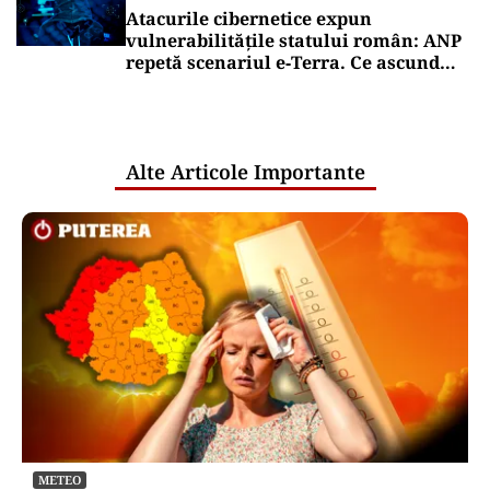
Atacurile cibernetice expun
vulnerabilitățile statului român: ANP
repetă scenariul e‑Terra. Ce ascund
comunicările oficiale și cine răspunde
pentru mentenanța IT a instituțiilor
publice
Alte Articole Importante
METEO