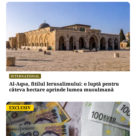
INTERNAȚIONAL
Al-Aqsa, fitilul Ierusalimului: o luptă pentru
câteva hectare aprinde lumea musulmană
EXCLUSIV
EXCLUSIV