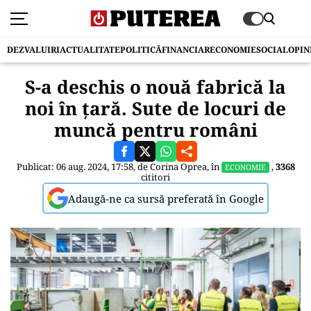
DEZVALUIRI
ACTUALITATE
POLITICĂ
FINANCIAR
ECONOMIE
SOCIAL
OPIN
S-a deschis o nouă fabrică la
noi în țară. Sute de locuri de
muncă pentru români
Publicat: 06 aug. 2024, 17:58, de
Corina Oprea
, în
,
3368
ECONOMIE
cititori
Adaugă-ne ca sursă preferată în Google