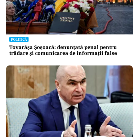
POLITICĂ
Tovarășa Șoșoacă: denunțată penal pentru
trădare și comunicarea de informații false