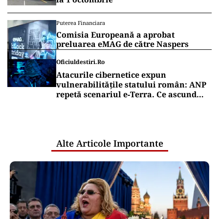
Puterea Financiara
Comisia Europeană a aprobat
preluarea eMAG de către Naspers
Oficiuldestiri.ro
Atacurile cibernetice expun
vulnerabilitățile statului român: ANP
repetă scenariul e‑Terra. Ce ascund
comunicările oficiale și cine răspunde
pentru mentenanța IT a instituțiilor
publice
Alte Articole Importante