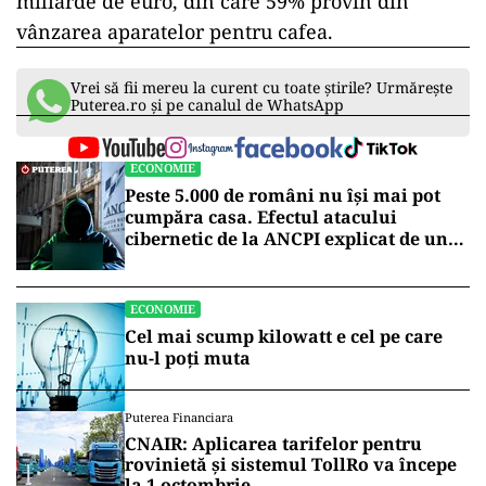
miliarde de euro, din care 59% provin din
vânzarea aparatelor pentru cafea.
Vrei să fii mereu la curent cu toate știrile? Urmărește
Puterea.ro și pe canalul de WhatsApp
ECONOMIE
Peste 5.000 de români nu își mai pot
cumpăra casa. Efectul atacului
cibernetic de la ANCPI explicat de un
broker
ECONOMIE
Cel mai scump kilowatt e cel pe care
nu-l poți muta
Puterea Financiara
CNAIR: Aplicarea tarifelor pentru
rovinietă și sistemul TollRo va începe
la 1 octombrie