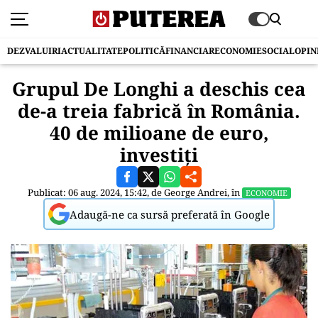
DEZVALUIRI
ACTUALITATE
POLITICĂ
FINANCIAR
ECONOMIE
SOCIAL
OPIN
Grupul De Longhi a deschis cea
de-a treia fabrică în România.
40 de milioane de euro,
investiți
Publicat: 06 aug. 2024, 15:42, de
George Andrei
, în
ECONOMIE
Adaugă-ne ca sursă preferată în Google