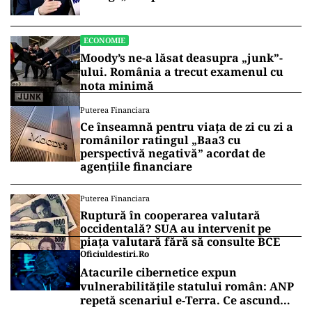
rezervată”
ECONOMIE
Moody’s ne-a lăsat deasupra „junk”-
ului. România a trecut examenul cu
nota minimă
Puterea Financiara
Ce înseamnă pentru viața de zi cu zi a
românilor ratingul „Baa3 cu
perspectivă negativă” acordat de
agențiile financiare
Puterea Financiara
Ruptură în cooperarea valutară
occidentală? SUA au intervenit pe
piața valutară fără să consulte BCE
Oficiuldestiri.ro
Atacurile cibernetice expun
vulnerabilitățile statului român: ANP
repetă scenariul e‑Terra. Ce ascund