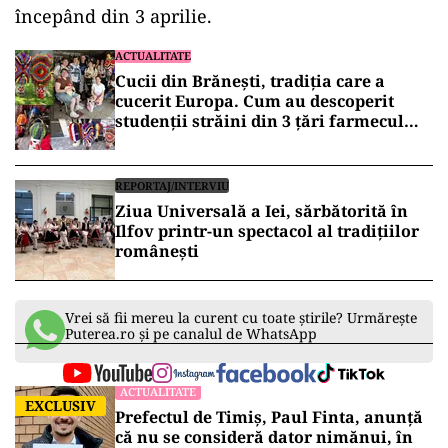
începând din 3 aprilie.
ACTUALITATE
Cucii din Brănești, tradiția care a
cucerit Europa. Cum au descoperit
studenții străini din 3 țări farmecul
măștilor ilfovene
REPORTAJ/INTERVIU
Ziua Universală a Iei, sărbătorită în
Ilfov printr-un spectacol al tradițiilor
românești
Vrei să fii mereu la curent cu toate știrile? Urmărește
Puterea.ro și pe canalul de WhatsApp
ACTUALITATE
EXCLUSIV
Prefectul de Timiș, Paul Finta, anunță
că nu se consideră dator nimănui, în