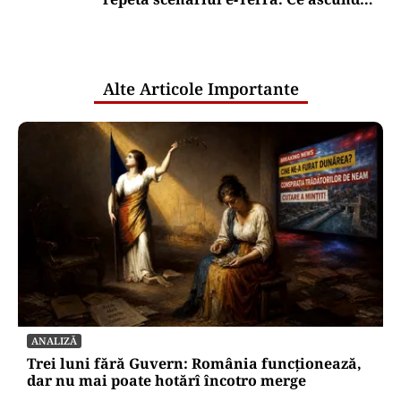
comunicările oficiale și cine răspunde
pentru mentenanța IT a instituțiilor
publice
Alte Articole Importante
ANALIZĂ
Trei luni fără Guvern: România funcționează,
dar nu mai poate hotărî încotro merge