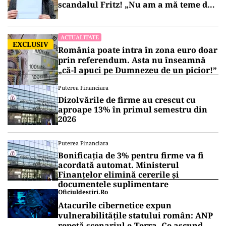
scandalul Fritz! „Nu am a mă teme de
nimic!”
ACTUALITATE
EXCLUSIV
România poate intra în zona euro doar
prin referendum. Asta nu înseamnă
„că-l apuci pe Dumnezeu de un picior!”
Puterea Financiara
Dizolvările de firme au crescut cu
aproape 13% în primul semestru din
2026
Puterea Financiara
Bonificația de 3% pentru firme va fi
acordată automat. Ministerul
Finanțelor elimină cererile și
documentele suplimentare
Oficiuldestiri.ro
Atacurile cibernetice expun
vulnerabilitățile statului român: ANP
repetă scenariul e‑Terra. Ce ascund