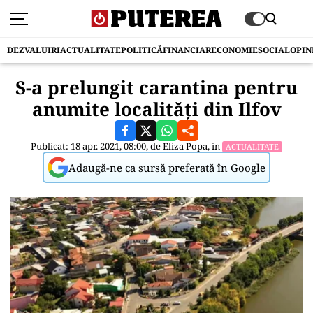
DEZVALUIRI
ACTUALITATE
POLITICĂ
FINANCIAR
ECONOMIE
SOCIAL
OPIN
S-a prelungit carantina pentru
anumite localități din Ilfov
Publicat: 18 apr. 2021, 08:00, de
Eliza Popa
, în
ACTUALITATE
Adaugă-ne ca sursă preferată în Google