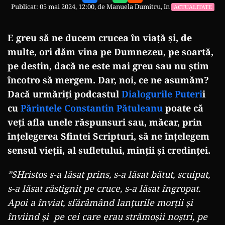
Publicat: 05 mai 2024, 12:00, de
Manuela Dumitru
, în
ACTUALITATE
E greu să ne ducem crucea în viață și, de
multe, ori dăm vina pe Dumnezeu, pe soartă,
pe destin, dacă ne este mai greu sau nu știm
încotro să mergem. Dar, noi, ce ne asumăm?
Dacă urmăriți podcastul
Dialogurile Puteri
i
cu
Părintele Constantin Pătuleanu
poate că
veți afla unele răspunsuri sau, măcar, prin
înțelegerea Sfintei Scripturi, să ne înțelegem
sensul vieții, al sufletului, minții și credinței.
”SHristos s-a lăsat prins, s-a lăsat bătut, scuipat,
s-a lăsat răstignit pe cruce, s-a lăsat îngropat.
Apoi a înviat, sfărâmând lanțurile morții și
înviind și pe cei care erau strămoșii noștri, pe