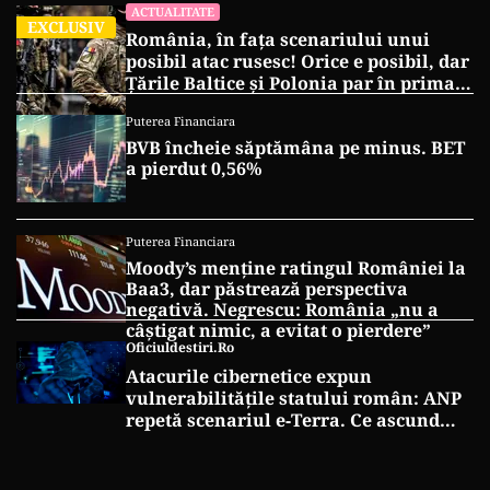
ACTUALITATE
EXCLUSIV
România, în fața scenariului unui
posibil atac rusesc! Orice e posibil, dar
Țările Baltice și Polonia par în prima
linie!
Puterea Financiara
BVB încheie săptămâna pe minus. BET
a pierdut 0,56%
Puterea Financiara
Moody’s menține ratingul României la
Baa3, dar păstrează perspectiva
negativă. Negrescu: România „nu a
câștigat nimic, a evitat o pierdere”
Oficiuldestiri.ro
Atacurile cibernetice expun
vulnerabilitățile statului român: ANP
repetă scenariul e‑Terra. Ce ascund
comunicările oficiale și cine răspunde
pentru mentenanța IT a instituțiilor
publice