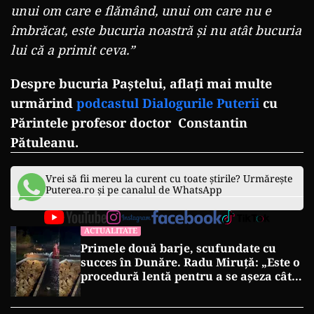
unui om care e flămând, unui om care nu e
îmbrăcat, este bucuria noastră și nu atât bucuria
lui că a primit ceva.”
Despre bucuria Paștelui, aflați mai multe
urmărind
podcastul Dialogurile Puterii
cu
Părintele profesor doctor Constantin
Pătuleanu.
Vrei să fii mereu la curent cu toate știrile? Urmărește
Puterea.ro și pe canalul de WhatsApp
ACTUALITATE
Primele două barje, scufundate cu
succes în Dunăre. Radu Miruță: „Este o
procedură lentă pentru a se așeza cât
mai bine”