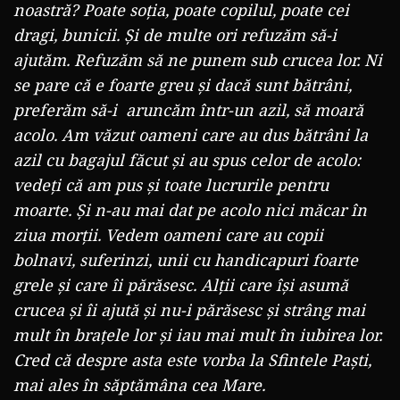
noastră?
Poate soția, poate copilul, poate cei
dragi, bunicii. Și de multe ori refuzăm să-i
ajutăm. Refuzăm să ne punem sub crucea lor. Ni
se pare că e foarte greu și dacă sunt bătrâni,
preferăm să-i aruncăm într-un azil, să moară
acolo. Am văzut oameni care au dus bătrâni la
azil cu bagajul făcut și au spus celor de acolo:
vedeți că am pus și toate lucrurile pentru
moarte. Și n-au mai dat pe acolo nici măcar în
ziua morții. Vedem oameni care au copii
bolnavi, suferinzi, unii cu handicapuri foarte
grele și care îi părăsesc. Alții care își asumă
crucea și îi ajută și nu-i părăsesc și strâng mai
mult în brațele lor și iau mai mult în iubirea lor.
Cred că despre asta este vorba la Sfintele Paști,
mai ales în săptămâna cea Mare.