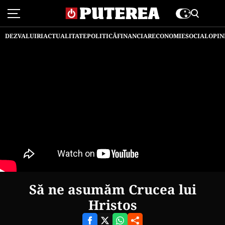
DEZVALUIRI
ACTUALITATE
POLITICĂ
FINANCIAR
ECONOMIE
SOCIAL
OPIN
Să ne asumăm Crucea lui
Hristos