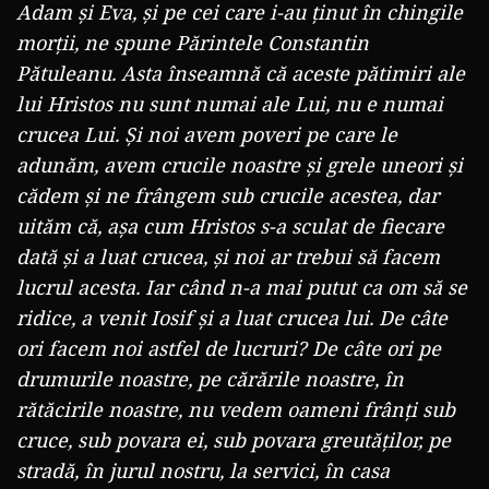
Adam și Eva, și pe cei care i-au ținut în chingile
morții, ne spune Părintele Constantin
Pătuleanu. Asta înseamnă că aceste pătimiri ale
lui Hristos nu sunt numai ale Lui, nu e numai
crucea Lui. Și noi avem poveri pe care le
adunăm, avem crucile noastre și grele uneori și
cădem și ne frângem sub crucile acestea, dar
uităm că, așa cum Hristos s-a sculat de fiecare
dată și a luat crucea, și noi ar trebui să facem
lucrul acesta. Iar când n-a mai putut ca om să se
ridice, a venit Iosif și a luat crucea lui. De câte
ori facem noi astfel de lucruri? De câte ori pe
drumurile noastre, pe cărările noastre, în
rătăcirile noastre, nu vedem oameni frânți sub
cruce, sub povara ei, sub povara greutăților, pe
stradă, în jurul nostru, la servici, în casa