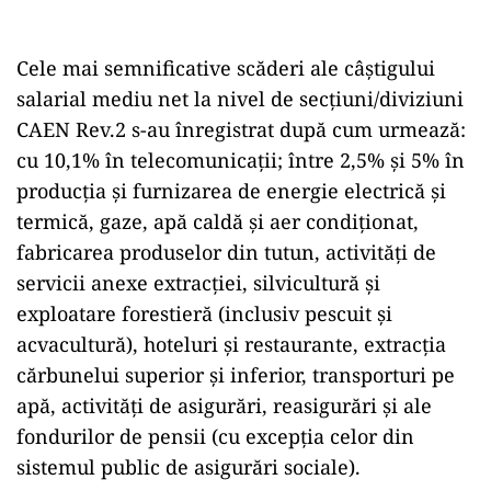
Cele mai semnificative scăderi ale câştigului
salarial mediu net la nivel de secţiuni/diviziuni
CAEN Rev.2 s-au înregistrat după cum urmează:
cu 10,1% în telecomunicaţii; între 2,5% şi 5% în
producţia şi furnizarea de energie electrică şi
termică, gaze, apă caldă şi aer condiţionat,
fabricarea produselor din tutun, activităţi de
servicii anexe extracţiei, silvicultură şi
exploatare forestieră (inclusiv pescuit şi
acvacultură), hoteluri şi restaurante, extracţia
cărbunelui superior şi inferior, transporturi pe
apă, activităţi de asigurări, reasigurări şi ale
fondurilor de pensii (cu excepţia celor din
sistemul public de asigurări sociale).