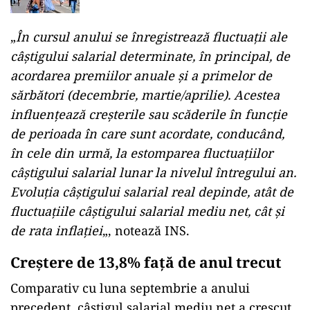
pentru turismul Capitalei
„
În cursul anului se înregistrează fluctuaţii ale
câştigului salarial determinate, în principal, de
acordarea premiilor anuale şi a primelor de
sărbători (decembrie, martie/aprilie). Acestea
influenţează creşterile sau scăderile în funcţie
de perioada în care sunt acordate, conducând,
în cele din urmă, la estomparea fluctuaţiilor
câştigului salarial lunar la nivelul întregului an.
Evoluţia câştigului salarial real depinde, atât de
fluctuaţiile câştigului salarial mediu net, cât şi
de rata inflaţiei
„, notează INS.
Creștere de 13,8% față de anul trecut
Comparativ cu luna septembrie a anului
precedent, câştigul salarial mediu net a crescut