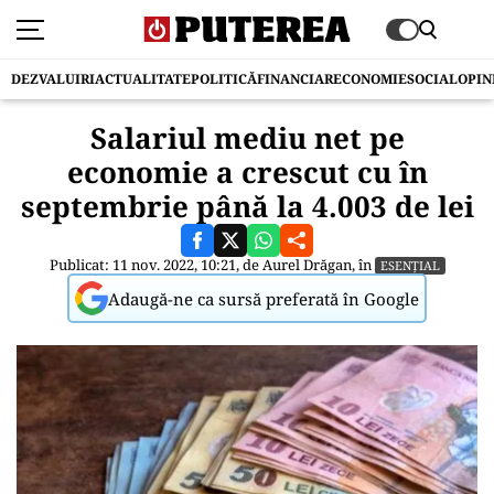
DEZVALUIRI
ACTUALITATE
POLITICĂ
FINANCIAR
ECONOMIE
SOCIAL
OPIN
Salariul mediu net pe
economie a crescut cu în
septembrie până la 4.003 de lei
Publicat: 11 nov. 2022, 10:21, de
Aurel Drăgan
, în
ESENȚIAL
Adaugă-ne ca sursă preferată în Google