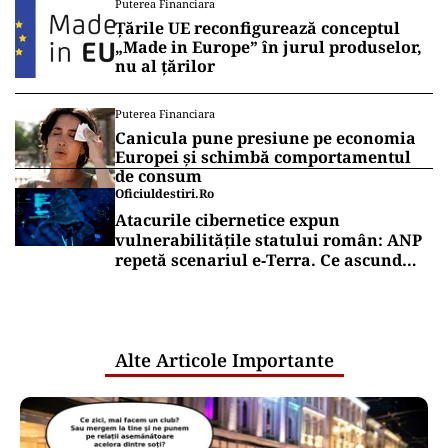
Puterea Financiara
Țările UE reconfigurează conceptul
„Made in Europe” în jurul produselor,
nu al țărilor
Puterea Financiara
Canicula pune presiune pe economia
Europei și schimbă comportamentul
de consum
Oficiuldestiri.ro
Atacurile cibernetice expun
vulnerabilitățile statului român: ANP
repetă scenariul e‑Terra. Ce ascund
comunicările oficiale și cine răspunde
pentru mentenanța IT a instituțiilor
publice
Alte Articole Importante