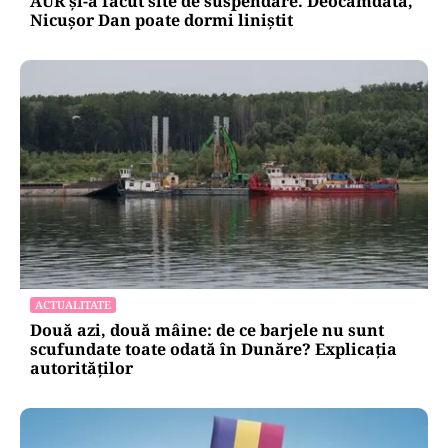
AUR și-a făcut site de suspendare. Deocamdată,
Nicușor Dan poate dormi liniștit
ACTUALITATE
Două azi, două mâine: de ce barjele nu sunt
scufundate toate odată în Dunăre? Explicația
autorităților