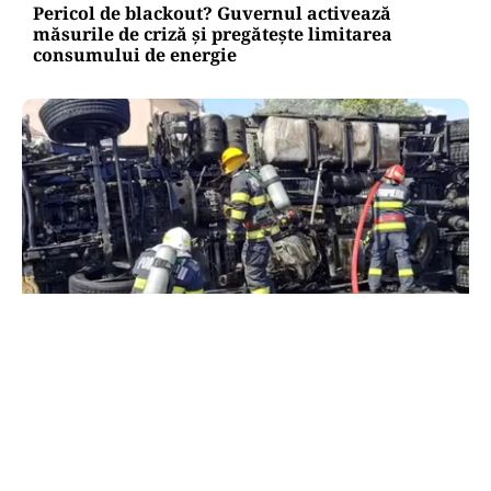
Pericol de blackout? Guvernul activează
măsurile de criză și pregătește limitarea
consumului de energie
ACTUALITATE
Alertă majoră în Timiș! Populația, evacuată
după răsturnarea unui camion cu hipoclorit pe
DN68A