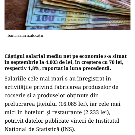
bani, salarii,alocații
Câştigul salarial mediu net pe economie s-a situat
în septembrie la 4.003 de lei, în creştere cu 70 lei,
respectiv 1,8%, raportat la luna precedentă.
Salariile cele mai mari s-au înregistrat în
activităţile privind fabricarea produselor de
cocserie şi a produselor obţinute din
prelucrarea ţiţeiului (16.085 lei), iar cele mai
mici în hoteluri şi restaurante (2.233 lei),
potrivit datelor publicate vineri de Institutul
Naţional de Statistică (INS).