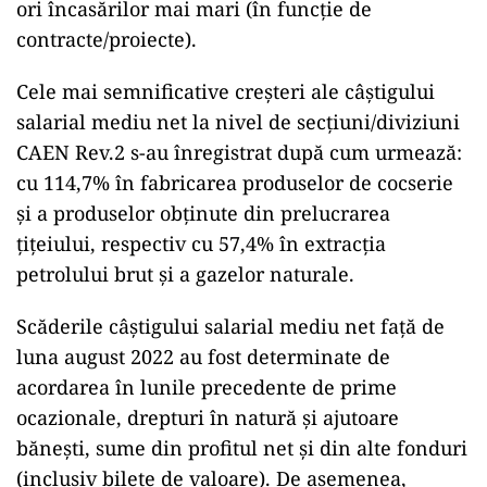
ori încasărilor mai mari (în funcţie de
contracte/proiecte).
Cele mai semnificative creşteri ale câştigului
salarial mediu net la nivel de secţiuni/diviziuni
CAEN Rev.2 s-au înregistrat după cum urmează:
cu 114,7% în fabricarea produselor de cocserie
şi a produselor obţinute din prelucrarea
ţiţeiului, respectiv cu 57,4% în extracţia
petrolului brut şi a gazelor naturale.
Scăderile câştigului salarial mediu net faţă de
luna august 2022 au fost determinate de
acordarea în lunile precedente de prime
ocazionale, drepturi în natură şi ajutoare
băneşti, sume din profitul net şi din alte fonduri
(inclusiv bilete de valoare). De asemenea,