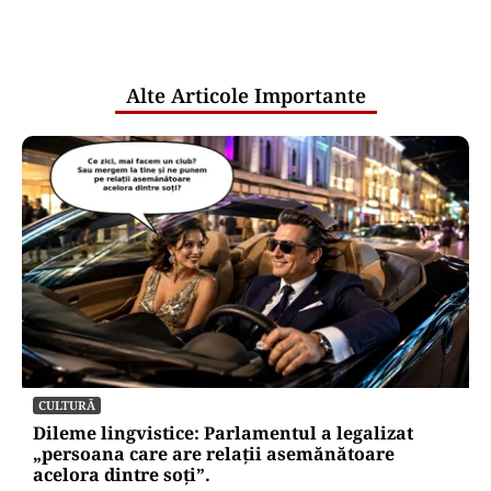
comunicările oficiale și cine răspunde
pentru mentenanța IT a instituțiilor
publice
Alte Articole Importante
CULTURĂ
Dileme lingvistice: Parlamentul a legalizat
„persoana care are relații asemănătoare
acelora dintre soți”.