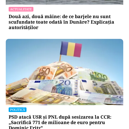
ACTUALITATE
Două azi, două mâine: de ce barjele nu sunt
scufundate toate odată în Dunăre? Explicația
autorităților
POLITICĂ
PSD atacă USR și PNL după sesizarea la CCR:
„Sacrifică 771 de milioane de euro pentru
Dominic Fritz”