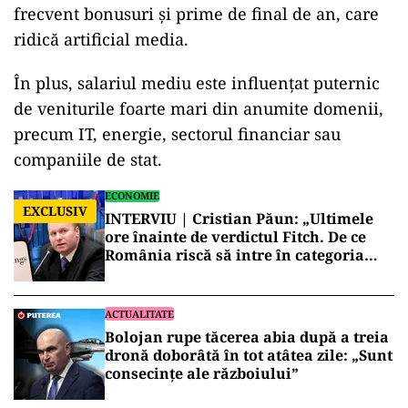
frecvent bonusuri și prime de final de an, care
ridică artificial media.
În plus, salariul mediu este influențat puternic
de veniturile foarte mari din anumite domenii,
precum IT, energie, sectorul financiar sau
companiile de stat.
ECONOMIE
EXCLUSIV
INTERVIU | Cristian Păun: „Ultimele
ore înainte de verdictul Fitch. De ce
România riscă să intre în categoria
economiilor cu risc ridicat”
ACTUALITATE
Bolojan rupe tăcerea abia după a treia
dronă doborâtă în tot atâtea zile: „Sunt
consecințe ale războiului”