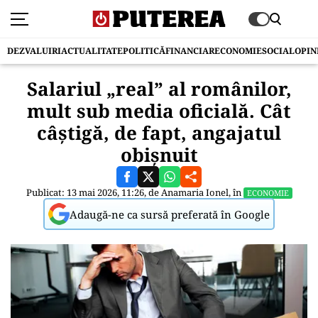
DEZVALUIRI
ACTUALITATE
POLITICĂ
FINANCIAR
ECONOMIE
SOCIAL
OPIN
Salariul „real” al românilor,
mult sub media oficială. Cât
câștigă, de fapt, angajatul
obișnuit
Publicat: 13 mai 2026, 11:26, de
Anamaria Ionel
, în
ECONOMIE
Adaugă-ne ca sursă preferată în Google