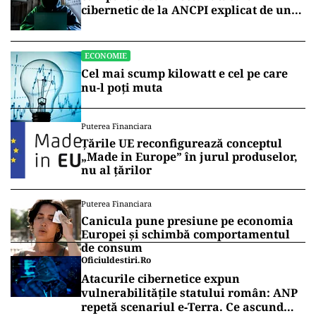
cibernetic de la ANCPI explicat de un
broker
ECONOMIE
Cel mai scump kilowatt e cel pe care
nu-l poți muta
Puterea Financiara
Țările UE reconfigurează conceptul
„Made in Europe” în jurul produselor,
nu al țărilor
Puterea Financiara
Canicula pune presiune pe economia
Europei și schimbă comportamentul
de consum
Oficiuldestiri.ro
Atacurile cibernetice expun
vulnerabilitățile statului român: ANP
repetă scenariul e‑Terra. Ce ascund