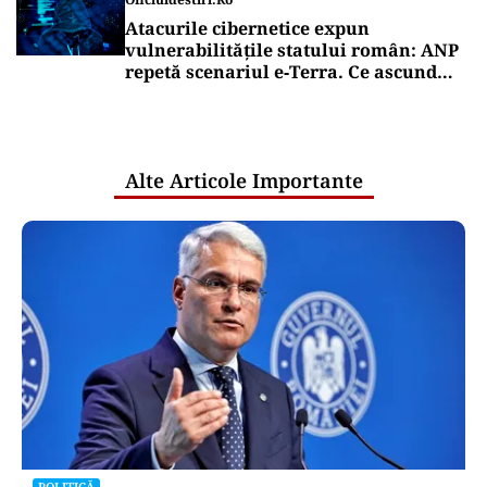
Atacurile cibernetice expun
vulnerabilitățile statului român: ANP
repetă scenariul e‑Terra. Ce ascund
comunicările oficiale și cine răspunde
pentru mentenanța IT a instituțiilor
publice
Alte Articole Importante
POLITICĂ