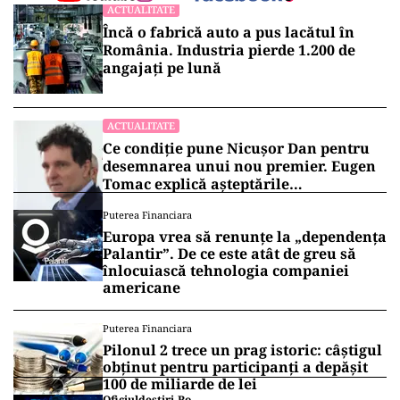
ACTUALITATE
Încă o fabrică auto a pus lacătul în
România. Industria pierde 1.200 de
angajați pe lună
ACTUALITATE
Ce condiție pune Nicușor Dan pentru
desemnarea unui nou premier. Eugen
Tomac explică așteptările
președintelui
Puterea Financiara
Europa vrea să renunțe la „dependența
Palantir”. De ce este atât de greu să
înlocuiască tehnologia companiei
americane
Puterea Financiara
Pilonul 2 trece un prag istoric: câștigul
obținut pentru participanți a depășit
100 de miliarde de lei
Oficiuldestiri.ro