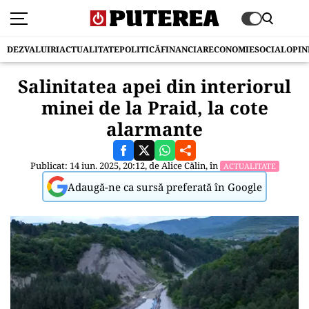
DEZVALUIRI
ACTUALITATE
POLITICĂ
FINANCIAR
ECONOMIE
SOCIAL
OPIN
Salinitatea apei din interiorul
minei de la Praid, la cote
alarmante
Publicat: 14 iun. 2025, 20:12, de
Alice Călin
, în
ACTUALITATE
Adaugă-ne ca sursă preferată în Google