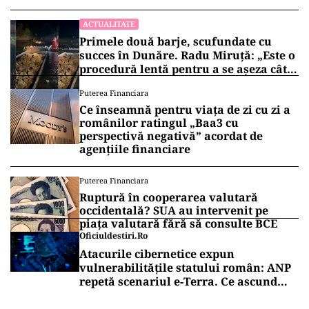
ACTUALITATE
Primele două barje, scufundate cu
succes în Dunăre. Radu Miruță: „Este o
procedură lentă pentru a se așeza cât
mai bine”
Puterea Financiara
Ce înseamnă pentru viața de zi cu zi a
românilor ratingul „Baa3 cu
perspectivă negativă” acordat de
agențiile financiare
Puterea Financiara
Ruptură în cooperarea valutară
occidentală? SUA au intervenit pe
piața valutară fără să consulte BCE
Oficiuldestiri.ro
Atacurile cibernetice expun
vulnerabilitățile statului român: ANP
repetă scenariul e‑Terra. Ce ascund
comunicările oficiale și cine răspunde