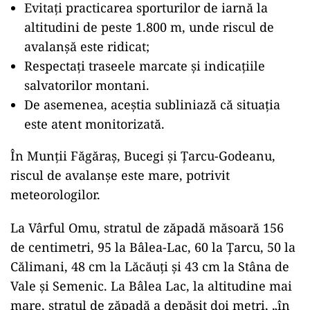
Evitați practicarea sporturilor de iarnă la
altitudini de peste 1.800 m, unde riscul de
avalanșă este ridicat;
Respectați traseele marcate și indicațiile
salvatorilor montani.
De asemenea, aceștia subliniază că situația
este atent monitorizată.
În Munții Făgăraș, Bucegi și Țarcu-Godeanu,
riscul de avalanșe este mare, potrivit
meteorologilor.
La Vârful Omu, stratul de zăpadă măsoară 156
de centimetri, 95 la Bâlea-Lac, 60 la Țarcu, 50 la
Călimani, 48 cm la Lăcăuți și 43 cm la Stâna de
Vale și Semenic. La Bâlea Lac, la altitudine mai
mare, stratul de zăpadă a depăşit doi metri, „în