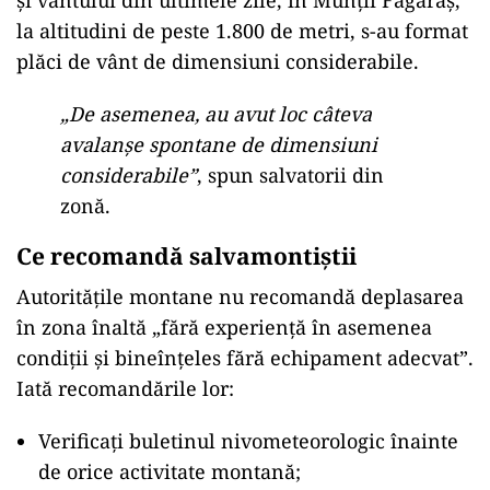
și vântului din ultimele zile, în Munții Făgăraș,
la altitudini de peste 1.800 de metri, s-au format
plăci de vânt de dimensiuni considerabile.
„De asemenea, au avut loc câteva
avalanșe spontane de dimensiuni
considerabile”
, spun salvatorii din
zonă.
Ce recomandă salvamontiștii
Autoritățile montane nu recomandă deplasarea
în zona înaltă „fără experiență în asemenea
condiții și bineînțeles fără echipament adecvat”.
Iată recomandările lor:
Verificați buletinul nivometeorologic înainte
de orice activitate montană;