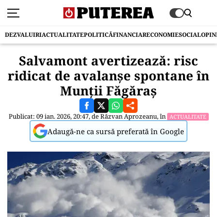
DEZVALUIRI
ACTUALITATE
POLITICĂ
FINANCIAR
ECONOMIE
SOCIAL
OPIN
Salvamont avertizează: risc
ridicat de avalanșe spontane în
Munții Făgăraș
Publicat: 09 ian. 2026, 20:47, de
Răzvan Aprozeanu
, în
ACTUALITATE
Adaugă-ne ca sursă preferată în Google