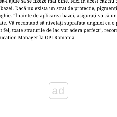
 să-l ajute să se fixeze mai bine. Nici în acest caz nu
bazei. Dacă nu exista un strat de protectie, pigmenți
ghie. “Înainte de aplicarea bazei, asigurați-vă că un
ate. Vă recomand să nivelați suprafața unghiei cu o 
t fel, toate straturile de lac vor adera perfect”, re
ucation Manager la OPI Romania.
Play