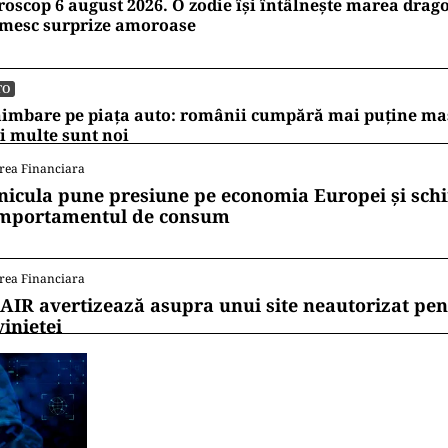
oscop 6 august 2026. O zodie își întâlnește marea dragos
imesc surprize amoroase
TO
imbare pe piața auto: românii cumpără mai puține mași
 multe sunt noi
rea Financiara
nicula pune presiune pe economia Europei și sc
mportamentul de consum
rea Financiara
AIR avertizează asupra unui site neautorizat pen
vinietei