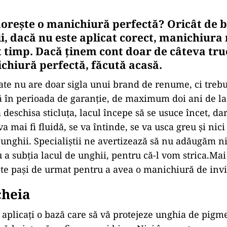
 dorește o manichiură perfectă? Oricât de b
i, dacă nu este aplicat corect, manichiura
t timp. Dacă ținem cont doar de câteva tr
chiură perfectă, făcută acasă.
ate nu are doar sigla unui brand de renume, ci trebui
ă în perioada de garanție, de maximum doi ani de l
ă deschisa sticluța, lacul începe să se usuce încet, dar 
va mai fi fluidă, se va întinde, se va usca greu și nici
 unghii. Specialiștii ne avertizează să nu adăugăm n
a subția lacul de unghii, pentru că-l vom strica.Mai 
e pași de urmat pentru a avea o manichiură de invi
cheia
 aplicați o bază care să vă protejeze unghia de pigme