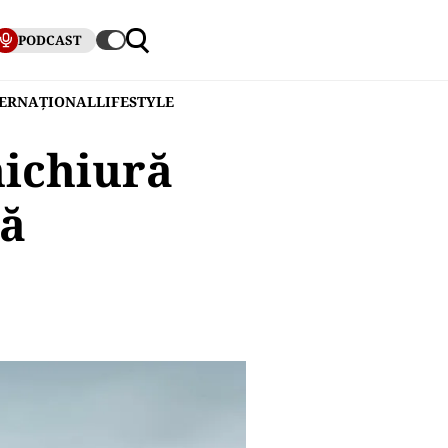
PODCAST
TERNAȚIONAL
LIFESTYLE
nichiură
să