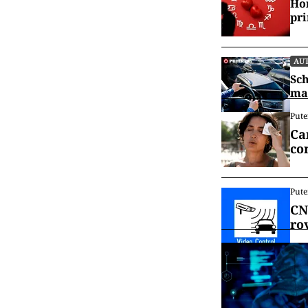
Hor
pr
AU
Sch
mai
Pute
Ca
co
Pute
CN
ro