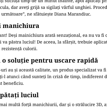
ți sticluța timp de un minut înainte, apoi aplicați pr
icula, dar aveți grijă sa sigilați vârful unghiei. Proced
le următoare”, ne sfătuiește Diana Marandiuc.
ți manichiura
nt! Deși mainichiura arată senzațional, ea nu va fi 
și va păstra luciul! De aceea, la sfârșit, trebuie aplica
 rezistență culorii.
ți o soluție pentru uscare rapidă
uri au și această calitate, un produs specializat va f
iți-l atunci când sunteți în criză de timp, indiferent 
t beneficiu.
pătați luciul
mai multă forță manichiurii, dar și o strălucire 3D, a