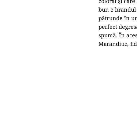
colorat și care
bun e brandul 
pătrunde în un
perfect degres
spumă. În aces
Marandiuc, Ed