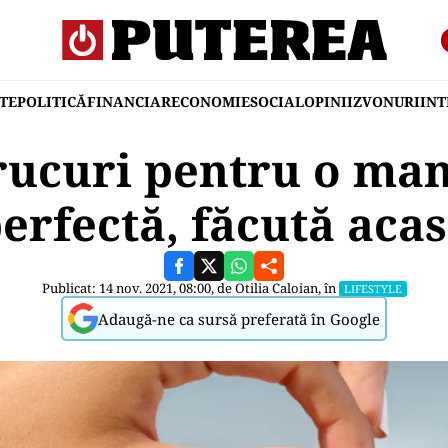
TE
POLITICĂ
FINANCIAR
ECONOMIE
SOCIAL
OPINII
ZVONURI
IN
rucuri pentru o ma
erfectă, făcută aca
Publicat: 14 nov. 2021, 08:00, de
Otilia Caloian
, în
LIFESTYLE
Adaugă-ne ca sursă preferată în Google