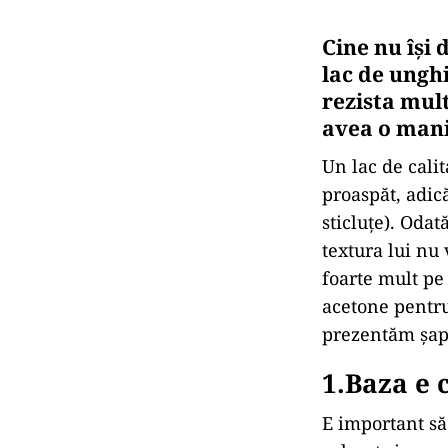
Cine nu își
lac de unghi
rezista mul
avea o mani
Un lac de calit
proaspăt, adic
sticluțe). Odat
textura lui nu 
foarte mult pe
acetone pentru 
prezentăm șapt
1.Baza e 
E important să