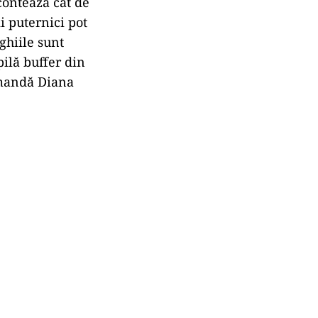
 contează cât de
i puternici pot
ghiile sunt
pilă buffer din
comandă Diana