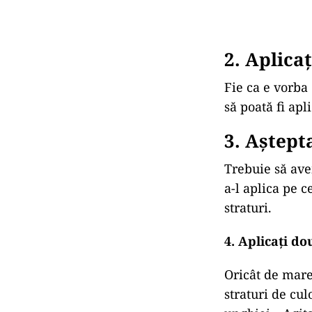
2. Aplicaț
Fie ca e vorba 
să poată fi apli
3. Aștepta
Trebuie să ave
a-l aplica pe 
straturi.
4. Aplicați do
Oricât de mare
straturi de cul