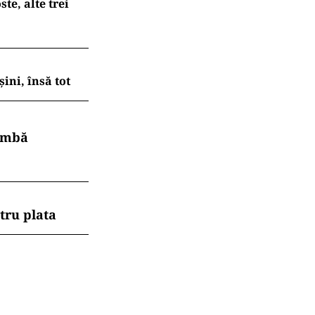
te, alte trei
ni, însă tot
himbă
tru plata