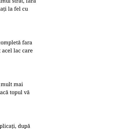
imul strat, fără
ați la fel cu
completă fara
t acel lac care
i mult mai
dacă topul vă
plicați, după