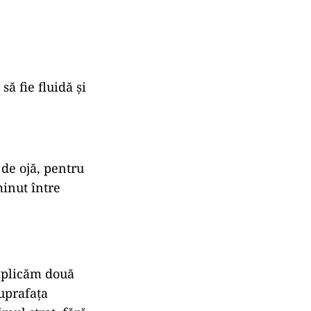
să fie fluidă și
 de ojă, pentru
minut între
 aplicăm două
suprafața