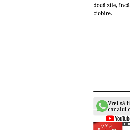
două zile, încă
ciobire.
Vrei să f
canalul
HO