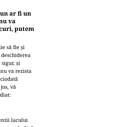
un ar fi un
 nu va
ucuri, putem
e să fie și
a deschiderea
sigur, și
 nu va rezista
iciodată
jos, vă
diat:
ntii lacului