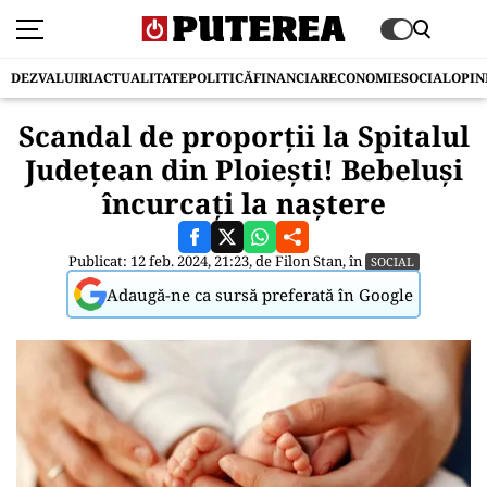
DEZVALUIRI
ACTUALITATE
POLITICĂ
FINANCIAR
ECONOMIE
SOCIAL
OPIN
Scandal de proporții la Spitalul
Județean din Ploiești! Bebeluși
încurcați la naștere
Publicat: 12 feb. 2024, 21:23, de
Filon Stan
, în
SOCIAL
Adaugă-ne ca sursă preferată în Google