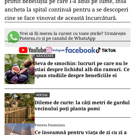
primit bebelușul pe care l-a adus pe lume, însă
ancheta la spital continuă pentru a se descoperi
cine se face vinovat de această încurcătură.
Vrei să fii mereu la curent cu toate știrile? Urmărește
Puterea.ro și pe canalul de WhatsApp
SĂNĂTATE
Seva de smochin: lucruri pe care nu le
știai despre lichidul alb din ramuri. Ce
spun studiile despre beneficiile ei
SOCIAL
Dileme de curte: la câți metri de gardul
vecinului poți planta pomi
Puterea Financiara
Ce înseamnă pentru viața de zi cu zi a