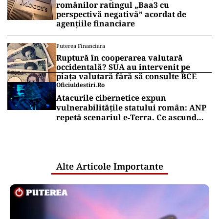
românilor ratingul „Baa3 cu
perspectivă negativă” acordat de
agențiile financiare
Puterea Financiara
Ruptură în cooperarea valutară
occidentală? SUA au intervenit pe
piața valutară fără să consulte BCE
Oficiuldestiri.ro
Atacurile cibernetice expun
vulnerabilitățile statului român: ANP
repetă scenariul e‑Terra. Ce ascund
comunicările oficiale și cine răspunde
pentru mentenanța IT a instituțiilor
publice
Alte Articole Importante