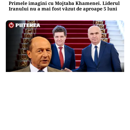
Primele imagini cu Mojtaba Khamenei. Liderul
Iranului nu a mai fost văzut de aproape 5 luni
POLITICĂ
Băsescu îi taxează pe Bolojan și Nicușor Dan:
„A avut grijă să se vadă că a luat o carte de la
anticariat”