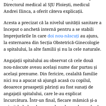
Directorul medical al SJU Ploieşti, medicul
Andrei Ilinca, a oferit câteva explicații.
Acesta a precizat că la nivelul unităţii sanitare a
început o anchetă internă pentru a se stabili
împrejurările în care
doi nou-născuţi
au ajuns,
la externarea din Secţia Obstetrică-Ginecologie
a spitalului, la alte familii şi nu la cele naturale.
Angajații spitalului au observat că cele două
nou-născute aveau același nume dar purtau și
același prenume. Din fericire, cealaltă familie
nici nu a apucat să ajungă acasă cu copilul,
deoarece proaspeții părinți au fost sunați de
angajații spitalului, care le-au explicat
încurcătura. Într-un final, fiecare mămică și-a